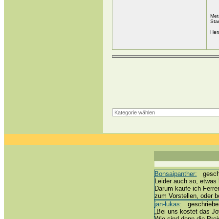
Met
Sta
Her
Bonsaipanther:
geschri
Leider auch so, etwas 
Darum kaufe ich Ferre
zum Vorstellen, oder 
jan-lukas:
geschrieben 
„Bei uns kostet das Joy
Wie sind denn die Prei