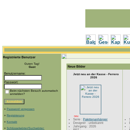
Registrierte Benutzer
Guten Tag!
Neue Bilder
Gast
Benutzername:
Jetzt neu an der Kasse - Ferrero
2026
Passwort:
Beim nächsten Besuch automatisch
anmelden?
»
Password vergessen
»
Registrierung
neu
Serie :
Palettenanhänger
»
Kontakt
Designer : unbekannt
Jahrgang : 2026
»
Schlüsselwörter/Suchwörter:
BPZ :