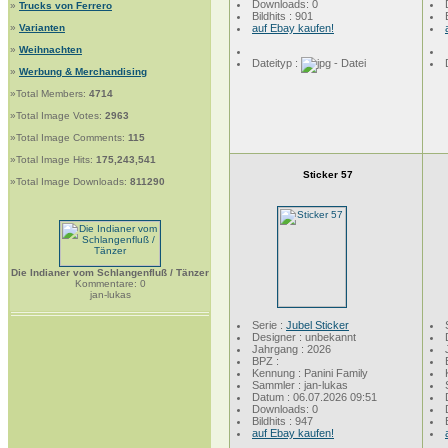
Downloads: 0
»
Trucks von Ferrero
Bildhits : 901
»
Varianten
auf Ebay kaufen!
»
Weihnachten
Dateityp :
»
Werbung & Merchandising
»Total Members:
4714
»Total Image Votes:
2963
»Total Image Comments:
115
»Total Image Hits:
175,243,541
Sticker 57
»Total Image Downloads:
811290
Die Indianer vom Schlangenfluß / Tänzer
Kommentare: 0
jan-lukas
Serie :
Jubel Sticker
Designer : unbekannt
Jahrgang : 2026
BPZ :
Kennung : Panini Family
Sammler : jan-lukas
Datum : 06.07.2026 09:51
Downloads: 0
Bildhits : 947
auf Ebay kaufen!