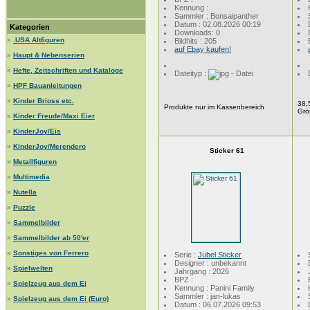
Kennung :
Sammler : Bonsaipanther
Datum : 02.08.2026 00:19
Kategorien
Downloads: 0
»
.USA Altfiguren
Bildhits : 205
auf Ebay kaufen!
»
Haupt & Nebenserien
»
Hefte, Zeitschriften und Kataloge
Dateityp :
»
HPF Bauanleitungen
»
Kinder Brioss etc.
38,
Produkte nur im Kassenbereich
Grö
»
Kinder Freude/Maxi Eier
»
KinderJoy/Eis
»
KinderJoy/Merendero
Sticker 61
»
Metallfiguren
»
Multimedia
»
Nutella
»
Puzzle
»
Sammelbilder
»
Sammelbilder ab 50'er
»
Sonstiges von Ferrero
Serie :
Jubel Sticker
Designer : unbekannt
»
Spielwelten
Jahrgang : 2026
BPZ :
»
Spielzeug aus dem Ei
Kennung : Panini Family
Sammler : jan-lukas
»
Spielzeug aus dem Ei (Euro)
Datum : 06.07.2026 09:53