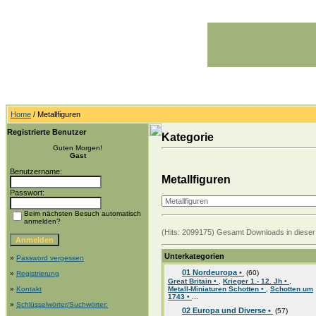
Home
/ Metallfiguren
Registrierte Benutzer
Kategorie
Guten Morgen!
Gast
Benutzername:
Metallfiguren
Passwort:
Beim nächsten Besuch automatisch
anmelden?
(Hits: 2099175) Gesamt Downloads in dieser 
Unterkategorien
»
Password vergessen
01 Nordeuropa •
(60)
»
Registrierung
Great Britain •
,
Krieger 1.- 12. Jh •
,
»
Kontakt
Metall-Miniaturen Schotten •
,
Schotten um
1743 •
...
»
Schlüsselwörter/Suchwörter:
02 Europa und Diverse •
(57)