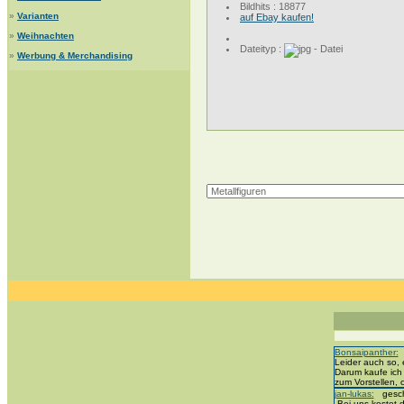
Bildhits : 18877
»
Varianten
auf Ebay kaufen!
»
Weihnachten
Dateityp :
»
Werbung & Merchandising
Bonsaipanther:
g
Leider auch so, 
Darum kaufe ich
zum Vorstellen,
jan-lukas:
geschr
„Bei uns kostet d