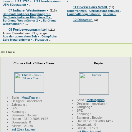
Incas •
,
USA 1780 •
,
USA Nordstaaten •
,
•
USA Südstaaten •
...
11 Diverses aus Metall
(51)
07 Indianer/Westmänner •
(116)
Bilderrahmen
,
Christbaumschmuck
,
Berühmte Indianer Häuptlinge 1 •
,
Haushaltsgegenstände
,
Kanonen
...
Berühmte Indianer Häuptlinge 2 •
,
12 Dioramen
(4)
Berühmte Westmänner 2 •
,
Berühmte
Westmänner I •
...
08 Fortbewegungsmittel
(111)
Autos, Eisenbahnen, Flugzeuge
Aus der guten alten Zeit •
,
Dampfloks
,
Edle Metalloldtimer •
,
Flugzeug
...
ild 1 bis 4.
Chrom - Zink - Silber - Eisen
Kupfer
Serie :
Metallfiguren
Serie :
Metallfiguren
Designer : unbekannt
Designer : unbekannt
Jahrgang :
Jahrgang :
BPZ :
BPZ :
Kennung :
Kennung :
Sammler : Bouvier
Sammler : Bouvier
Datum : 23.10.2008 14:15
Datum : 23.10.2008 14:17
Downloads: 0
Downloads: 0
Bildhits : 21270
Bildhits : 17502
auf Ebay kaufen!
auf Ebay kaufen!