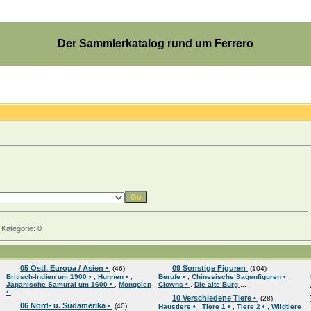
Der Sammlerkatalog rund um Ferrero
Kategorie: 0
05 Östl. Europa / Asien •
09 Sonstige Figuren
(46)
(104)
Britisch-Indien um 1900 •
,
Hunnen •
,
Berufe •
,
Chinesische Sagenfiguren •
,
Japanische Samurai um 1600 •
,
Mongolen
Clowns •
,
Die alte Burg
...
•
...
10 Verschiedene Tiere •
(28)
06 Nord- u. Südamerika •
(40)
Haustiere •
,
Tiere 1 •
,
Tiere 2 •
,
Wildtiere