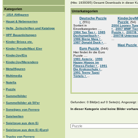
(Hits: 1939395) Gesamt Downloads in dieser Ka
Kategorien
Unterkategorien
»
.USA Altfiguren
Deutsche Puzzle
KinderJoy/M
»
Haupt & Nebenserien
•
Puzzle
(551)
(54)
Sortiert in
2004 Looney Tun
»
Hefte, Zeitschriften und Kataloge
Einzelkategorien ....
•
,
2007 WWF Tier
1984 Tao Tao •
,
1985
Puzzle •
,
2007/8 
»
HPF Bauanleitungen
Dschungelbuch •
,
,
2007/8 Unterwas
1986 Biene Maja •
,
...
»
Kinder Brioss etc.
1987 Donald Duck •
...
Maxi Puzzle
Euro Puzzle
»
Kinder Freude/Maxi Eier
(544)
Hier findet ihr die Euro
»
KinderJoy/Eis
Puzzle ....
1981 Asterix
,
1990
»
KinderJoy/Merendero
Happy Hippos im
Fitness-Fieber •
,
1991
»
Metallfiguren
Die Krokoschule •
,
1991 Teeny Tapsi
»
Multimedia
Törtels •
...
»
Nutella
»
Puzzle
»
Sammelbilder
Gefunden: 0 Bild(er) auf 0 Seite(n). Angezeigt: B
»
Sammelbilder ab 50'er
In dieser Kategorie sind keine Bilder vorhan
»
Sonstiges von Ferrero
»
Spielwelten
»
Spielzeug aus dem Ei
»
Spielzeug aus dem Ei (Euro)
»
Trucks von Ferrero