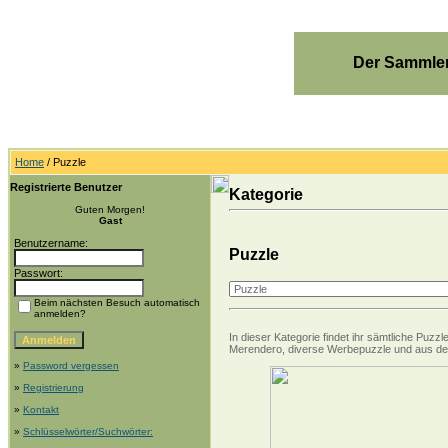
Der Sammler
Home
/ Puzzle
Registrierte Benutzer
Kategorie
Guten Morgen!
Gast
Benutzername:
Puzzle
Passwort:
Beim nächsten Besuch automatisch
anmelden?
In dieser Kategorie findet ihr sämtliche Puz
Merendero, diverse Werbepuzzle und aus de
»
Password vergessen
»
Registrierung
»
Kontakt
»
Schlüsselwörter/Suchwörter: