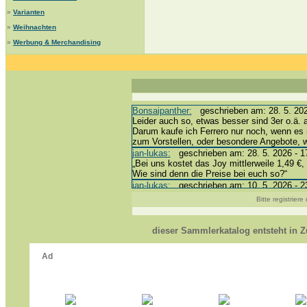
»
Varianten
»
Weihnachten
»
Werbung & Merchandising
Bonsaipanther:
geschrieben am: 28. 5. 202
Leider auch so, etwas besser sind 3er o.ä. 
Darum kaufe ich Ferrero nur noch, wenn es 
zum Vorstellen, oder besondere Angebote,
jan-lukas:
geschrieben am: 28. 5. 2026 - 1
„Bei uns kostet das Joy mittlerweile 1,49 €, 
Wie sind denn die Preise bei euch so?“
jan-lukas:
geschrieben am: 10. 5. 2026 - 2
erledigt *bussi*
Bitte registrier
Bonsaipanther:
geschrieben am: 10. 5. 202
@ Harald
https://www.ue-ei-portal-sammlerkatalog.de
dieser Sammlerkatalog entsteht in
Dein Enkel sollte zur Strafe die nächsten 
*bussi*
jan-lukas:
geschrieben am: 8. 5. 2026 - 12
Für die Figuren VC307, 310, 318 und 326 h
mein Enkel hat die leider weggeworfen *grrrr*
jan-lukas:
geschrieben am: 29. 4. 2026 - 1
https://www.ferrero-