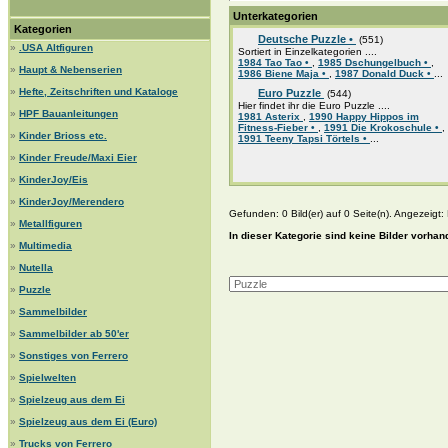
Unterkategorien
Kategorien
Deutsche Puzzle •
(551)
»
.USA Altfiguren
Sortiert in Einzelkategorien ....
1984 Tao Tao •
,
1985 Dschungelbuch •
,
»
Haupt & Nebenserien
1986 Biene Maja •
,
1987 Donald Duck •
...
»
Hefte, Zeitschriften und Kataloge
Euro Puzzle
(544)
Hier findet ihr die Euro Puzzle ....
»
HPF Bauanleitungen
1981 Asterix
,
1990 Happy Hippos im
Fitness-Fieber •
,
1991 Die Krokoschule •
,
»
Kinder Brioss etc.
1991 Teeny Tapsi Törtels •
...
»
Kinder Freude/Maxi Eier
»
KinderJoy/Eis
»
KinderJoy/Merendero
Gefunden: 0 Bild(er) auf 0 Seite(n). Angezeigt: B
»
Metallfiguren
In dieser Kategorie sind keine Bilder vorhan
»
Multimedia
»
Nutella
»
Puzzle
»
Sammelbilder
»
Sammelbilder ab 50'er
»
Sonstiges von Ferrero
»
Spielwelten
»
Spielzeug aus dem Ei
»
Spielzeug aus dem Ei (Euro)
»
Trucks von Ferrero