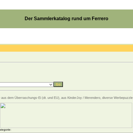
Der Sammlerkatalog rund um Ferrero
zzle aus dem Überraschungs-Ei (dt. und EU), aus KinderJoy / Merendero, diverse Werbepuzzl
tegorie: