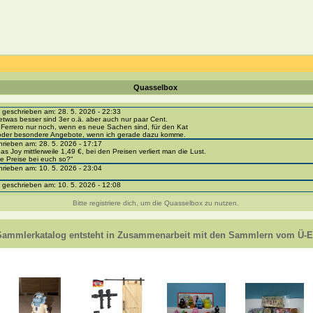
Quasselbox
eschrieben am: 28. 5. 2026 - 22:33
etwas besser sind 3er o.ä. aber auch nur paar Cent.
 Ferrero nur noch, wenn es neue Sachen sind, für den Kat
 oder besondere Angebote, wenn ich gerade dazu komme.
ieben am: 28. 5. 2026 - 17:17
as Joy mittlerweile 1,49 €, bei den Preisen verliert man die Lust.
e Preise bei euch so?“
ieben am: 10. 5. 2026 - 23:04
eschrieben am: 10. 5. 2026 - 12:08
i-portal-sammlerkatalog.de/categories.php?cat_id=1043
- BPZ obere Reihe
Bitte registriere dich, um die Quasselbox zu nutzen.
e zur Strafe die nächsten 3 Monate keine Ü-Eier bekommen ;))
ieben am: 8. 5. 2026 - 12:01
 VC307, 310, 318 und 326 habe ich keine BPZ
Sammlerkatalog entsteht in Zusammenarbeit mit den Sammlern vom Ü-Ei
e leider weggeworfen *grrrr* ;)
ieben am: 29. 4. 2026 - 18:04
ro-
e/einladung/4B72FED814DD42F481659307EF984D5033DD87A60AD94E1389FBB91B6F2859C
ieben am: 28. 4. 2026 - 21:49
t es mir auch ein
eschrieben am: 28. 4. 2026 - 21:01
in Erinnerung ... oder?