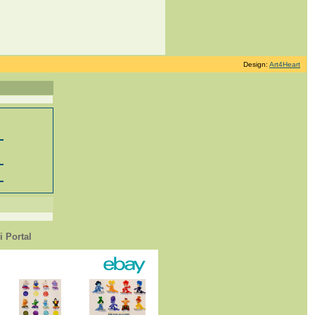
Design:
Art4Heart
 Portal
1