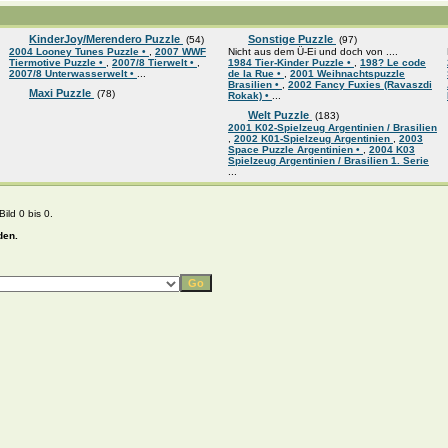
KinderJoy/Merendero Puzzle
Sonstige Puzzle
(54)
(97)
2004 Looney Tunes Puzzle •
,
2007 WWF
Nicht aus dem Ü-Ei und doch von ....
Tiermotive Puzzle •
,
2007/8 Tierwelt •
,
1984 Tier-Kinder Puzzle •
,
198? Le code
2007/8 Unterwasserwelt •
...
de la Rue •
,
2001 Weihnachtspuzzle
Brasilien •
,
2002 Fancy Fuxies (Ravaszdi
Maxi Puzzle
(78)
Rokak) •
...
Welt Puzzle
(183)
2001 K02-Spielzeug Argentinien / Brasilien
,
2002 K01-Spielzeug Argentinien
,
2003
Space Puzzle Argentinien •
,
2004 K03
Spielzeug Argentinien / Brasilien 1. Serie
...
ild 0 bis 0.
den.