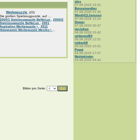
alex
07.08.2026 23:31
Bonsaipanther
07.08.2026 21:36
Werbepuzzle
(20)
Wim0411Janssen
Die großen Spielzeugpuzzle, auf ....
07.08.2026 12:24
2000/1 Spielzeugpuzzle BeNeLux
,
2000/2
Digger
Spielzeugpuzzle BeNeLux
,
2001
07.08.2026 00:37
Australien Werbepuzzle •
,
2011
jan-lukas
Hologramm Werbepuzzle Mexiko •
...
06.08.2026 23:42
umbepod83
06.08.2026 12:51
indigo08
05.08.2026 10:01
Poppi
04.08.2026 17:07
Mojitokinder
04.08.2026 03:44
Bilder pro Seite: