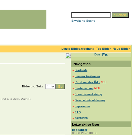
Erweiterte Suche
Letzte Bildbearbeitung
Top Bilder
Neue Bilder
Navigation
»
Startseite
»
Ferrero Auktionen
»
Rund um das Ü-Ei
NEU
Bilder pro Seite:
»
Eiertante.com
NEU
»
Fremdfirmenkatalog
e und aus dem Maxi Ei.
»
Datenschutzerklärung
»
Impressum
»
FAQ
»
SPENDEN
Letze aktive User
beeganzer
08.08.2026 00:08