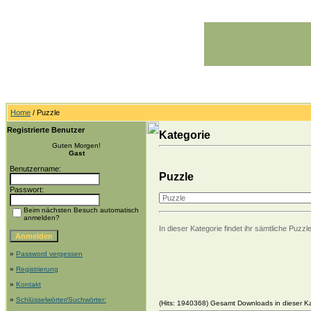
Home
/ Puzzle
Registrierte Benutzer
Kategorie
Guten Morgen!
Gast
Benutzername:
Puzzle
Passwort:
Beim nächsten Besuch automatisch
anmelden?
In dieser Kategorie findet ihr sämtliche Pu
»
Password vergessen
»
Registrierung
»
Kontakt
»
Schlüsselwörter/Suchwörter:
(Hits: 1940368) Gesamt Downloads in dieser Ka