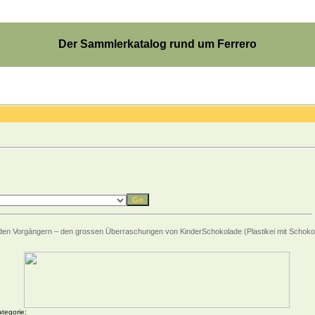
Der Sammlerkatalog rund um Ferrero
nd den Vorgängern – den grossen Überraschungen von KinderSchokolade (Plastikei mit Schokoe
tegorie: