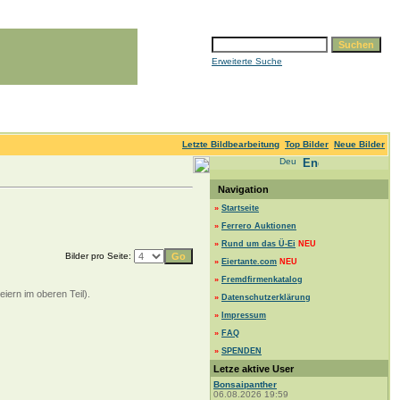
Erweiterte Suche
Letzte Bildbearbeitung
Top Bilder
Neue Bilder
Navigation
»
Startseite
»
Ferrero Auktionen
»
Rund um das Ü-Ei
NEU
Bilder pro Seite:
»
Eiertante.com
NEU
»
Fremdfirmenkatalog
iern im oberen Teil).
»
Datenschutzerklärung
»
Impressum
»
FAQ
»
SPENDEN
Letze aktive User
Bonsaipanther
06.08.2026 19:59