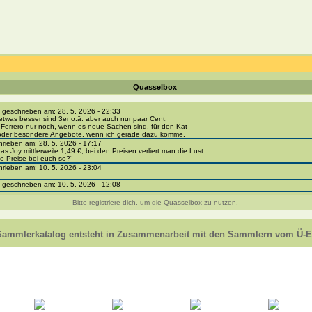
Quasselbox
eschrieben am: 28. 5. 2026 - 22:33
etwas besser sind 3er o.ä. aber auch nur paar Cent.
 Ferrero nur noch, wenn es neue Sachen sind, für den Kat
 oder besondere Angebote, wenn ich gerade dazu komme.
ieben am: 28. 5. 2026 - 17:17
as Joy mittlerweile 1,49 €, bei den Preisen verliert man die Lust.
e Preise bei euch so?“
ieben am: 10. 5. 2026 - 23:04
eschrieben am: 10. 5. 2026 - 12:08
i-portal-sammlerkatalog.de/categories.php?cat_id=1043
- BPZ obere Reihe
Bitte registriere dich, um die Quasselbox zu nutzen.
e zur Strafe die nächsten 3 Monate keine Ü-Eier bekommen ;))
ieben am: 8. 5. 2026 - 12:01
 VC307, 310, 318 und 326 habe ich keine BPZ
Sammlerkatalog entsteht in Zusammenarbeit mit den Sammlern vom Ü-Ei
e leider weggeworfen *grrrr* ;)
ieben am: 29. 4. 2026 - 18:04
ro-
e/einladung/4B72FED814DD42F481659307EF984D5033DD87A60AD94E1389FBB91B6F2859C
ieben am: 28. 4. 2026 - 21:49
t es mir auch ein
eschrieben am: 28. 4. 2026 - 21:01
in Erinnerung ... oder?