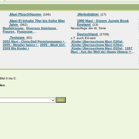
.Maxi Plüschfiguren
.Werbeblätter
(166)
(17)
.Maxi-Ei Inhalte 70er bis frühe 80er
1990 Maxi - Ostern Jungle Book
Jahre
England
(362)
(13)
Baufahrzeuge
,
Diverses Spielzeug
,
Neuauflage der dt. Serie
Figuren
,
Flugzeuge
...
Deutschland
(1709)
.Testware
(62)
z.T. auch EU-weit
2002 Maxi - China-Doll Porzelanpuppen •
,
.Kinder Überraschung Maxi (100g)
,
2005 - Metallei Italien •
,
2005 - WinX Girl
,
.Kinder Überraschung Maxi (150g)
,
2009 Big Kinder •
.Kinder Überraschung Maxi (220g)
,
1997
Maxi - Aus der Welt der Happy Hippos ••
...
ild 0 bis 0.
den.