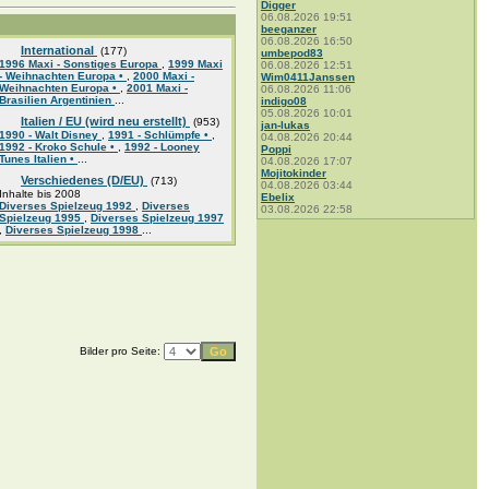
Digger
06.08.2026 19:51
beeganzer
06.08.2026 16:50
International
(177)
umbepod83
1996 Maxi - Sonstiges Europa
,
1999 Maxi
06.08.2026 12:51
- Weihnachten Europa •
,
2000 Maxi -
Wim0411Janssen
Weihnachten Europa •
,
2001 Maxi -
06.08.2026 11:06
Brasilien Argentinien
...
indigo08
05.08.2026 10:01
Italien / EU (wird neu erstellt)
(953)
jan-lukas
1990 - Walt Disney
,
1991 - Schlümpfe •
,
04.08.2026 20:44
1992 - Kroko Schule •
,
1992 - Looney
Poppi
Tunes Italien •
...
04.08.2026 17:07
Mojitokinder
Verschiedenes (D/EU)
(713)
04.08.2026 03:44
Inhalte bis 2008
Ebelix
Diverses Spielzeug 1992
,
Diverses
03.08.2026 22:58
Spielzeug 1995
,
Diverses Spielzeug 1997
,
Diverses Spielzeug 1998
...
Bilder pro Seite: