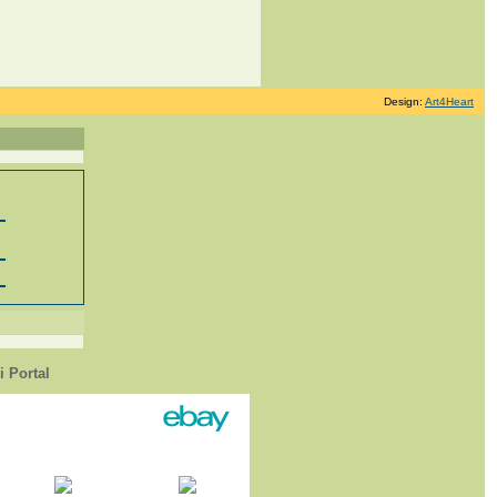
Design:
Art4Heart
 Portal
1