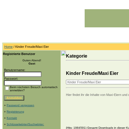
Home
/ Kinder Freude/Maxi Eier
Registrierte Benutzer
Kategorie
Guten Abend!
Gast
Benutzername:
Kinder Freude/Maxi Eier
Passwort:
Beim nächsten Besuch automatisch
anmelden?
Hier findet ihr die Inhalte von Maxi-Eiern u
»
Password vergessen
»
Registrierung
»
Kontakt
»
Schlüsselwörter/Suchwörter:
(Hits: 1984591) Gesamt Downloads in dieser Ka