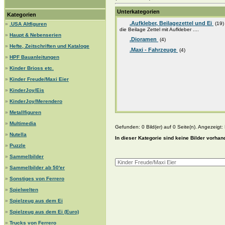
Unterkategorien
Kategorien
.Aufkleber, Beilagezettel und Ei
(19)
»
.USA Altfiguren
die Beilage Zettel mit Aufkleber ....
»
Haupt & Nebenserien
.Dioramen
(4)
»
Hefte, Zeitschriften und Kataloge
.Maxi - Fahrzeuge
(4)
»
HPF Bauanleitungen
»
Kinder Brioss etc.
»
Kinder Freude/Maxi Eier
»
KinderJoy/Eis
»
KinderJoy/Merendero
»
Metallfiguren
»
Multimedia
Gefunden: 0 Bild(er) auf 0 Seite(n). Angezeigt: B
»
Nutella
In dieser Kategorie sind keine Bilder vorhan
»
Puzzle
»
Sammelbilder
»
Sammelbilder ab 50'er
»
Sonstiges von Ferrero
»
Spielwelten
»
Spielzeug aus dem Ei
»
Spielzeug aus dem Ei (Euro)
»
Trucks von Ferrero