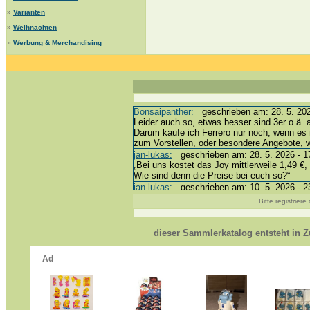
»
Varianten
»
Weihnachten
»
Werbung & Merchandising
Bonsaipanther:
geschrieben am: 28. 5. 202
Leider auch so, etwas besser sind 3er o.ä. 
Darum kaufe ich Ferrero nur noch, wenn es 
zum Vorstellen, oder besondere Angebote,
jan-lukas:
geschrieben am: 28. 5. 2026 - 1
„Bei uns kostet das Joy mittlerweile 1,49 €, 
Wie sind denn die Preise bei euch so?“
jan-lukas:
geschrieben am: 10. 5. 2026 - 2
erledigt *bussi*
Bitte registrier
Bonsaipanther:
geschrieben am: 10. 5. 202
@ Harald
https://www.ue-ei-portal-sammlerkatalog.de
dieser Sammlerkatalog entsteht in
Dein Enkel sollte zur Strafe die nächsten 
*bussi*
jan-lukas:
geschrieben am: 8. 5. 2026 - 12
Für die Figuren VC307, 310, 318 und 326 h
mein Enkel hat die leider weggeworfen *grrrr*
jan-lukas:
geschrieben am: 29. 4. 2026 - 1
https://www.ferrero-