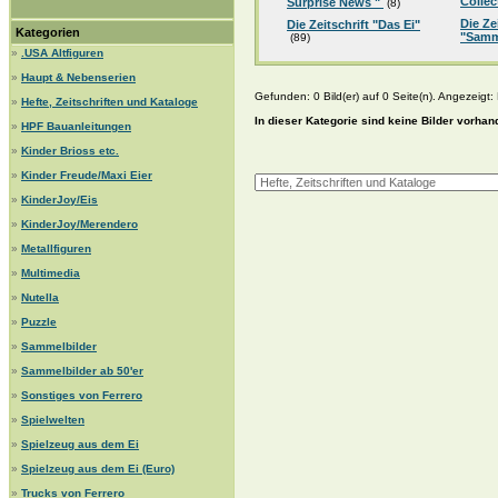
Collec
Surprise News "
(8)
Die Ze
Die Zeitschrift "Das Ei"
Kategorien
"Samm
(89)
»
.USA Altfiguren
»
Haupt & Nebenserien
Gefunden: 0 Bild(er) auf 0 Seite(n). Angezeigt: B
»
Hefte, Zeitschriften und Kataloge
In dieser Kategorie sind keine Bilder vorhan
»
HPF Bauanleitungen
»
Kinder Brioss etc.
»
Kinder Freude/Maxi Eier
»
KinderJoy/Eis
»
KinderJoy/Merendero
»
Metallfiguren
»
Multimedia
»
Nutella
»
Puzzle
»
Sammelbilder
»
Sammelbilder ab 50'er
»
Sonstiges von Ferrero
»
Spielwelten
»
Spielzeug aus dem Ei
»
Spielzeug aus dem Ei (Euro)
»
Trucks von Ferrero