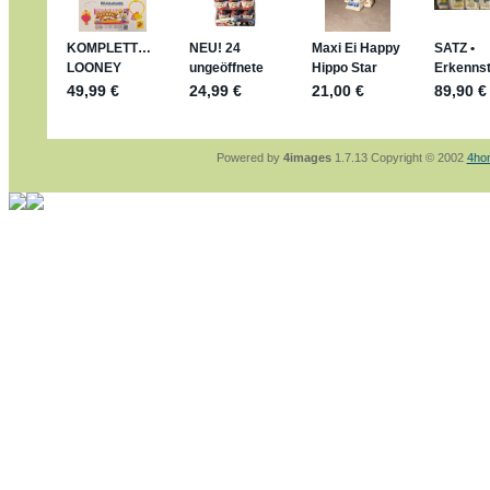
sammelspass.de/einladung/4B72FED814
jan-lukas:
geschrieben am: 28. 4. 2026 - 2
stimmt, jetzt fällt es mir auch ein
*Bussi*
Bonsaipanther:
geschrieben am: 28. 4. 202
So habe ich das in Erinnerung ... oder?
Bonsaipanther:
geschrieben am: 28. 4. 202
Nö, gabs nicht ... die 2020er EM oder WM w
Ferrero hat die aber trotzdem rausgebracht 
Powered by
4images
1.7.13 Copyright © 2002
4ho
jan-lukas:
geschrieben am: 28. 4. 2026 - 1
WM Sticker habe ich komplett, kommen die
Gab es zur WM 2022 keine Teamsticker ??
im Netz finde ich auch keine Info
jan-lukas:
geschrieben am: 26. 4. 2026 - 1
Bin gerade begeistert, Figuren kann man seh
klappt sehr gut mit dem Befehl - gerade ste
versucht es einfach mal mit ChatGPT, man k
erstellen.
jan-lukas:
geschrieben am: 26. 4. 2026 - 1
erledigt
Bonsaipanther:
geschrieben am: 26. 4. 202
Ordner Metallfiguren - den Hinweis oben bitt
jan-lukas:
geschrieben am: 25. 4. 2026 - 2
So, Umzug beendet, hoffe es läuft jetzt bes
Bitte achtet auf fehlende Bilder
Danke
Bonsaipanther:
geschrieben am: 20. 4. 202
NUR ist gut - habe 6 Stück gekauft und davo
Gibt jetzt auch die 3er-Handtaschen - sind m