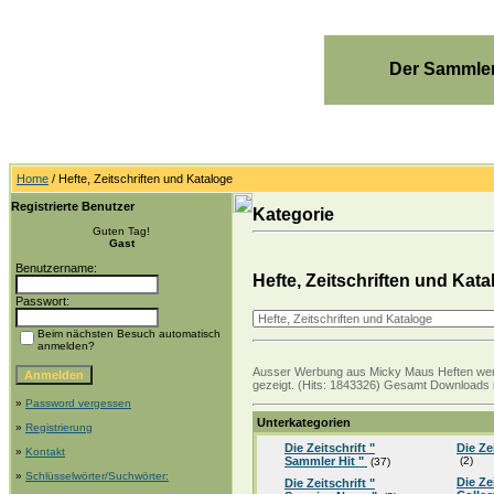
Der Sammler
Home
/ Hefte, Zeitschriften und Kataloge
Registrierte Benutzer
Kategorie
Guten Tag!
Gast
Benutzername:
Hefte, Zeitschriften und Kata
Passwort:
Beim nächsten Besuch automatisch
anmelden?
Ausser Werbung aus Micky Maus Heften werden
gezeigt. (Hits: 1843326) Gesamt Downloads i
»
Password vergessen
Unterkategorien
»
Registrierung
Die Zeitschrift "
Die Ze
»
Kontakt
Sammler Hit "
(2)
(37)
»
Schlüsselwörter/Suchwörter:
Die Ze
Die Zeitschrift "