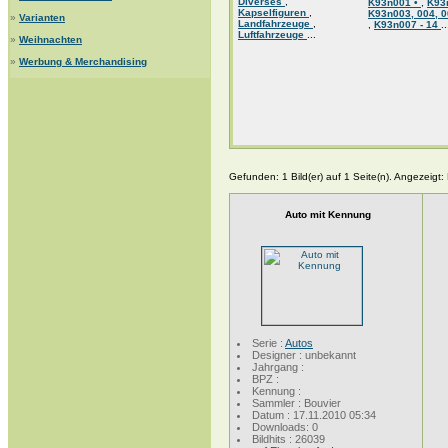
Diverses
,
K93n001 •
,
K93
Kapselfiguren
,
K93n003, 004, 0
»
Varianten
Landfahrzeuge
,
,
K93n007 - 14
..
Luftfahrzeuge
...
»
Weihnachten
»
Werbung & Merchandising
Gefunden: 1 Bild(er) auf 1 Seite(n). Angezeigt: B
Auto mit Kennung
Serie :
Autos
Designer : unbekannt
Jahrgang :
BPZ :
Kennung :
Sammler : Bouvier
Datum : 17.11.2010 05:34
Downloads: 0
Bildhits : 26039