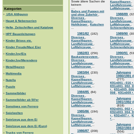
Sowie ältere Sachen die
Kapselfiguren
,
keinem
Landfahrzeuge
,
....
Luftfahrzeuge
...
Kategorien
Babys und Puppen mit
1988/89
»
.USA Altfiguren
(32
und ohne Zubehör
,
Diverses
,
Diverses
,
»
Haupt & Nebenserien
Kapselfiguren -
Landfahrzeuge
,
Hohlkörper
,
Kutschen
Luftfahrzeuge
,
»
Hefte, Zeitschriften und Kataloge
...
Schienenfahrze
1981/82
1989/90
(182)
(30
»
HPF Bauanleitungen
Diverses
,
Diverses
,
»
Kinder Brioss etc.
Kapselfiguren
,
Landfahrzeuge
,
Landfahrzeuge
,
Luftfahrzeuge
,
»
Kinder Freude/Maxi Eier
Luftfahrzeuge
...
Schienenfahrze
1982/83
1990/91
(256)
(53
»
KinderJoy/Eis
Baukastensystem
,
Diverses
,
Diverses
,
Landfahrzeuge
,
»
KinderJoy/Merendero
Landfahrzeuge
,
Luftfahrzeuge
,
Luftfahrzeuge
...
Minispielwelten
»
Metallfiguren
1983/84
Jahrgang
(230)
»
Multimedia
1990/1991 
Diverses
,
Kapselfiguren
,
(777)
»
Nutella
Landfahrzeuge
,
K91n001 - 016 •
Luftfahrzeuge
...
K91n001, 002, 0
»
Puzzle
•
,
K91n005, 006
1984/85
(84)
008
,
K91n009 •
»
Sammelbilder
Diverses
,
Jahrgang
Kapselfiguren
,
»
Sammelbilder ab 50'er
1991/1992 
Landfahrzeuge
,
Luftfahrzeuge
...
(818)
»
Sonstiges von Ferrero
K92n001, 002 •
,
1985/86
(194)
K92n003, 004, 0
»
Spielwelten
Diverses
,
•
,
K92n007 •
,
K
Kapselfiguren
,
•
...
»
Spielzeug aus dem Ei
Landfahrzeuge
,
Jahrgang
Luftfahrzeuge
...
»
Spielzeug aus dem Ei (Euro)
1992/1993 
1986/87
(208)
(504)
»
Trucks von Ferrero