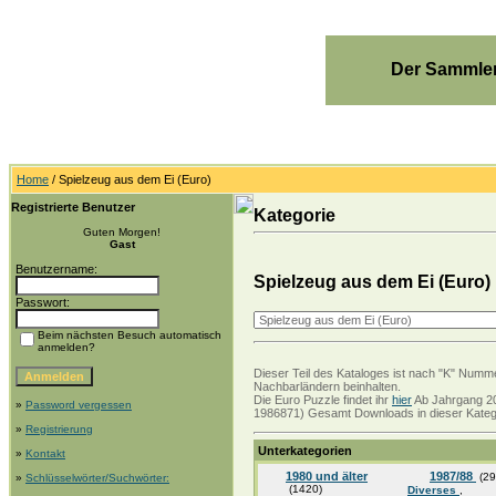
Der Sammler
Home
/ Spielzeug aus dem Ei (Euro)
Registrierte Benutzer
Kategorie
Guten Morgen!
Gast
Benutzername:
Spielzeug aus dem Ei (Euro)
Passwort:
Beim nächsten Besuch automatisch
anmelden?
Dieser Teil des Kataloges ist nach "K" Numme
Nachbarländern beinhalten.
Die Euro Puzzle findet ihr
hier
Ab Jahrgang 20
»
Password vergessen
1986871) Gesamt Downloads in dieser Katego
»
Registrierung
Unterkategorien
»
Kontakt
1980 und älter
1987/88
(29
»
Schlüsselwörter/Suchwörter:
(1420)
Diverses
,