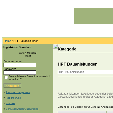
Home
/ HPF Bauanleitungen
Registrierte Benutzer
Kategorie
Guten Morgen!
Gast
Benutzername:
HPF Bauanleitungen
Passwort:
Beim nächsten Besuch automatisch
anmelden?
»
Password vergessen
Aufbauanleitungen & Aufkleberzettel der bel
Gesamt Downloads in dieser Kategorie: 1306
»
Registrierung
»
Kontakt
Gefunden: 96 Bild(er) auf 2 Seite(n). Angezeigt:
»
Schlüsselwörter/Suchwörter: