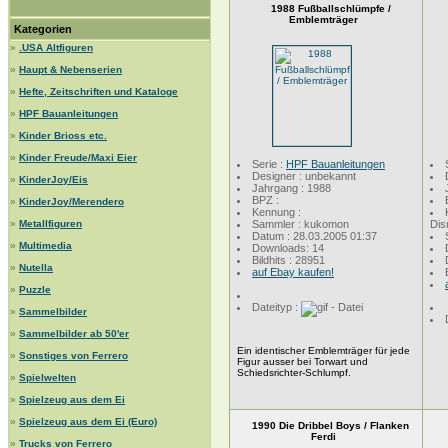
1988 Fußballschlümpfe /
Emblemträger
Kategorien
»
.USA Altfiguren
»
Haupt & Nebenserien
»
Hefte, Zeitschriften und Kataloge
»
HPF Bauanleitungen
»
Kinder Brioss etc.
»
Kinder Freude/Maxi Eier
Serie :
HPF Bauanleitungen
Designer : unbekannt
»
KinderJoy/Eis
Jahrgang : 1988
BPZ :
»
KinderJoy/Merendero
Kennung :
»
Metallfiguren
Sammler : kukomon
Dis
Datum : 28.03.2005 01:37
»
Multimedia
Downloads: 14
Bildhits : 28951
»
Nutella
auf Ebay kaufen!
»
Puzzle
Dateityp :
»
Sammelbilder
»
Sammelbilder ab 50'er
Ein identischer Emblemträger für jede
»
Sonstiges von Ferrero
Figur ausser bei Torwart und
Schiedsrichter-Schlumpf.
»
Spielwelten
»
Spielzeug aus dem Ei
»
Spielzeug aus dem Ei (Euro)
1990 Die Dribbel Boys / Flanken
Ferdi
»
Trucks von Ferrero