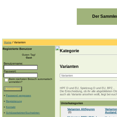
Der Sammler
Home
/ Varianten
Registrierte Benutzer
Kategorie
Guten Tag!
Gast
Benutzername:
Varianten
Passwort:
Beim nächsten Besuch automatisch
anmelden?
HPF D und EU, Spielzeug D und EU, BPZ...
Die Entscheidung, ob ihr alle abgebildeten Ob
auch als Variante ansehen wollt, liegt bei e
»
Password vergessen
»
Registrierung
Unterkategorien
»
Kontakt
Varianten Altfiguren
Variante
(3)
Auslan
»
Schlüsselwörter/Suchwörter: