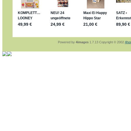
sammelspass.de/einladung/4B72FED814
jan-lukas:
geschrieben am: 28. 4. 2026 - 2
stimmt, jetzt fällt es mir auch ein
*Bussi*
Bonsaipanther:
geschrieben am: 28. 4. 202
So habe ich das in Erinnerung ... oder?
Bonsaipanther:
geschrieben am: 28. 4. 202
Nö, gabs nicht ... die 2020er EM oder WM w
Ferrero hat die aber trotzdem rausgebracht 
Powered by
4images
1.7.13 Copyright © 2002
4ho
jan-lukas:
geschrieben am: 28. 4. 2026 - 1
WM Sticker habe ich komplett, kommen die
Gab es zur WM 2022 keine Teamsticker ??
im Netz finde ich auch keine Info
jan-lukas:
geschrieben am: 26. 4. 2026 - 1
Bin gerade begeistert, Figuren kann man seh
klappt sehr gut mit dem Befehl - gerade ste
versucht es einfach mal mit ChatGPT, man k
erstellen.
jan-lukas:
geschrieben am: 26. 4. 2026 - 1
erledigt
Bonsaipanther:
geschrieben am: 26. 4. 202
Ordner Metallfiguren - den Hinweis oben bitt
jan-lukas:
geschrieben am: 25. 4. 2026 - 2
So, Umzug beendet, hoffe es läuft jetzt bes
Bitte achtet auf fehlende Bilder
Danke
Bonsaipanther:
geschrieben am: 20. 4. 202
NUR ist gut - habe 6 Stück gekauft und davo
Gibt jetzt auch die 3er-Handtaschen - sind m