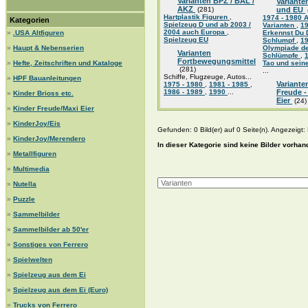
Varianten BPZ / BAL /
Variante
AKZ
(281)
und EU
Hartplastik Figuren
,
1974 - 1980 A
Kategorien
Spielzeug D und ab 2003 /
Varianten
,
1
2004 auch Europa
,
»
.USA Altfiguren
Erkennst Du 
Spielzeug EU
Schlumpf
,
1
»
Haupt & Nebenserien
Olympiade d
Varianten
Schlümpfe
,
Fortbewegungsmittel
»
Hefte, Zeitschriften und Kataloge
Tao und sein
(281)
...
Schiffe, Flugzeuge, Autos...
»
HPF Bauanleitungen
Variante
1975 - 1980
,
1981 - 1985
,
1986 - 1989
,
1990
...
Freude -
»
Kinder Brioss etc.
Eier
(24)
»
Kinder Freude/Maxi Eier
»
KinderJoy/Eis
Gefunden: 0 Bild(er) auf 0 Seite(n). Angezeigt: B
»
KinderJoy/Merendero
In dieser Kategorie sind keine Bilder vorhan
»
Metallfiguren
»
Multimedia
»
Nutella
»
Puzzle
»
Sammelbilder
»
Sammelbilder ab 50'er
»
Sonstiges von Ferrero
»
Spielwelten
»
Spielzeug aus dem Ei
»
Spielzeug aus dem Ei (Euro)
»
Trucks von Ferrero