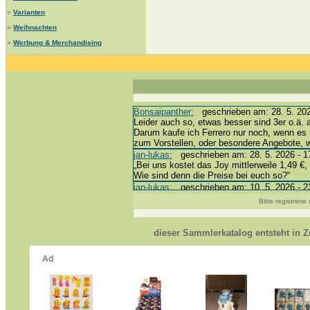
»
Varianten
»
Weihnachten
»
Werbung & Merchandising
Bonsaipanther:
geschrieben am: 28. 5. 202
Leider auch so, etwas besser sind 3er o.ä. 
Darum kaufe ich Ferrero nur noch, wenn es 
zum Vorstellen, oder besondere Angebote,
jan-lukas:
geschrieben am: 28. 5. 2026 - 1
„Bei uns kostet das Joy mittlerweile 1,49 €, 
Wie sind denn die Preise bei euch so?“
jan-lukas:
geschrieben am: 10. 5. 2026 - 2
erledigt *bussi*
Bitte registrier
Bonsaipanther:
geschrieben am: 10. 5. 202
@ Harald
https://www.ue-ei-portal-sammlerkatalog.de
dieser Sammlerkatalog entsteht in
Dein Enkel sollte zur Strafe die nächsten 
*bussi*
jan-lukas:
geschrieben am: 8. 5. 2026 - 12
Für die Figuren VC307, 310, 318 und 326 h
mein Enkel hat die leider weggeworfen *grrrr*
jan-lukas:
geschrieben am: 29. 4. 2026 - 1
https://www.ferrero-