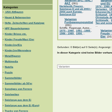
Varianten BPZ / BAL /
Variante
AKZ
(281)
und EU
Hartplastik Figuren
,
1974 - 1980 A
Kategorien
Spielzeug D und ab 2003 /
Varianten
,
1
2004 auch Europa
,
»
.USA Altfiguren
Erkennst Du 
Spielzeug EU
Schlumpf
,
1
»
Haupt & Nebenserien
Olympiade d
Varianten
Schlümpfe
,
Fortbewegungsmittel
»
Hefte, Zeitschriften und Kataloge
Tao und sein
(281)
...
Schiffe, Flugzeuge, Autos...
»
HPF Bauanleitungen
Variante
1975 - 1980
,
1981 - 1985
,
1986 - 1989
,
1990
...
Freude -
»
Kinder Brioss etc.
Eier
(24)
»
Kinder Freude/Maxi Eier
»
KinderJoy/Eis
Gefunden: 0 Bild(er) auf 0 Seite(n). Angezeigt: B
»
KinderJoy/Merendero
In dieser Kategorie sind keine Bilder vorhan
»
Metallfiguren
»
Multimedia
»
Nutella
»
Puzzle
»
Sammelbilder
»
Sammelbilder ab 50'er
»
Sonstiges von Ferrero
»
Spielwelten
»
Spielzeug aus dem Ei
»
Spielzeug aus dem Ei (Euro)
»
Trucks von Ferrero