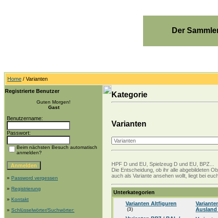
Der Sammler
Home
/ Varianten
Registrierte Benutzer
Kategorie
Guten Morgen!
Gast
Benutzername:
Varianten
Passwort:
Beim nächsten Besuch automatisch
anmelden?
HPF D und EU, Spielzeug D und EU, BPZ...
Die Entscheidung, ob ihr alle abgebildeten Ob
auch als Variante ansehen wollt, liegt bei e
»
Password vergessen
»
Registrierung
Unterkategorien
»
Kontakt
Varianten Altfiguren
Variante
(3)
Auslan
»
Schlüsselwörter/Suchwörter: