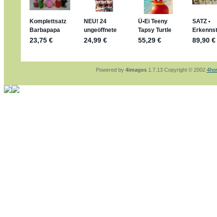
sammelspass.de/einladung/4B72FED814
jan-lukas:
geschrieben am: 28. 4. 2026 - 2
stimmt, jetzt fällt es mir auch ein
*Bussi*
Bonsaipanther:
geschrieben am: 28. 4. 202
So habe ich das in Erinnerung ... oder?
Bonsaipanther:
geschrieben am: 28. 4. 202
Nö, gabs nicht ... die 2020er EM oder WM w
Ferrero hat die aber trotzdem rausgebracht 
Powered by
4images
1.7.13 Copyright © 2002
4ho
jan-lukas:
geschrieben am: 28. 4. 2026 - 1
WM Sticker habe ich komplett, kommen die
Gab es zur WM 2022 keine Teamsticker ??
im Netz finde ich auch keine Info
jan-lukas:
geschrieben am: 26. 4. 2026 - 1
Bin gerade begeistert, Figuren kann man seh
klappt sehr gut mit dem Befehl - gerade ste
versucht es einfach mal mit ChatGPT, man k
erstellen.
jan-lukas:
geschrieben am: 26. 4. 2026 - 1
erledigt
Bonsaipanther:
geschrieben am: 26. 4. 202
Ordner Metallfiguren - den Hinweis oben bitt
jan-lukas:
geschrieben am: 25. 4. 2026 - 2
So, Umzug beendet, hoffe es läuft jetzt bes
Bitte achtet auf fehlende Bilder
Danke
Bonsaipanther:
geschrieben am: 20. 4. 202
NUR ist gut - habe 6 Stück gekauft und davo
Gibt jetzt auch die 3er-Handtaschen - sind m