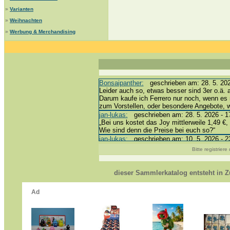
»
Varianten
»
Weihnachten
»
Werbung & Merchandising
Bonsaipanther:
geschrieben am: 28. 5. 202
Leider auch so, etwas besser sind 3er o.ä. 
Darum kaufe ich Ferrero nur noch, wenn es 
zum Vorstellen, oder besondere Angebote,
jan-lukas:
geschrieben am: 28. 5. 2026 - 1
„Bei uns kostet das Joy mittlerweile 1,49 €, 
Wie sind denn die Preise bei euch so?“
jan-lukas:
geschrieben am: 10. 5. 2026 - 2
erledigt *bussi*
Bitte registrier
Bonsaipanther:
geschrieben am: 10. 5. 202
@ Harald
https://www.ue-ei-portal-sammlerkatalog.de
dieser Sammlerkatalog entsteht in
Dein Enkel sollte zur Strafe die nächsten 
*bussi*
jan-lukas:
geschrieben am: 8. 5. 2026 - 12
Für die Figuren VC307, 310, 318 und 326 h
mein Enkel hat die leider weggeworfen *grrrr*
jan-lukas:
geschrieben am: 29. 4. 2026 - 1
https://www.ferrero-