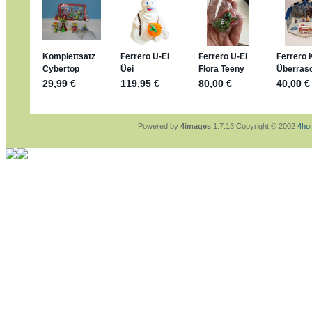
jan-lukas:
geschrieben am: 29. 4. 2026 - 1
https://www.ferrero-
sammelspass.de/einladung/4B72FED814
jan-lukas:
geschrieben am: 28. 4. 2026 - 2
stimmt, jetzt fällt es mir auch ein
*Bussi*
Bonsaipanther:
geschrieben am: 28. 4. 202
So habe ich das in Erinnerung ... oder?
Bonsaipanther:
geschrieben am: 28. 4. 202
Nö, gabs nicht ... die 2020er EM oder WM w
Ferrero hat die aber trotzdem rausgebracht 
Powered by
4images
1.7.13 Copyright © 2002
4ho
jan-lukas:
geschrieben am: 28. 4. 2026 - 1
WM Sticker habe ich komplett, kommen die
Gab es zur WM 2022 keine Teamsticker ??
im Netz finde ich auch keine Info
jan-lukas:
geschrieben am: 26. 4. 2026 - 1
Bin gerade begeistert, Figuren kann man seh
klappt sehr gut mit dem Befehl - gerade ste
versucht es einfach mal mit ChatGPT, man k
erstellen.
jan-lukas:
geschrieben am: 26. 4. 2026 - 1
erledigt
Bonsaipanther:
geschrieben am: 26. 4. 202
Ordner Metallfiguren - den Hinweis oben bitt
jan-lukas:
geschrieben am: 25. 4. 2026 - 2
So, Umzug beendet, hoffe es läuft jetzt bes
Bitte achtet auf fehlende Bilder
Danke