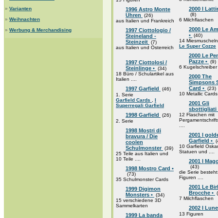
»
Varianten
2000 I Latti
1996 Astro Monte
(8)
Uhren
(26)
»
Weihnachten
6 Milchflaschen
aus Italien und Frankreich
2000 Le Am
»
Werbung & Merchandising
1997 Ciottologio /
•
(40)
Steineland -
14 Miesmuscheln
Steinzeit
(7)
Le Super Cozze
aus Italien und Österreich
2000 Le Pe
Pazze •
(9)
1997 Ciottolosi /
6 Kugelschreiber
Steinlinge •
(34)
18 Büro / Schulartikel aus
2000 The
Italien ....
Simpsons S
Card •
1997 Garfield
(23)
(46)
10 Metallic Cards
1. Serie
Garfield Cards
,
I
2001 Gli
Superregali Garfield
sbottigliati
1998 Garfield
12 Flaschen mit
(26)
Pergamentschrift
2. Serie
....
1998 Mostri di
2001 I gold
bravura / Die
Garfield •
(
coolen
10 Garfield Oska
Schulmonster
(39)
Statuen und ....
25 Teile aus Italien und
10 Teile ....
2001 I Magot
(43)
1998 Mostro Card •
die Serie besteh
(73)
Figuren ....
35 Schulmonster Cards
2001 Le Bi
1999 Digimon
Brocche •
(
Monsters •
(34)
7 Milchflaschen
15 verschiedene 3D
Sammelkarten
2002 I Lun
13 Figuren
1999 La banda