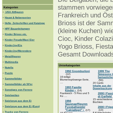
stammen vorwiegend
Kategorien
»
.USA Altfiguren
Frankreich und Öst
»
Haupt & Nebenserien
Brioss ist der Sam
»
Hefte, Zeitschriften und Kataloge
(kleine Kuchen) wi
»
HPF Bauanleitungen
»
Kinder Brioss etc.
Cioc, Kinder Colazi
»
Kinder Freude/Maxi Eier
Yogo Brioss, Fiesta
»
KinderJoy/Eis
»
KinderJoy/Merendero
Gesamt Downloads 
»
Metallfiguren
»
Multimedia
Unterkategorien
»
Nutella
1992 Gnomburloni
1999 The
»
Puzzle
(12)
Simpsons l
16-teilige
fantastiche
»
Sammelbilder
Blumentopfzwerge-Serie,
(50)
....
20 Cards
»
Sammelbilder ab 50'er
Inhalte aus der
1993 Familie
Doppelpackung
»
Sonstiges von Ferrero
Kinder •
(14)
Frankreich - 5 Pins und 5
2000 I Fasci
»
Spielwelten
Kü ....
di Garfield
15 verschiedene 
»
Spielzeug aus dem Ei
1994
Büchlein
Saugnapffiguren
»
Spielzeug aus dem Ei (Euro)
Fussballspieler
2000 I Frigo
"Calciallegri" •
(13)
(17)
»
Trucks von Ferrero
8 Kühlschränke
15 Figuren