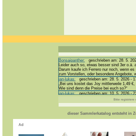
Bonsaipanther:
geschrieben am: 28. 5. 202
Leider auch so, etwas besser sind 3er o.ä. 
Darum kaufe ich Ferrero nur noch, wenn es 
zum Vorstellen, oder besondere Angebote,
jan-lukas:
geschrieben am: 28. 5. 2026 - 1
„Bei uns kostet das Joy mittlerweile 1,49 €, 
Wie sind denn die Preise bei euch so?“
jan-lukas:
geschrieben am: 10. 5. 2026 - 2
erledigt *bussi*
Bitte registrier
Bonsaipanther:
geschrieben am: 10. 5. 202
@ Harald
https://www.ue-ei-portal-sammlerkatalog.de
dieser Sammlerkatalog entsteht in
Dein Enkel sollte zur Strafe die nächsten 
*bussi*
jan-lukas:
geschrieben am: 8. 5. 2026 - 12
Für die Figuren VC307, 310, 318 und 326 h
mein Enkel hat die leider weggeworfen *grrrr*