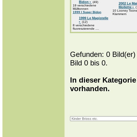
Bidon •
(49)
2002 Le Ma
19 verschiedene
Mollette •
(
Mülltonnen
10 Looney Toon
1999 I Super Bidon
Klammern
1999 Le Magistelle
•
(12)
8 verschiedene
fluoreszierende ....
Gefunden: 0 Bild(er) 
Bild 0 bis 0.
In dieser Kategorie
vorhanden.