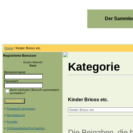
Der Sammler
Home
/ Kinder Brioss etc.
Registrierte Benutzer
Kategorie
Guten Abend!
Gast
Benutzername:
Passwort:
Beim nächsten Besuch automatisch
anmelden?
Kinder Brioss etc.
»
Password vergessen
»
Registrierung
»
Kontakt
»
Schlüsselwörter/Suchwörter:
Die Beigaben, die b