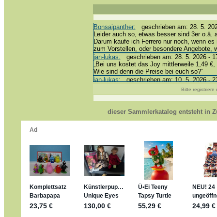
Bonsaipanther:
geschrieben am: 28. 5. 202
Leider auch so, etwas besser sind 3er o.ä. 
Darum kaufe ich Ferrero nur noch, wenn es 
zum Vorstellen, oder besondere Angebote,
jan-lukas:
geschrieben am: 28. 5. 2026 - 1
„Bei uns kostet das Joy mittlerweile 1,49 €, 
Wie sind denn die Preise bei euch so?“
jan-lukas:
geschrieben am: 10. 5. 2026 - 2
erledigt *bussi*
Bitte registrier
Bonsaipanther:
geschrieben am: 10. 5. 202
@ Harald
https://www.ue-ei-portal-sammlerkatalog.de
dieser Sammlerkatalog entsteht in
Dein Enkel sollte zur Strafe die nächsten 
*bussi*
jan-lukas:
geschrieben am: 8. 5. 2026 - 12
Für die Figuren VC307, 310, 318 und 326 h
mein Enkel hat die leider weggeworfen *grrrr*
jan-lukas:
geschrieben am: 29. 4. 2026 - 1
https://www.ferrero-
sammelspass.de/einladung/4B72FED814
jan-lukas:
geschrieben am: 28. 4. 2026 - 2
stimmt, jetzt fällt es mir auch ein
*Bussi*
Bonsaipanther:
geschrieben am: 28. 4. 202
So habe ich das in Erinnerung ... oder?
Bonsaipanther:
geschrieben am: 28. 4. 202