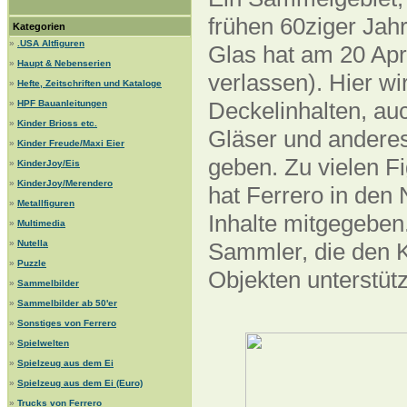
frühen 60ziger Jahr
Kategorien
»
.USA Altfiguren
Glas hat am 20 Apr
»
Haupt & Nebenserien
verlassen). Hier wi
»
Hefte, Zeitschriften und Kataloge
Deckelinhalten, auc
»
HPF Bauanleitungen
»
Kinder Brioss etc.
Gläser und anderes
»
Kinder Freude/Maxi Eier
geben. Zu vielen F
»
KinderJoy/Eis
»
KinderJoy/Merendero
hat Ferrero in den
»
Metallfiguren
Inhalte mitgegeben.
»
Multimedia
»
Nutella
Sammler, die den K
»
Puzzle
Objekten unterstüt
»
Sammelbilder
»
Sammelbilder ab 50'er
»
Sonstiges von Ferrero
»
Spielwelten
»
Spielzeug aus dem Ei
»
Spielzeug aus dem Ei (Euro)
»
Trucks von Ferrero