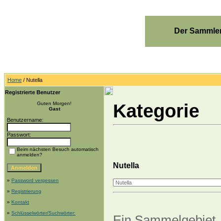
Der Sammler
Home
/ Nutella
Registrierte Benutzer
Kategorie
Guten Morgen!
Gast
Benutzername:
Passwort:
Beim nächsten Besuch automatisch
anmelden?
Nutella
»
Password vergessen
»
Registrierung
»
Kontakt
»
Schlüsselwörter/Suchwörter:
Ein Sammelgebiet, 