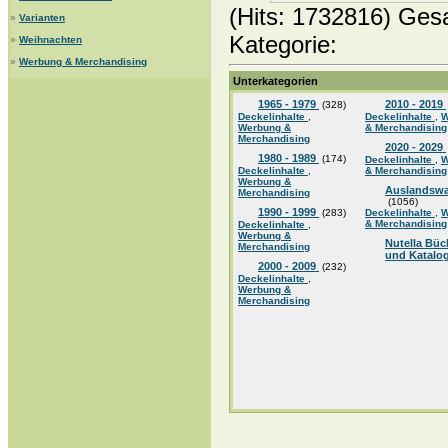
(Hits: 1732816) Ges
»
Varianten
Kategorie:
»
Weihnachten
»
Werbung & Merchandising
Unterkategorien
1965 - 1979
2010 - 2019
(328)
Deckelinhalte
,
Deckelinhalte
,
W
Werbung &
& Merchandising
Merchandising
2020 - 2029
1980 - 1989
(174)
Deckelinhalte
,
W
Deckelinhalte
,
& Merchandising
Werbung &
Auslandsw
Merchandising
(1056)
1990 - 1999
(283)
Deckelinhalte
,
W
& Merchandising
Deckelinhalte
,
Werbung &
Nutella Büc
Merchandising
und Katalo
2000 - 2009
(232)
Deckelinhalte
,
Werbung &
Merchandising