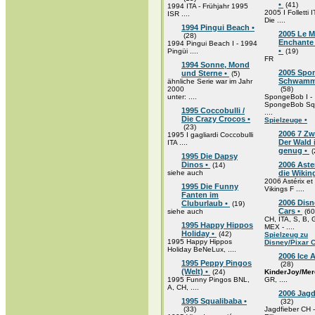
•
(41)
1994 ITA - Frühjahr 1995
2005 I Folletti 
ISR ....
Die ....
1994 Pingui Beach •
2005 Le 
(28)
Enchante 
1994 Pingui Beach I - 1994
•
Pingüi ....
(19)
FR
1994 Sonne, Mond
2005 Spo
und Sterne •
(5)
Schwamm
ähnliche Serie war im Jahr
2000
(58)
unter: ....
SpongeBob I -
SpongeBob Sq
1995 Coccobulli /
....
Die Crazy Crocos •
Spielzeuge •
(23)
2006 7 Zw
1995 I gagliardi Coccobulli
Der Wald i
ITA ....
genug •
(
1995 Die Dapsy
Dinos •
2006 Aste
(14)
siehe auch
die Wikin
2006 Astérix et 
1995 Die Funny
Vikings F ....
Fanten im
2006 Disn
Cluburlaub •
(19)
Cars •
siehe auch
(60
CH, ITA, S, B,
1995 Happy Hippos
MEX - ....
Holiday •
(42)
Spielzeug zu
1995 Happy Hippos
Disney/Pixar C
Holiday BeNeLux, ....
2006 Ice A
1995 Peppy Pingos
(28)
(Welt) •
(24)
KinderJoy/Mer
1995 Funny Pingos BNL,
GR, ....
A, CH, ....
2006 Jagd
1995 Squalibaba •
(32)
(33)
Jagdfieber CH 