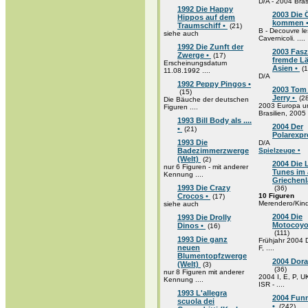
D/A - 2004 Bras
1992 Die Happy
2003 Die 
Hippos auf dem
kommen 
Traumschiff •
(21)
B - Decouvre le
siehe auch
Cavernicoli. ....
1992 Die Zunft der
2003 Fasz
Zwerge •
(17)
fremde L
Erscheinungsdatum
Asien •
(1
11.08.1992 ....
D/A
1992 Peppy Pingos •
2003 Tom
(15)
Jerry •
(28
Die Bäuche der deutschen
2003 Europa u
Figuren ....
Brasilien, 2005 .
1993 Bill Body als ....
2004 Der
•
(21)
Polarexpr
1993 Die
D/A
Badezimmerzwerge
Spielzeuge •
(Welt)
(2)
2004 Die
nur 6 Figuren - mit anderer
Tunes im 
Kennung ....
Griechenl
1993 Die Crazy
(36)
Crocos •
10 Figuren
(17)
Merendero/Kinde
siehe auch
2004 Die
1993 Die Drolly
Motocoyo
Dinos •
(16)
(111)
1993 Die ganz
Frühjahr 2004 D
neuen
F, ....
Blumentopfzwerge
2004 Dor
(Welt)
(3)
(36)
nur 8 Figuren mit anderer
2004 I, E, P, U
Kennung ....
ISR - ....
1993 L'allegra
2004 Funn
scuola dei
•
(242)