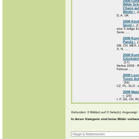
2008 Gute
Wilde Sch
Chaos auf
Weide •
(
D, A. UK
2008 Kind
Sport •
(1
eine 5 teilige 
Serie, ....
2008 Kun
Panda •
(
GB, CH, MEX, 
S, N, ....
2008 Kun
Glücksbri
(17)
Herbst 2008 - 
Februar ....
2008 Loo
Tunes Act
(54)
CZ, PL, SLO - 
2008 Mad
•
(20)
I, F, UA, CH, R
Gefunden: 0 Bild(er) auf 0 Seite(n). Angezeigt: B
In dieser Kategorie sind keine Bilder vorhan