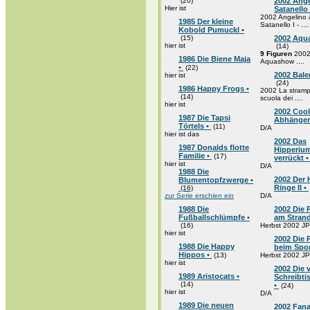
(20)
2002 Ange
Hier ist
Satanello
2002 Angelino 
1985 Der kleine
Satanello I - ....
Kobold Pumuckl •
(15)
2002 Aqu
hier ist
(14)
9 Figuren
200
1986 Die Biene Maja
Aquashow ....
•
(22)
2002 Balen
hier ist
(24)
1986 Happy Frogs •
2002 La stramp
(14)
scuola dei ....
hier ist
2002 Coo
1987 Die Tapsi
Abhänger
Törtels •
(11)
D/A
hier ist das
2002 Das
1987 Donalds flotte
Hipperium
Familie •
(17)
verrückt 
hier ist
D/A
1988 Die
2002 Der 
Blumentopfzwerge •
Ringe II •
(16)
zur Serie erschien ein
D/A
1988 Die
2002 Die 
Fußballschlümpfe •
am Stran
(16)
Herbst 2002 JP
hier ist
2002 Die 
1988 Die Happy
beim Spor
Hippos •
(13)
Herbst 2002 JP
hier ist
2002 Die 
1989 Aristocats •
Schreibt
(14)
•
(24)
hier ist
D/A
1989 Die neuen
2002 Fana