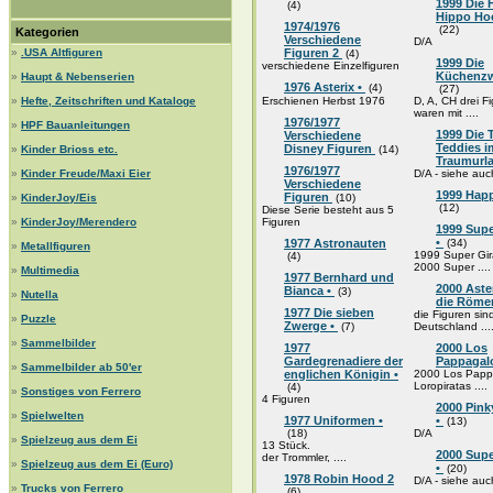
1999 Die
(4)
Hippo Hoc
1974/1976
(22)
Kategorien
Verschiedene
D/A
»
.USA Altfiguren
Figuren 2
(4)
1999 Die
verschiedene Einzelfiguren
Küchenzw
»
Haupt & Nebenserien
1976 Asterix •
(4)
(27)
»
Hefte, Zeitschriften und Kataloge
Erschienen Herbst 1976
D, A, CH drei F
waren mit ....
1976/1977
»
HPF Bauanleitungen
1999 Die 
Verschiedene
Teddies i
Disney Figuren
»
Kinder Brioss etc.
(14)
Traumurl
1976/1977
»
Kinder Freude/Maxi Eier
D/A - siehe auc
Verschiedene
1999 Happ
Figuren
»
KinderJoy/Eis
(10)
(12)
Diese Serie besteht aus 5
»
KinderJoy/Merendero
Figuren
1999 Supe
•
1977 Astronauten
(34)
»
Metallfiguren
1999 Super Gira
(4)
2000 Super ....
»
Multimedia
1977 Bernhard und
2000 Aste
Bianca •
(3)
»
Nutella
die Röme
1977 Die sieben
die Figuren sind
»
Puzzle
Zwerge •
(7)
Deutschland ...
»
Sammelbilder
1977
2000 Los
Gardegrenadiere der
Pappagal
»
Sammelbilder ab 50'er
englichen Königin •
2000 Los Pappa
Loropiratas ....
(4)
»
Sonstiges von Ferrero
4 Figuren
2000 Pink
»
Spielwelten
1977 Uniformen •
•
(13)
(18)
D/A
»
Spielzeug aus dem Ei
13 Stück.
2000 Sup
der Trommler, ....
»
Spielzeug aus dem Ei (Euro)
•
(20)
1978 Robin Hood 2
D/A - siehe auc
»
Trucks von Ferrero
(6)