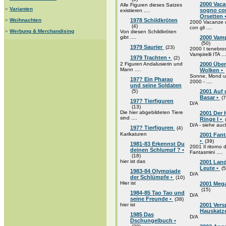
2000 Vaca
Alle Figuren dieses Satzes
»
Varianten
sogno con
existieren ....
Orsetten 
»
Weihnachten
1978 Schildkröten
2000 Vacanze 
(4)
con gli ....
»
Werbung & Merchandising
Von diesen Schildkröten
gibt ....
2000 Vampi
(50)
1979 Saurier
(23)
2000 I tenebros
Vampirelli ITA ...
1979 Trachten •
(2)
2 Figuren Andalusierin und
2000 Über
Mann ....
Wolken •
Sonne, Mond u
197? Ein Pharao
2000 - ....
und seine Soldaten
(5)
2001 Auf
Basar •
(7
197? Tierfiguren
D/A
(13)
Die hier abgebildeten Tiere
2001 Der 
sind ....
Ringe I •
D/A - siehe auc
197? Tierfiguren
(4)
Karikaturen
2001 Fant
•
(39)
1981-83 Erkennst Du
2001 Il ritorno 
deinen Schlumpf ? •
Fantasmini ....
(18)
hier ist das
2001 Lan
Leute •
(5
1983-84 Olympiade
D/A
der Schlümpfe •
(10)
Hier ist
2001 Meg
(15)
1984-85 Tao Tao und
D/A
seine Freunde •
(38)
hier ist
2001 Versp
Hauskatz
1985 Das
D/A
Dschungelbuch •