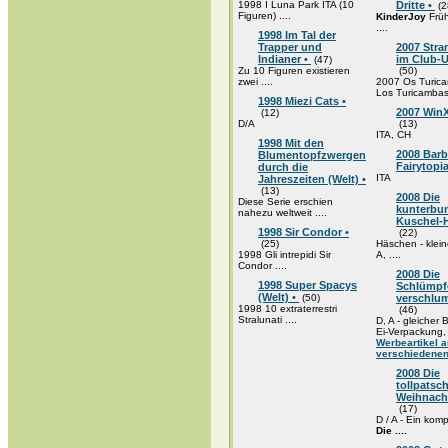
1998 I Luna Park ITA (10
Dritte •
(2
Figuren) ....
KinderJoy
Frü
....
1998 Im Tal der
Trapper und
2007 Str
Indianer •
im Club-U
(47)
Zu 10 Figuren existieren
(50)
zwei ....
2007 Os Turica
Los Turicambas 
1998 Miezi Cats •
2007 WinX
(12)
D/A
(13)
ITA, CH
1998 Mit den
2008 Barb
Blumentopfzwergen
Fairytopi
durch die
ITA
Jahreszeiten (Welt) •
(13)
2008 Die
Diese Serie erschien
kunterbu
nahezu weltweit ....
Kuschel-
1998 Sir Condor •
(22)
(25)
Häschen - kleine
1998 Gli intrepidi Sir
A, ....
Condor ....
2008 Die
1998 Super Spacys
Schlümpfe
(Welt) •
(50)
verschlum
1998 10 extraterrestri
(46)
Stralunati ....
D, A - gleicher
Ei-Verpackung, .
Werbeartikel 
verschiedenen
2008 Die
tollpatsc
Weihnacht
(17)
D / A - Ein komp
Die ....