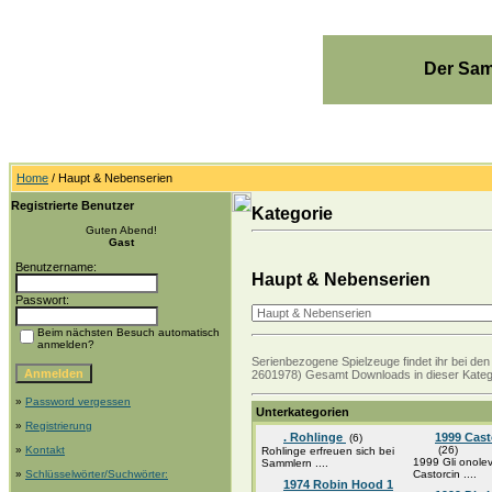
Der Sam
Home
/ Haupt & Nebenserien
Registrierte Benutzer
Kategorie
Guten Abend!
Gast
Benutzername:
Haupt & Nebenserien
Passwort:
Beim nächsten Besuch automatisch
anmelden?
Serienbezogene Spielzeuge findet ihr bei den 
2601978) Gesamt Downloads in dieser Kateg
»
Password vergessen
Unterkategorien
»
Registrierung
. Rohlinge
1999 Cast
(6)
»
Kontakt
(26)
Rohlinge erfreuen sich bei
1999 Gli onolev
Sammlern ....
»
Schlüsselwörter/Suchwörter:
Castorcin ....
1974 Robin Hood 1