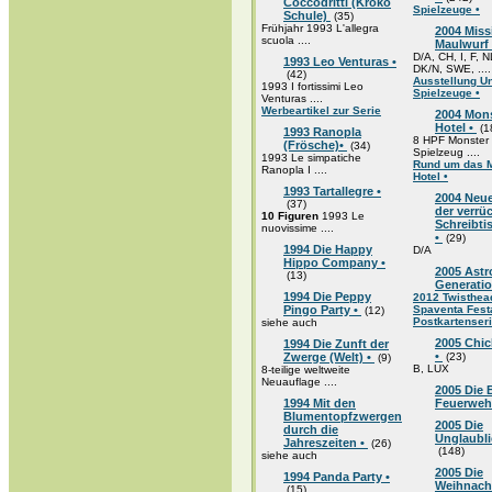
Coccodritti (Kroko
Spielzeuge •
Schule)
(35)
Frühjahr 1993 L'allegra
2004 Miss
scuola ....
Maulwurf
D/A, CH, I, F, N
1993 Leo Venturas •
DK/N, SWE, ....
(42)
Ausstellung U
1993 I fortissimi Leo
Spielzeuge •
Venturas ....
Werbeartikel zur Serie
2004 Mon
Hotel •
(1
1993 Ranopla
8 HPF Monster 
(Frösche)•
(34)
Spielzeug ....
1993 Le simpatiche
Rund um das 
Ranopla I ....
Hotel •
1993 Tartallegre •
2004 Neu
(37)
der verrü
10 Figuren
1993 Le
Schreibt
nuovissime ....
•
(29)
1994 Die Happy
D/A
Hippo Company •
2005 Astr
(13)
Generatio
1994 Die Peppy
2012 Twisthea
Pingo Party •
Spaventa Fes
(12)
Postkartenser
siehe auch
2005 Chic
1994 Die Zunft der
•
Zwerge (Welt) •
(23)
(9)
B, LUX
8-teilige weltweite
Neuauflage ....
2005 Die 
1994 Mit den
Feuerweh
Blumentopfzwergen
2005 Die
durch die
Unglaubli
Jahreszeiten •
(26)
(148)
siehe auch
2005 Die
1994 Panda Party •
Weihnach
(15)