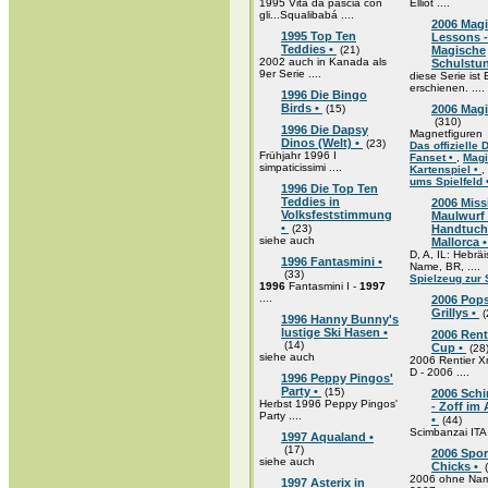
1995 Vita da pasciá con
Elliot ....
gli...Squalibabá ....
2006 Mag
1995 Top Ten
Lessons -
Teddies •
(21)
Magische
2002 auch in Kanada als
Schulstu
9er Serie ....
diese Serie ist 
erschienen. ....
1996 Die Bingo
Birds •
(15)
2006 Magi
(310)
1996 Die Dapsy
Magnetfiguren
Dinos (Welt) •
(23)
Das offizielle 
Frühjahr 1996 I
Fanset •
,
Magi
simpaticissimi ....
Kartenspiel •
,
ums Spielfeld 
1996 Die Top Ten
Teddies in
2006 Miss
Volksfeststimmung
Maulwurf 
•
(23)
Handtuchk
siehe auch
Mallorca 
D, A, IL: Hebrä
1996 Fantasmini •
Name, BR, ....
(33)
Spielzeug zur 
1996
Fantasmini I -
1997
....
2006 Pops
Grillys •
(
1996 Hanny Bunny's
lustige Ski Hasen •
2006 Rent
(14)
Cup •
(28
siehe auch
2006 Rentier 
D - 2006 ....
1996 Peppy Pingos'
Party •
(15)
2006 Sch
Herbst 1996 Peppy Pingos'
- Zoff im 
Party ....
•
(44)
Scimbanzai ITA
1997 Aqualand •
(17)
2006 Spor
siehe auch
Chicks •
(
2006 ohne Nam
1997 Asterix in