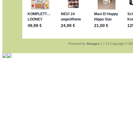
sammelspass.de/einladung/4B72F
jan-lukas:
geschrieben am: 28. 4. 202
stimmt, jetzt fällt es mir auch ein
*Bussi*
Bonsaipanther:
geschrieben am: 28. 4
So habe ich das in Erinnerung ... oder
Bonsaipanther:
geschrieben am: 28. 4
Nö, gabs nicht ... die 2020er EM ode
Ferrero hat die aber trotzdem rausgeb
Powered by
4images
1.7.13 Copyright © 2
jan-lukas:
geschrieben am: 28. 4. 202
WM Sticker habe ich komplett, komme
Gab es zur WM 2022 keine Teamstick
im Netz finde ich auch keine Info
jan-lukas:
geschrieben am: 26. 4. 202
Bin gerade begeistert, Figuren kann ma
klappt sehr gut mit dem Befehl - gera
versucht es einfach mal mit ChatGPT,
erstellen.
jan-lukas:
geschrieben am: 26. 4. 202
erledigt
Bonsaipanther:
geschrieben am: 26. 4
Ordner Metallfiguren - den Hinweis obe
jan-lukas:
geschrieben am: 25. 4. 202
So, Umzug beendet, hoffe es läuft jetz
Bitte achtet auf fehlende Bilder
Danke
Bonsaipanther:
geschrieben am: 20. 4
NUR ist gut - habe 6 Stück gekauft un