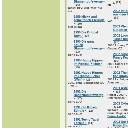
Blumentopfzwerge •
•
(14)
(14)
FR
Dieser BPZ wird "fast" nur
2002 Ist d
als ....
aus dem H
1989 Micky und
(36)
seine tollen Freunde
D/A
•
(16)
2002 Klei
hier ist das
Giganten
1990 Die Dribbel
2002 Loo
Boys •
(25)
Tunes bei
1990 Die ganz
(25)
neuen
2006 Looney T
Blumentopfzwerge •
Cinema CZ
(13)
2002 Supe
siehe auch
Fancy Fux
1990 Happy Hippos
(19)
im Fitness-Fieber •
2002 Super Fo
(15)
UCR, EST, ....
1991 Happy Hippos
2002 The 
im Fitness-Fieber
the Rings
(Welt) •
2002 Le Seign
(23)
Anneaux ....
1991 ohne Serienname EU
-- mit ....
2003 Astér
1991 Die
•
(52)
Badezimmerzwerge
Herbst 2003 F
Unterschiede ...
•
(17)
siehe auch
2003 Cybe
(232)
1991 Die Kroko-
Weltweit - 2008
Schule •
(12)
Neuauflage in
siehe auch
Beipackzettel
1991 Teeny Tapsi
2003 Der 
Törtels •
(14)
Ringe III 
siehe auch