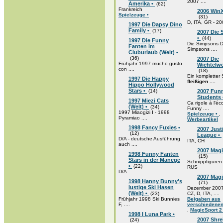
2007 ....
Amerika •
(62)
Frankreich
2006 WinX
Spielzeuge •
(31)
D, ITA, GR - 2
1997 Die Dapsy Dino
Family •
(17)
2007 Die
•
(44)
1997 Die Funny
Die Simpsons D
Fanten im
Simpsons ....
Cluburlaub (Welt) •
(36)
2007 Die
Frühjahr 1997 mucho gusto
Wichtelwe
con ....
(18)
Ein kompletter
1997 Die Happy
fleißigen ....
Hippo Hollywood
Stars •
(14)
2007 Fun
Students
1997 Miezi Cats
Ca rigole à l'éco
(Welt) •
(34)
Funny ....
1997 Miaogizi I - 1998
Spielzeuge •
,
Pyramiao ....
Werbeartikel
1998 Fancy Fuxies •
2007 Just
(12)
League •
D/A - deutsche Ausführung
ITA, CH
auch ....
2007 Mag
1998 Funny Fanten
(15)
Stars in der Manege
Schnippfiguren
•
(22)
RUS
D/A
2007 Magi
1998 Hanny Bunny's
(71)
lustige Ski Hasen
Dezember 2007
(Welt) •
(23)
CZ, D, ITA, ....
Frühjahr 1998 Ski Bunnies
Beigaben aus
F, ....
verschiedenen
,
MagicSport 2
1998 I Luna Park •
2007 Shre
(24)