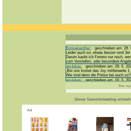
Bonsaipanther:
geschrieben am: 28. 5
Leider auch so, etwas besser sind 3er 
Darum kaufe ich Ferrero nur noch, we
zum Vorstellen, oder besondere Ange
jan-lukas:
geschrieben am: 28. 5. 202
„Bei uns kostet das Joy mittlerweile 1,
Wie sind denn die Preise bei euch so?
jan-lukas:
geschrieben am: 10. 5. 202
erledigt *bussi*
Bitte reg
Bonsaipanther:
geschrieben am: 10. 5
@ Harald
https://www.ue-ei-portal-sammlerkata
dieser Sammlerkatalog entste
Dein Enkel sollte zur Strafe die näch
*bussi*
jan-lukas:
geschrieben am: 8. 5. 2026
Für die Figuren VC307, 310, 318 und 
mein Enkel hat die leider weggeworfen *
jan-lukas:
geschrieben am: 29. 4. 202
https://www.ferrero-