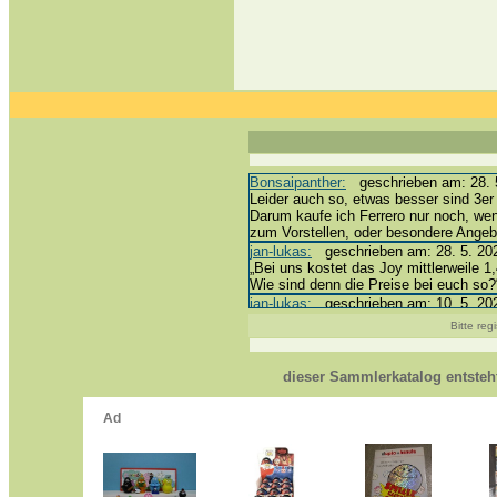
Bonsaipanther:
geschrieben am: 28. 5
Leider auch so, etwas besser sind 3er 
Darum kaufe ich Ferrero nur noch, we
zum Vorstellen, oder besondere Ange
jan-lukas:
geschrieben am: 28. 5. 202
„Bei uns kostet das Joy mittlerweile 1,
Wie sind denn die Preise bei euch so?
jan-lukas:
geschrieben am: 10. 5. 202
erledigt *bussi*
Bitte reg
Bonsaipanther:
geschrieben am: 10. 5
@ Harald
https://www.ue-ei-portal-sammlerkata
dieser Sammlerkatalog entste
Dein Enkel sollte zur Strafe die näch
*bussi*
jan-lukas:
geschrieben am: 8. 5. 2026
Für die Figuren VC307, 310, 318 und 
mein Enkel hat die leider weggeworfen *
jan-lukas:
geschrieben am: 29. 4. 202
https://www.ferrero-