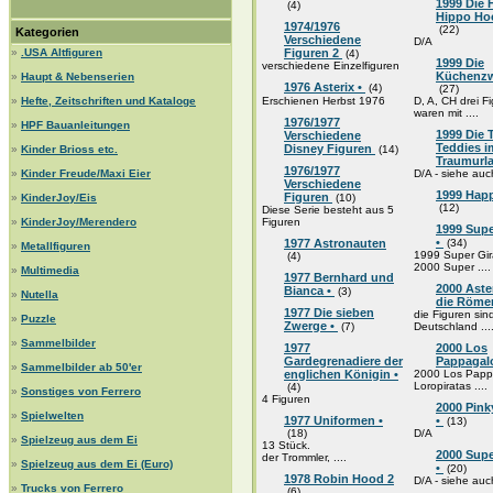
1999 Die
(4)
Hippo Hoc
1974/1976
(22)
Kategorien
Verschiedene
D/A
»
.USA Altfiguren
Figuren 2
(4)
1999 Die
verschiedene Einzelfiguren
Küchenzw
»
Haupt & Nebenserien
1976 Asterix •
(4)
(27)
»
Hefte, Zeitschriften und Kataloge
Erschienen Herbst 1976
D, A, CH drei F
waren mit ....
1976/1977
»
HPF Bauanleitungen
1999 Die 
Verschiedene
Teddies i
Disney Figuren
»
Kinder Brioss etc.
(14)
Traumurl
1976/1977
»
Kinder Freude/Maxi Eier
D/A - siehe auc
Verschiedene
1999 Happ
Figuren
»
KinderJoy/Eis
(10)
(12)
Diese Serie besteht aus 5
»
KinderJoy/Merendero
Figuren
1999 Supe
•
1977 Astronauten
(34)
»
Metallfiguren
1999 Super Gira
(4)
2000 Super ....
»
Multimedia
1977 Bernhard und
2000 Aste
Bianca •
(3)
»
Nutella
die Röme
1977 Die sieben
die Figuren sind
»
Puzzle
Zwerge •
(7)
Deutschland ...
»
Sammelbilder
1977
2000 Los
Gardegrenadiere der
Pappagal
»
Sammelbilder ab 50'er
englichen Königin •
2000 Los Pappa
Loropiratas ....
(4)
»
Sonstiges von Ferrero
4 Figuren
2000 Pink
»
Spielwelten
1977 Uniformen •
•
(13)
(18)
D/A
»
Spielzeug aus dem Ei
13 Stück.
2000 Sup
der Trommler, ....
»
Spielzeug aus dem Ei (Euro)
•
(20)
1978 Robin Hood 2
D/A - siehe auc
»
Trucks von Ferrero
(6)