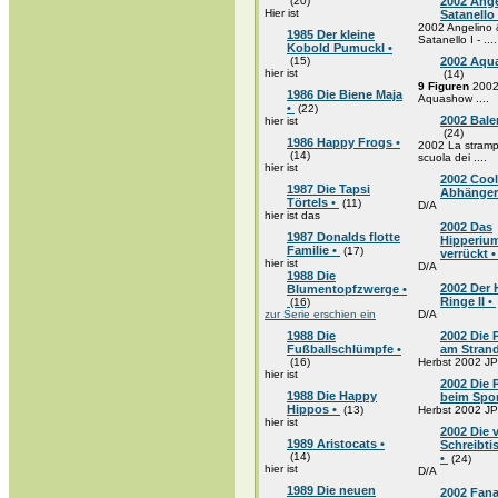
(20)
2002 Ange
Hier ist
Satanello
2002 Angelino 
1985 Der kleine
Satanello I - ....
Kobold Pumuckl •
(15)
2002 Aqu
hier ist
(14)
9 Figuren
200
1986 Die Biene Maja
Aquashow ....
•
(22)
2002 Balen
hier ist
(24)
1986 Happy Frogs •
2002 La stramp
(14)
scuola dei ....
hier ist
2002 Coo
1987 Die Tapsi
Abhänger
Törtels •
(11)
D/A
hier ist das
2002 Das
1987 Donalds flotte
Hipperium
Familie •
(17)
verrückt 
hier ist
D/A
1988 Die
2002 Der 
Blumentopfzwerge •
Ringe II •
(16)
zur Serie erschien ein
D/A
1988 Die
2002 Die 
Fußballschlümpfe •
am Stran
(16)
Herbst 2002 JP
hier ist
2002 Die 
1988 Die Happy
beim Spor
Hippos •
(13)
Herbst 2002 JP
hier ist
2002 Die 
1989 Aristocats •
Schreibt
(14)
•
(24)
hier ist
D/A
1989 Die neuen
2002 Fana