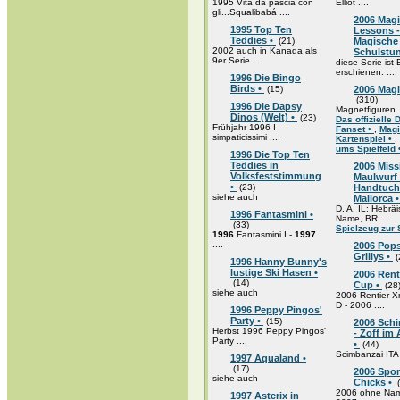
1995 Vita da pasciá con
Elliot ....
gli...Squalibabá ....
2006 Mag
1995 Top Ten
Lessons -
Teddies •
(21)
Magische
2002 auch in Kanada als
Schulstu
9er Serie ....
diese Serie ist 
erschienen. ....
1996 Die Bingo
Birds •
(15)
2006 Magi
(310)
1996 Die Dapsy
Magnetfiguren
Dinos (Welt) •
(23)
Das offizielle 
Frühjahr 1996 I
Fanset •
,
Magi
simpaticissimi ....
Kartenspiel •
,
ums Spielfeld 
1996 Die Top Ten
Teddies in
2006 Miss
Volksfeststimmung
Maulwurf 
•
(23)
Handtuchk
siehe auch
Mallorca 
D, A, IL: Hebrä
1996 Fantasmini •
Name, BR, ....
(33)
Spielzeug zur 
1996
Fantasmini I -
1997
....
2006 Pops
Grillys •
(
1996 Hanny Bunny's
lustige Ski Hasen •
2006 Rent
(14)
Cup •
(28
siehe auch
2006 Rentier 
D - 2006 ....
1996 Peppy Pingos'
Party •
(15)
2006 Sch
Herbst 1996 Peppy Pingos'
- Zoff im 
Party ....
•
(44)
Scimbanzai ITA
1997 Aqualand •
(17)
2006 Spor
siehe auch
Chicks •
(
2006 ohne Nam
1997 Asterix in