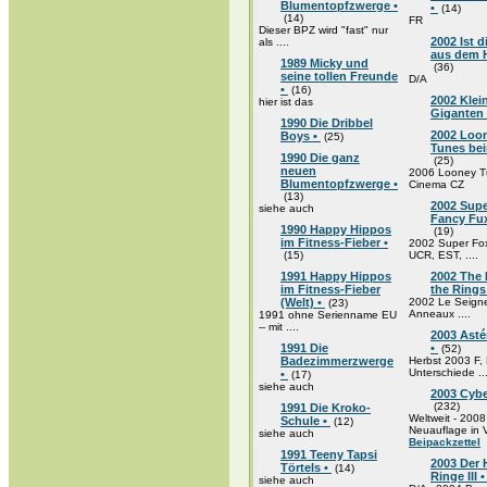
Blumentopfzwerge •
•
(14)
(14)
FR
Dieser BPZ wird "fast" nur
2002 Ist d
als ....
aus dem H
1989 Micky und
(36)
seine tollen Freunde
D/A
•
(16)
2002 Klei
hier ist das
Giganten
1990 Die Dribbel
2002 Loo
Boys •
(25)
Tunes bei
1990 Die ganz
(25)
neuen
2006 Looney T
Blumentopfzwerge •
Cinema CZ
(13)
2002 Supe
siehe auch
Fancy Fux
1990 Happy Hippos
(19)
im Fitness-Fieber •
2002 Super Fo
(15)
UCR, EST, ....
1991 Happy Hippos
2002 The 
im Fitness-Fieber
the Rings
(Welt) •
2002 Le Seign
(23)
Anneaux ....
1991 ohne Serienname EU
-- mit ....
2003 Astér
1991 Die
•
(52)
Badezimmerzwerge
Herbst 2003 F
Unterschiede ...
•
(17)
siehe auch
2003 Cybe
(232)
1991 Die Kroko-
Weltweit - 2008
Schule •
(12)
Neuauflage in
siehe auch
Beipackzettel
1991 Teeny Tapsi
2003 Der 
Törtels •
(14)
Ringe III 
siehe auch