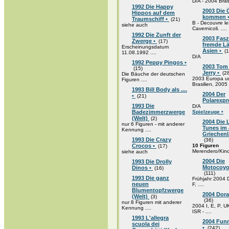
D/A - 2004 Bras
1992 Die Happy
2003 Die 
Hippos auf dem
kommen 
Traumschiff •
(21)
B - Decouvre le
siehe auch
Cavernicoli. ....
1992 Die Zunft der
2003 Fasz
Zwerge •
(17)
fremde L
Erscheinungsdatum
Asien •
(1
11.08.1992 ....
D/A
1992 Peppy Pingos •
2003 Tom
(15)
Jerry •
(28
Die Bäuche der deutschen
2003 Europa u
Figuren ....
Brasilien, 2005 .
1993 Bill Body als ....
2004 Der
•
(21)
Polarexpr
1993 Die
D/A
Badezimmerzwerge
Spielzeuge •
(Welt)
(2)
2004 Die
nur 6 Figuren - mit anderer
Tunes im 
Kennung ....
Griechenl
1993 Die Crazy
(36)
Crocos •
10 Figuren
(17)
Merendero/Kinde
siehe auch
2004 Die
1993 Die Drolly
Motocoyo
Dinos •
(16)
(111)
1993 Die ganz
Frühjahr 2004 D
neuen
F, ....
Blumentopfzwerge
2004 Dor
(Welt)
(3)
(36)
nur 8 Figuren mit anderer
2004 I, E, P, U
Kennung ....
ISR - ....
1993 L'allegra
2004 Funn
scuola dei
•
(242)