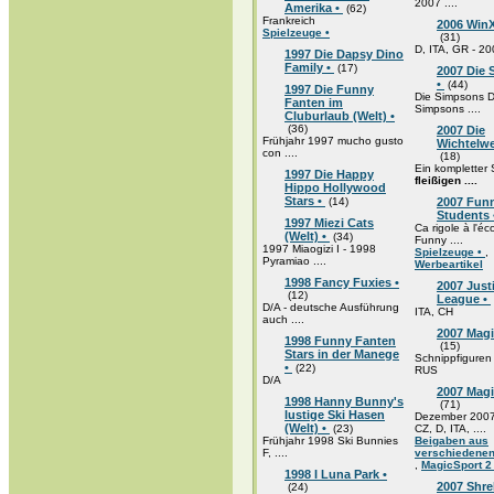
2007 ....
Amerika •
(62)
Frankreich
2006 WinX
Spielzeuge •
(31)
D, ITA, GR - 2
1997 Die Dapsy Dino
Family •
(17)
2007 Die
•
(44)
1997 Die Funny
Die Simpsons D
Fanten im
Simpsons ....
Cluburlaub (Welt) •
(36)
2007 Die
Frühjahr 1997 mucho gusto
Wichtelwe
con ....
(18)
Ein kompletter
1997 Die Happy
fleißigen ....
Hippo Hollywood
Stars •
(14)
2007 Fun
Students
1997 Miezi Cats
Ca rigole à l'éco
(Welt) •
(34)
Funny ....
1997 Miaogizi I - 1998
Spielzeuge •
,
Pyramiao ....
Werbeartikel
1998 Fancy Fuxies •
2007 Just
(12)
League •
D/A - deutsche Ausführung
ITA, CH
auch ....
2007 Mag
1998 Funny Fanten
(15)
Stars in der Manege
Schnippfiguren
•
(22)
RUS
D/A
2007 Magi
1998 Hanny Bunny's
(71)
lustige Ski Hasen
Dezember 2007
(Welt) •
(23)
CZ, D, ITA, ....
Frühjahr 1998 Ski Bunnies
Beigaben aus
F, ....
verschiedenen
,
MagicSport 2
1998 I Luna Park •
2007 Shre
(24)