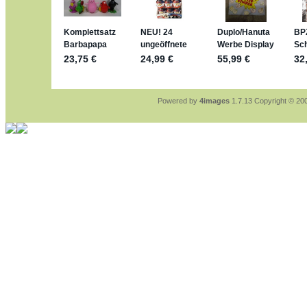
sammelspass.de/einladung/4B72F
jan-lukas:
geschrieben am: 28. 4. 202
stimmt, jetzt fällt es mir auch ein
*Bussi*
Bonsaipanther:
geschrieben am: 28. 4
So habe ich das in Erinnerung ... oder
Bonsaipanther:
geschrieben am: 28. 4
Nö, gabs nicht ... die 2020er EM ode
Ferrero hat die aber trotzdem rausgeb
Powered by
4images
1.7.13 Copyright © 2
jan-lukas:
geschrieben am: 28. 4. 202
WM Sticker habe ich komplett, komme
Gab es zur WM 2022 keine Teamstick
im Netz finde ich auch keine Info
jan-lukas:
geschrieben am: 26. 4. 202
Bin gerade begeistert, Figuren kann ma
klappt sehr gut mit dem Befehl - gera
versucht es einfach mal mit ChatGPT,
erstellen.
jan-lukas:
geschrieben am: 26. 4. 202
erledigt
Bonsaipanther:
geschrieben am: 26. 4
Ordner Metallfiguren - den Hinweis obe
jan-lukas:
geschrieben am: 25. 4. 202
So, Umzug beendet, hoffe es läuft jetz
Bitte achtet auf fehlende Bilder
Danke
Bonsaipanther:
geschrieben am: 20. 4
NUR ist gut - habe 6 Stück gekauft un