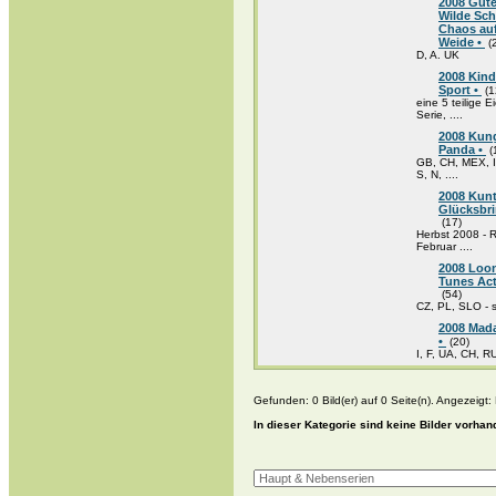
2008 Gute
Wilde Sch
Chaos auf
Weide •
(
D, A. UK
2008 Kind
Sport •
(1
eine 5 teilige 
Serie, ....
2008 Kun
Panda •
(
GB, CH, MEX, 
S, N, ....
2008 Kun
Glücksbri
(17)
Herbst 2008 - 
Februar ....
2008 Loo
Tunes Act
(54)
CZ, PL, SLO - 
2008 Mad
•
(20)
I, F, UA, CH, R
Gefunden: 0 Bild(er) auf 0 Seite(n). Angezeigt: B
In dieser Kategorie sind keine Bilder vorhan