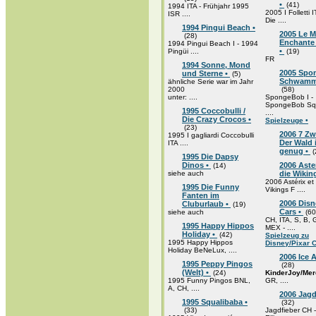
•
(41)
1994 ITA - Frühjahr 1995
2005 I Folletti 
ISR ....
Die ....
1994 Pingui Beach •
2005 Le 
(28)
Enchante 
1994 Pingui Beach I - 1994
•
Pingüi ....
(19)
FR
1994 Sonne, Mond
2005 Spo
und Sterne •
(5)
Schwamm
ähnliche Serie war im Jahr
2000
(58)
unter: ....
SpongeBob I -
SpongeBob Sq
1995 Coccobulli /
....
Die Crazy Crocos •
Spielzeuge •
(23)
2006 7 Zw
1995 I gagliardi Coccobulli
Der Wald i
ITA ....
genug •
(
1995 Die Dapsy
Dinos •
2006 Aste
(14)
siehe auch
die Wikin
2006 Astérix et 
1995 Die Funny
Vikings F ....
Fanten im
2006 Disn
Cluburlaub •
(19)
Cars •
siehe auch
(60
CH, ITA, S, B,
1995 Happy Hippos
MEX - ....
Holiday •
(42)
Spielzeug zu
1995 Happy Hippos
Disney/Pixar C
Holiday BeNeLux, ....
2006 Ice A
1995 Peppy Pingos
(28)
(Welt) •
(24)
KinderJoy/Mer
1995 Funny Pingos BNL,
GR, ....
A, CH, ....
2006 Jagd
1995 Squalibaba •
(32)
(33)
Jagdfieber CH 