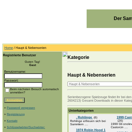
Der Sam
Home
/ Haupt & Nebenserien
Registrierte Benutzer
Kategorie
Guten Tag!
Gast
Benutzername:
Haupt & Nebenserien
Passwort:
Beim nächsten Besuch automatisch
anmelden?
Serienbezogene Spielzeuge findet ihr bei den 
2604213) Gesamt Downloads in dieser Kateg
»
Password vergessen
Unterkategorien
»
Registrierung
. Rohlinge
1999 Cast
(6)
»
Kontakt
(26)
Rohlinge erfreuen sich bei
1999 Gli onolev
Sammlern ....
»
Schlüsselwörter/Suchwörter:
Castorcin ....
1974 Robin Hood 1