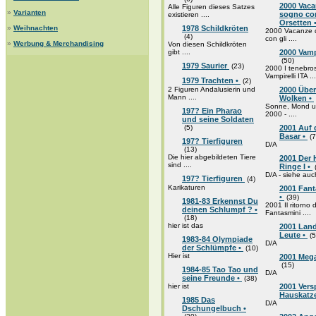
2000 Vaca
Alle Figuren dieses Satzes
»
Varianten
sogno con
existieren ....
Orsetten 
»
Weihnachten
1978 Schildkröten
2000 Vacanze 
(4)
con gli ....
»
Werbung & Merchandising
Von diesen Schildkröten
gibt ....
2000 Vampi
(50)
1979 Saurier
(23)
2000 I tenebros
Vampirelli ITA ...
1979 Trachten •
(2)
2 Figuren Andalusierin und
2000 Über
Mann ....
Wolken •
Sonne, Mond u
197? Ein Pharao
2000 - ....
und seine Soldaten
(5)
2001 Auf
Basar •
(7
197? Tierfiguren
D/A
(13)
Die hier abgebildeten Tiere
2001 Der 
sind ....
Ringe I •
D/A - siehe auc
197? Tierfiguren
(4)
Karikaturen
2001 Fant
•
(39)
1981-83 Erkennst Du
2001 Il ritorno 
deinen Schlumpf ? •
Fantasmini ....
(18)
hier ist das
2001 Lan
Leute •
(5
1983-84 Olympiade
D/A
der Schlümpfe •
(10)
Hier ist
2001 Meg
(15)
1984-85 Tao Tao und
D/A
seine Freunde •
(38)
hier ist
2001 Versp
Hauskatz
1985 Das
D/A
Dschungelbuch •