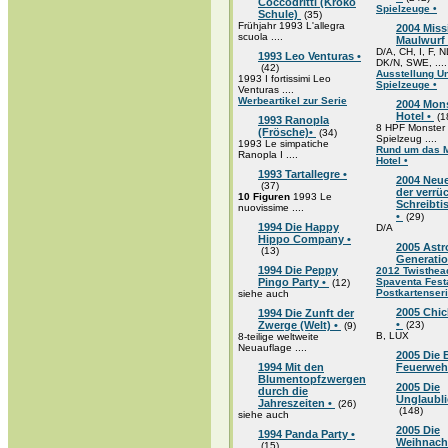
Coccodritti (Kroko
Spielzeuge •
Schule)
(35)
Frühjahr 1993 L'allegra
2004 Miss
scuola ....
Maulwurf
D/A, CH, I, F, N
1993 Leo Venturas •
DK/N, SWE, ....
(42)
Ausstellung U
1993 I fortissimi Leo
Spielzeuge •
Venturas ....
Werbeartikel zur Serie
2004 Mon
Hotel •
(1
1993 Ranopla
8 HPF Monster 
(Frösche)•
(34)
Spielzeug ....
1993 Le simpatiche
Rund um das 
Ranopla I ....
Hotel •
1993 Tartallegre •
2004 Neu
(37)
der verrü
10 Figuren
1993 Le
Schreibt
nuovissime ....
•
(29)
1994 Die Happy
D/A
Hippo Company •
2005 Astr
(13)
Generatio
1994 Die Peppy
2012 Twisthea
Pingo Party •
Spaventa Fes
(12)
Postkartenser
siehe auch
2005 Chic
1994 Die Zunft der
•
Zwerge (Welt) •
(23)
(9)
B, LUX
8-teilige weltweite
Neuauflage ....
2005 Die 
1994 Mit den
Feuerweh
Blumentopfzwergen
2005 Die
durch die
Unglaubli
Jahreszeiten •
(26)
(148)
siehe auch
2005 Die
1994 Panda Party •
Weihnach
(15)