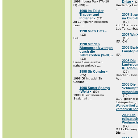
1998 I Luna Park ITA (10
Dritte •
(2
Figuren) ....
KinderJoy
Frü
....
1998 Im Tal der
Trapper und
2007 Str
Indianer •
im Club-U
(47)
Zu 10 Figuren existieren
(50)
zwei ....
2007 Os Turica
Los Turicambas 
1998 Miezi Cats •
2007 WinX
(12)
D/A
(13)
ITA, CH
1998 Mit den
2008 Barb
Blumentopfzwergen
Fairytopi
durch die
ITA
Jahreszeiten (Welt) •
(13)
2008 Die
Diese Serie erschien
kunterbu
nahezu weltweit ....
Kuschel-
1998 Sir Condor •
(22)
(25)
Häschen - kleine
1998 Gli intrepidi Sir
A, ....
Condor ....
2008 Die
1998 Super Spacys
Schlümpfe
(Welt) •
(50)
verschlum
1998 10 extraterrestri
(46)
Stralunati ....
D, A - gleicher
Ei-Verpackung, .
Werbeartikel 
verschiedenen
2008 Die
tollpatsc
Weihnacht
(17)
D / A - Ein komp
Die ....