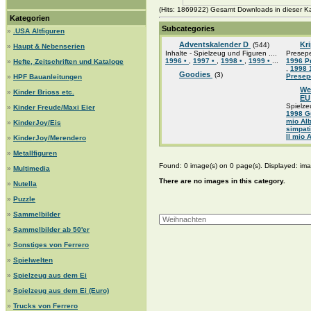
(Hits: 1869922) Gesamt Downloads in dieser Ka
Kategorien
Subcategories
»
.USA Altfiguren
Adventskalender D
Kr
(544)
»
Haupt & Nebenserien
Inhalte - Spielzeug und Figuren ....
Presepe 
1996 •
,
1997 •
,
1998 •
,
1999 •
...
1996 P
»
Hefte, Zeitschriften und Kataloge
,
1998 
Goodies
(3)
Presep
»
HPF Bauanleitungen
We
»
Kinder Brioss etc.
E
Spielze
»
Kinder Freude/Maxi Eier
1998 Gu
mio Alb
»
KinderJoy/Eis
simpati
Il mio 
»
KinderJoy/Merendero
»
Metallfiguren
Found: 0 image(s) on 0 page(s). Displayed: ima
»
Multimedia
There are no images in this category.
»
Nutella
»
Puzzle
»
Sammelbilder
»
Sammelbilder ab 50'er
»
Sonstiges von Ferrero
»
Spielwelten
»
Spielzeug aus dem Ei
»
Spielzeug aus dem Ei (Euro)
»
Trucks von Ferrero