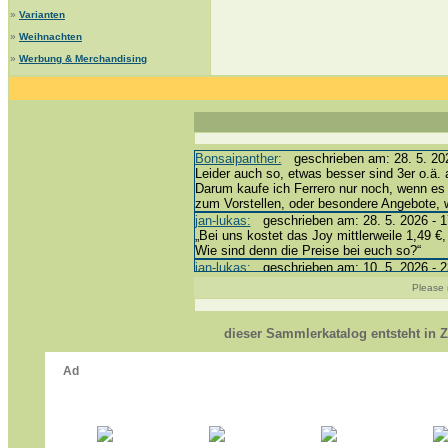
»
Varianten
»
Weihnachten
»
Werbung & Merchandising
Bonsaipanther:
geschrieben am: 28. 5. 202
Leider auch so, etwas besser sind 3er o.ä. 
Darum kaufe ich Ferrero nur noch, wenn es
zum Vorstellen, oder besondere Angebote,
jan-lukas:
geschrieben am: 28. 5. 2026 - 1
„Bei uns kostet das Joy mittlerweile 1,49 €,
Wie sind denn die Preise bei euch so?“
jan-lukas:
geschrieben am: 10. 5. 2026 - 2
erledigt *bussi*
Please 
Bonsaipanther:
geschrieben am: 10. 5. 202
@ Harald
https://www.ue-ei-portal-sammlerkatalog.de
dieser Sammlerkatalog entsteht in
Dein Enkel sollte zur Strafe die nächsten 
*bussi*
jan-lukas:
geschrieben am: 8. 5. 2026 - 12
Für die Figuren VC307, 310, 318 und 326 h
mein Enkel hat die leider weggeworfen *grrrr
jan-lukas:
geschrieben am: 29. 4. 2026 - 1
https://www.ferrero-