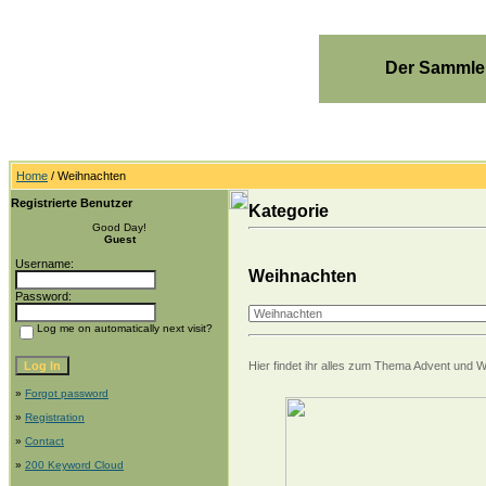
Der Sammler
Home
/ Weihnachten
Registrierte Benutzer
Kategorie
Good Day!
Guest
Username:
Weihnachten
Password:
Log me on automatically next visit?
Hier findet ihr alles zum Thema Advent und 
»
Forgot password
»
Registration
»
Contact
»
200 Keyword Cloud