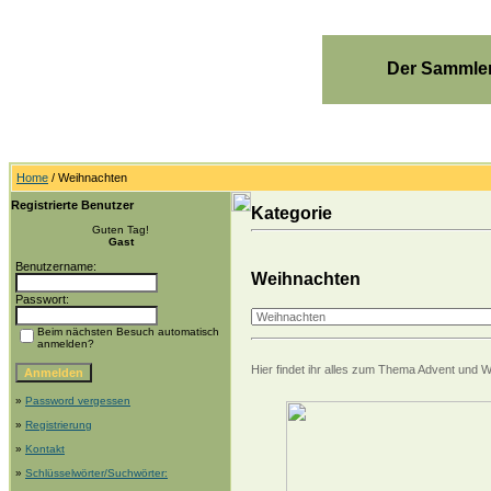
Der Sammler
Home
/ Weihnachten
Registrierte Benutzer
Kategorie
Guten Tag!
Gast
Benutzername:
Weihnachten
Passwort:
Beim nächsten Besuch automatisch
anmelden?
Hier findet ihr alles zum Thema Advent und 
»
Password vergessen
»
Registrierung
»
Kontakt
»
Schlüsselwörter/Suchwörter: