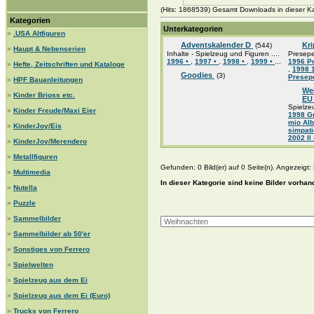
(Hits: 1868539) Gesamt Downloads in dieser Ka
Kategorien
Unterkategorien
»
.USA Altfiguren
Adventskalender D
Kr
(544)
»
Haupt & Nebenserien
Inhalte - Spielzeug und Figuren ....
Presepe 
1996 •
,
1997 •
,
1998 •
,
1999 •
...
1996 P
»
Hefte, Zeitschriften und Kataloge
,
1998 
Goodies
(3)
Presep
»
HPF Bauanleitungen
We
»
Kinder Brioss etc.
E
Spielze
»
Kinder Freude/Maxi Eier
1998 Gu
mio Alb
»
KinderJoy/Eis
simpati
2002 Il
»
KinderJoy/Merendero
»
Metallfiguren
Gefunden: 0 Bild(er) auf 0 Seite(n). Angezeigt: B
»
Multimedia
In dieser Kategorie sind keine Bilder vorhan
»
Nutella
»
Puzzle
»
Sammelbilder
»
Sammelbilder ab 50'er
»
Sonstiges von Ferrero
»
Spielwelten
»
Spielzeug aus dem Ei
»
Spielzeug aus dem Ei (Euro)
»
Trucks von Ferrero