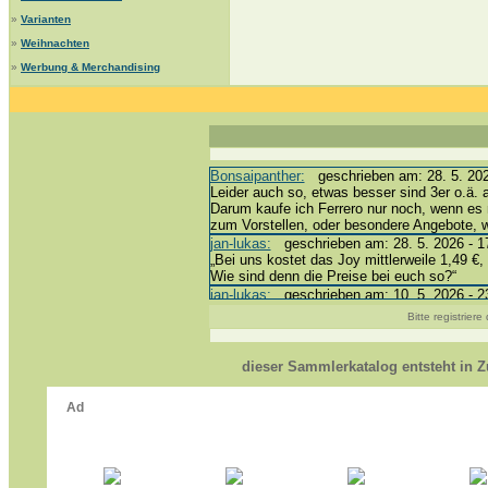
»
Varianten
»
Weihnachten
»
Werbung & Merchandising
Bonsaipanther:
geschrieben am: 28. 5. 202
Leider auch so, etwas besser sind 3er o.ä. 
Darum kaufe ich Ferrero nur noch, wenn es 
zum Vorstellen, oder besondere Angebote,
jan-lukas:
geschrieben am: 28. 5. 2026 - 1
„Bei uns kostet das Joy mittlerweile 1,49 €, 
Wie sind denn die Preise bei euch so?“
jan-lukas:
geschrieben am: 10. 5. 2026 - 2
erledigt *bussi*
Bitte registrier
Bonsaipanther:
geschrieben am: 10. 5. 202
@ Harald
https://www.ue-ei-portal-sammlerkatalog.de
dieser Sammlerkatalog entsteht in
Dein Enkel sollte zur Strafe die nächsten 
*bussi*
jan-lukas:
geschrieben am: 8. 5. 2026 - 12
Für die Figuren VC307, 310, 318 und 326 h
mein Enkel hat die leider weggeworfen *grrrr*
jan-lukas:
geschrieben am: 29. 4. 2026 - 1
https://www.ferrero-