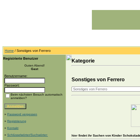
Home
/ Sonstiges von Ferrero
Registrierte Benutzer
Kategorie
Guten Abend!
Gast
Benutzername:
Sonstiges von Ferrero
Passwort:
Beim nächsten Besuch automatisch
anmelden?
»
Password vergessen
»
Registrierung
»
Kontakt
»
Schlüsselwörter/Suchwörter:
hier findet ihr Sachen von Kinder Schokolad