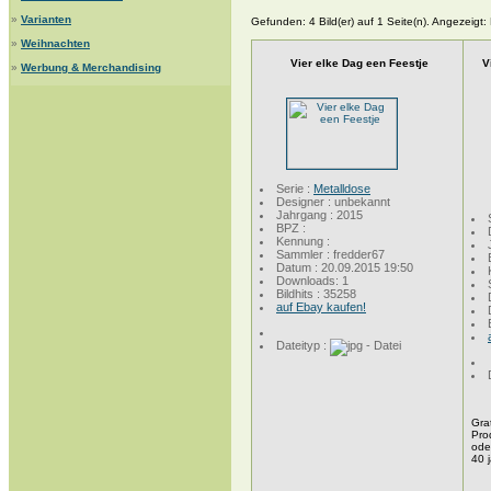
»
Varianten
Gefunden: 4 Bild(er) auf 1 Seite(n). Angezeigt: B
»
Weihnachten
Vier elke Dag een Feestje
V
»
Werbung & Merchandising
Serie :
Metalldose
Designer : unbekannt
Jahrgang : 2015
BPZ :
Kennung :
Sammler : fredder67
Datum : 20.09.2015 19:50
Downloads: 1
Bildhits : 35258
auf Ebay kaufen!
Dateityp :
Gra
Pro
oder
40 