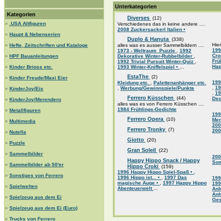
Unterkategorien
Kategorien
Diverses
(12)
»
.USA Altfiguren
Verschiedenes das in keine andere ....
2008 Zuckersackerl Italien •
»
Haupt & Nebenserien
Duplo & Hanuta
(338)
Hier
»
Hefte, Zeitschriften und Kataloge
alles was es ausser Sammelbildern ....
199
1973 - Weltraum_Puzzle
,
1992
Cr
»
HPF Bauanleitungen
Dekorative Winter-Rubbelbilder
,
Frü
1992 Trivial Pursuit Winter-Quiz
,
Hap
»
Kinder Brioss etc.
1993 Winter-Kniffelspiel •
...
EstaThe
(2)
»
Kinder Freude/Maxi Eier
199
Kleidung etc.
,
Palettenanhänger etc.
,
19
,
Werbung/Gewinnspiele/Punkte
»
KinderJoy/Eis
,
19
Ferrero Küsschen
(44)
Dsc
»
KinderJoy/Merendero
alles was es von Ferrero Küsschen ....
1984 Frühlings-Gedichte
»
Metallfiguren
199
Ferrero Opera
(10)
Mer
»
Multimedia
200
Ferrero Tronky
(7)
200
»
Nutella
Giotto
(20)
»
Puzzle
Gran Soleil
(22)
»
Sammelbilder
200
Happy Hippo Snack / Happy
So
»
Sammelbilder ab 50'er
Hippo Croki
(159)
1996 Happy Hippo Spiel-Spaß •
,
»
Sonstiges von Ferrero
1996 Hippo ist... •
,
1997 Das
199
magische Auge •
,
1997 Happy Hippo
199
»
Spielwelten
Abenteuerwelt
...
An
An
»
Spielzeug aus dem Ei
Ge
»
Spielzeug aus dem Ei (Euro)
»
Trucks von Ferrero