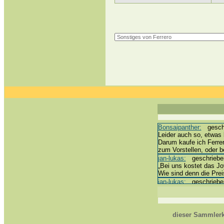
Bonsaipanther:
geschri
Leider auch so, etwas 
Darum kaufe ich Ferre
zum Vorstellen, oder 
jan-lukas:
geschrieben 
„Bei uns kostet das Joy
Wie sind denn die Prei
jan-lukas:
geschrieben 
erledigt *bussi*
Bonsaipanther:
geschri
@ Harald
https://www.ue-ei-por
dieser Sammlerk
Dein Enkel sollte zur 