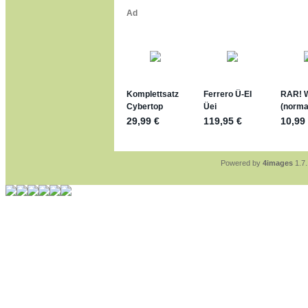
*bussi*
jan-lukas:
geschrieben 
Für die Figuren VC307
mein Enkel hat die leid
jan-lukas:
geschrieben 
https://www.ferrero-
sammelspass.de/ein
jan-lukas:
geschrieben 
stimmt, jetzt fällt es m
*Bussi*
Bonsaipanther:
geschri
So habe ich das in Eri
Bonsaipanther:
geschri
Nö, gabs nicht ... di
Ferrero hat die aber t
Powered by
4images
1.7.
jan-lukas:
geschrieben 
WM Sticker habe ich k
Gab es zur WM 2022 k
im Netz finde ich auch
jan-lukas:
geschrieben 
Bin gerade begeistert,
klappt sehr gut mit de
versucht es einfach m
erstellen.
jan-lukas:
geschrieben 
erledigt
Bonsaipanther:
geschri
Ordner Metallfiguren -
jan-lukas:
geschrieben 