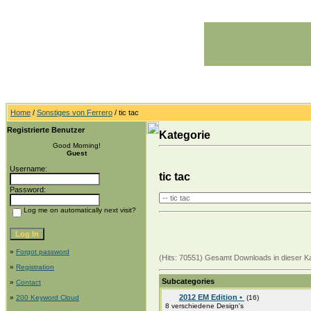
Home
/
Sonstiges von Ferrero
/ tic tac
Registrierte Benutzer
Kategorie
Good Morning!
Guest
Username:
tic tac
Password:
Log me on automatically next visit?
»
Forgot password
(Hits: 70551) Gesamt Downloads in dieser Ka
»
Registration
Subcategories
»
Contact
2012 EM Edition •
»
200 Keyword Cloud
(16)
8 verschiedene Design's