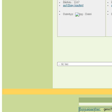
Bildhits : 1167
auf Ebay kaufen!
Dateityp :
Bonsaipanther:
geschri