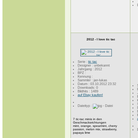
2012 - I love tic tac
Serie :
tic tac
Designer : unbekannt
Jahrgang : 2012
BPZ :
Kennung :
Sammler : jan-lukas
Datum : 03.10.2012 23:32
Downloads: 0
Bildhits : 1489
auf Ebay kaufen!
Dateityp :
7 tic-tac minis in den
Geschmacksrichtungen
mint, orange, spearmint, cherry
passion, melon mix, strawberry,
papaya lime