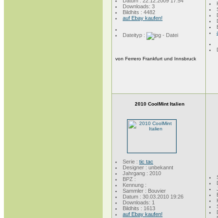
Datum : 22.12.2009 17:54
Downloads: 3
Bildhits : 4482
auf Ebay kaufen!
Dateityp :
von Ferrero Frankfurt und Innsbruck
2010 CoolMint Italien
Serie :
tic tac
Designer : unbekannt
Jahrgang : 2010
BPZ :
Kennung :
Sammler : Bouvier
Datum : 30.03.2010 19:26
Downloads: 1
Bildhits : 1613
auf Ebay kaufen!