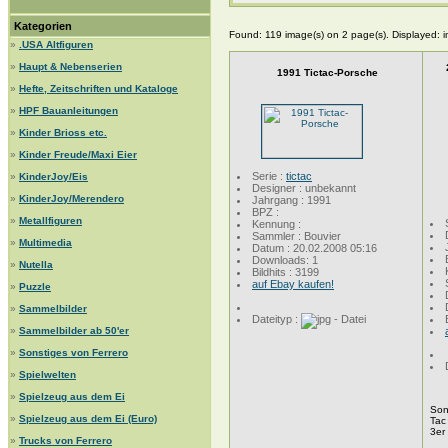
Kategorien
Found: 119 image(s) on 2 page(s). Displayed: 
»
.USA Altfiguren
»
Haupt & Nebenserien
1991 Tictac-Porsche
»
Hefte, Zeitschriften und Kataloge
»
HPF Bauanleitungen
»
Kinder Brioss etc.
»
Kinder Freude/Maxi Eier
Serie :
tictac
»
KinderJoy/Eis
Designer : unbekannt
»
KinderJoy/Merendero
Jahrgang : 1991
BPZ :
»
Metallfiguren
Kennung :
Sammler : Bouvier
»
Multimedia
Datum : 20.02.2008 05:16
Downloads: 1
»
Nutella
Bildhits : 3199
auf Ebay kaufen!
»
Puzzle
»
Sammelbilder
Dateityp :
»
Sammelbilder ab 50'er
»
Sonstiges von Ferrero
»
Spielwelten
»
Spielzeug aus dem Ei
Son
»
Spielzeug aus dem Ei (Euro)
Tac 
3er
»
Trucks von Ferrero