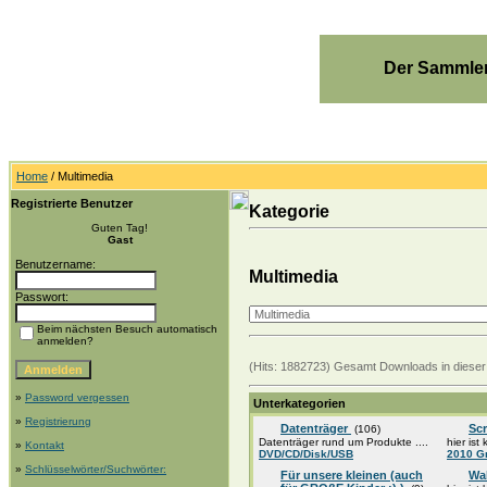
Der Sammler
Home
/ Multimedia
Registrierte Benutzer
Kategorie
Guten Tag!
Gast
Benutzername:
Multimedia
Passwort:
Beim nächsten Besuch automatisch
anmelden?
(Hits: 1882723) Gesamt Downloads in dieser
»
Password vergessen
Unterkategorien
»
Registrierung
Datenträger
Sc
(106)
Datenträger rund um Produkte ....
hier ist
»
Kontakt
DVD/CD/Disk/USB
2010 G
»
Schlüsselwörter/Suchwörter:
Für unsere kleinen (auch
Wa