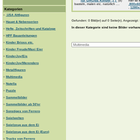
für GROßE Kinder ;) )
(9)
hier ist
basteln, malen etc. natürlich ....
.800x6
,
1280
Kategorien
»
.USA Altfiguren
Gefunden: 0 Bild(er) auf 0 Seite(n). Angezeigt: B
»
Haupt & Nebenserien
In dieser Kategorie sind keine Bilder vorhan
»
Hefte, Zeitschriften und Kataloge
»
HPF Bauanleitungen
»
Kinder Brioss etc.
»
Kinder Freude/Maxi Eier
»
KinderJoy/Eis
»
KinderJoy/Merendero
»
Metallfiguren
»
Multimedia
»
Nutella
»
Puzzle
»
Sammelbilder
»
Sammelbilder ab 50'er
»
Sonstiges von Ferrero
»
Spielwelten
»
Spielzeug aus dem Ei
»
Spielzeug aus dem Ei (Euro)
»
Trucks von Ferrero