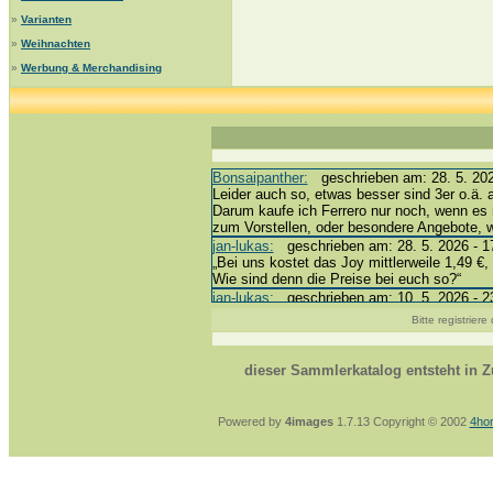
»
Varianten
»
Weihnachten
»
Werbung & Merchandising
Bonsaipanther:
geschrieben am: 28. 5. 202
Leider auch so, etwas besser sind 3er o.ä. 
Darum kaufe ich Ferrero nur noch, wenn es 
zum Vorstellen, oder besondere Angebote,
jan-lukas:
geschrieben am: 28. 5. 2026 - 1
„Bei uns kostet das Joy mittlerweile 1,49 €, 
Wie sind denn die Preise bei euch so?“
jan-lukas:
geschrieben am: 10. 5. 2026 - 2
erledigt *bussi*
Bitte registrier
Bonsaipanther:
geschrieben am: 10. 5. 202
@ Harald
https://www.ue-ei-portal-sammlerkatalog.de
dieser Sammlerkatalog entsteht in
Dein Enkel sollte zur Strafe die nächsten 
*bussi*
jan-lukas:
geschrieben am: 8. 5. 2026 - 12
Powered by
4images
1.7.13 Copyright © 2002
4ho
Für die Figuren VC307, 310, 318 und 326 h
mein Enkel hat die leider weggeworfen *grrrr*
jan-lukas:
geschrieben am: 29. 4. 2026 - 1
https://www.ferrero-