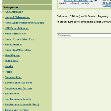
für GROßE Kinder ;) )
(9)
hier ist
basteln, malen etc. natürlich ....
.800x6
,
1280
Kategorien
»
.USA Altfiguren
Gefunden: 0 Bild(er) auf 0 Seite(n). Angezeigt: B
»
Haupt & Nebenserien
In dieser Kategorie sind keine Bilder vorhan
»
Hefte, Zeitschriften und Kataloge
»
HPF Bauanleitungen
»
Kinder Brioss etc.
»
Kinder Freude/Maxi Eier
»
KinderJoy/Eis
»
KinderJoy/Merendero
»
Metallfiguren
»
Multimedia
»
Nutella
»
Puzzle
»
Sammelbilder
»
Sammelbilder ab 50'er
»
Sonstiges von Ferrero
»
Spielwelten
»
Spielzeug aus dem Ei
»
Spielzeug aus dem Ei (Euro)
»
Trucks von Ferrero