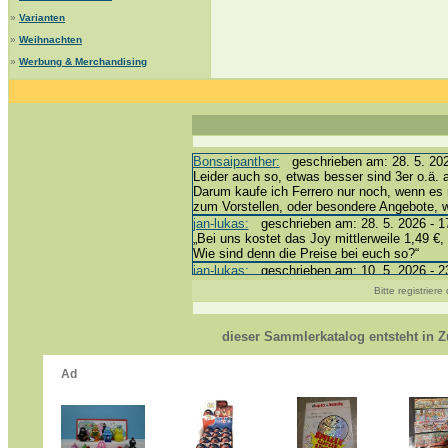
»
Varianten
»
Weihnachten
»
Werbung & Merchandising
Bonsaipanther:
geschrieben am: 28. 5. 202
Leider auch so, etwas besser sind 3er o.ä. 
Darum kaufe ich Ferrero nur noch, wenn es 
zum Vorstellen, oder besondere Angebote,
jan-lukas:
geschrieben am: 28. 5. 2026 - 1
„Bei uns kostet das Joy mittlerweile 1,49 €, 
Wie sind denn die Preise bei euch so?“
jan-lukas:
geschrieben am: 10. 5. 2026 - 2
erledigt *bussi*
Bitte registrier
Bonsaipanther:
geschrieben am: 10. 5. 202
@ Harald
https://www.ue-ei-portal-sammlerkatalog.de
dieser Sammlerkatalog entsteht in
Dein Enkel sollte zur Strafe die nächsten 
*bussi*
jan-lukas:
geschrieben am: 8. 5. 2026 - 12
Für die Figuren VC307, 310, 318 und 326 h
mein Enkel hat die leider weggeworfen *grrrr*
jan-lukas:
geschrieben am: 29. 4. 2026 - 1
https://www.ferrero-