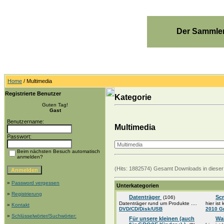
Der Sammler
Home
/ Multimedia
Registrierte Benutzer
Kategorie
Guten Tag!
Gast
Benutzername:
Multimedia
Passwort:
Beim nächsten Besuch automatisch
anmelden?
(Hits: 1882574) Gesamt Downloads in dieser
»
Password vergessen
Unterkategorien
»
Registrierung
Datenträger
Sc
(106)
Datenträger rund um Produkte ....
hier ist
»
Kontakt
DVD/CD/Disk/USB
2010 G
»
Schlüsselwörter/Suchwörter:
Für unsere kleinen (auch
Wa