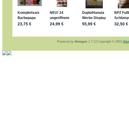
sammelspass.de/einladung/4B72FED814
jan-lukas:
geschrieben am: 28. 4. 2026 - 2
stimmt, jetzt fällt es mir auch ein
*Bussi*
Bonsaipanther:
geschrieben am: 28. 4. 202
So habe ich das in Erinnerung ... oder?
Bonsaipanther:
geschrieben am: 28. 4. 202
Nö, gabs nicht ... die 2020er EM oder WM w
Ferrero hat die aber trotzdem rausgebracht 
Powered by
4images
1.7.13 Copyright © 2002
4ho
jan-lukas:
geschrieben am: 28. 4. 2026 - 1
WM Sticker habe ich komplett, kommen die
Gab es zur WM 2022 keine Teamsticker ??
im Netz finde ich auch keine Info
jan-lukas:
geschrieben am: 26. 4. 2026 - 1
Bin gerade begeistert, Figuren kann man seh
klappt sehr gut mit dem Befehl - gerade ste
versucht es einfach mal mit ChatGPT, man k
erstellen.
jan-lukas:
geschrieben am: 26. 4. 2026 - 1
erledigt
Bonsaipanther:
geschrieben am: 26. 4. 202
Ordner Metallfiguren - den Hinweis oben bitt
jan-lukas:
geschrieben am: 25. 4. 2026 - 2
So, Umzug beendet, hoffe es läuft jetzt bes
Bitte achtet auf fehlende Bilder
Danke
Bonsaipanther:
geschrieben am: 20. 4. 202
NUR ist gut - habe 6 Stück gekauft und davo
Gibt jetzt auch die 3er-Handtaschen - sind m