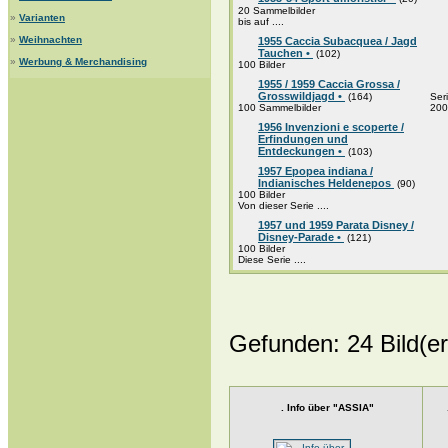
20 Sammelbilder
»
Varianten
bis auf ....
»
Weihnachten
1955 Caccia Subacquea / Jagd
Tauchen •
(102)
»
Werbung & Merchandising
100 Bilder
1955 / 1959 Caccia Grossa /
Grosswildjagd •
(164)
Ser
100 Sammelbilder
200 
1956 Invenzioni e scoperte /
Erfindungen und
Entdeckungen •
(103)
1957 Epopea indiana /
Indianisches Heldenepos
(90)
100 Bilder
Von dieser Serie ....
1957 und 1959 Parata Disney /
Disney-Parade •
(121)
100 Bilder
Diese Serie ....
Gefunden: 24 Bild(er)
. Info über "ASSIA"