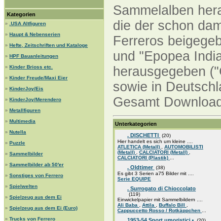
Sammelalben herau
Kategorien
die der schon dam
»
.USA Altfiguren
»
Haupt & Nebenserien
Ferreros beigegeb
»
Hefte, Zeitschriften und Kataloge
und "Epopea India
»
HPF Bauanleitungen
»
Kinder Brioss etc.
herausgegeben ("G
»
Kinder Freude/Maxi Eier
sowie in Deutschl
»
KinderJoy/Eis
Gesamt Downloads
»
KinderJoy/Merendero
»
Metallfiguren
»
Multimedia
Unterkategorien
»
Nutella
. DISCHETTI
(20)
Hier handelt es sich um kleine ....
»
Puzzle
ATLETICA (Metall)
,
AUTOMOBILISTI
(Metall)
,
CALCIATORI (Metall)
,
»
Sammelbilder
CALCIATORI (Plastik)
...
»
Sammelbilder ab 50'er
. Oldtimer
(38)
Es gibt 3 Serien a75 Bilder mit ....
»
Sonstiges von Ferrero
Serie EQUIPE
»
Spielwelten
. Surrogato di Chioccolato
(119)
»
Spielzeug aus dem Ei
Einwickelpapier mit Sammelbildern ....
Ali Baba
,
Attila
,
Buffalo Bill
,
»
Spielzeug aus dem Ei (Euro)
Cappuccetto Rosso / Rotkäppchen
...
»
Trucks von Ferrero
1953-54 Sport umoristici •
(20)