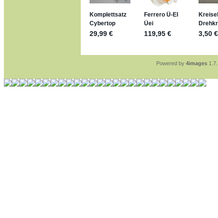
jan-lukas:
geschrieben 
stimmt, jetzt fällt es m
*Bussi*
Bonsaipanther:
geschri
So habe ich das in Eri
Bonsaipanther:
geschri
Nö, gabs nicht ... di
Ferrero hat die aber t
Powered by
4images
1.7.
jan-lukas:
geschrieben 
WM Sticker habe ich k
Gab es zur WM 2022 k
im Netz finde ich auch
jan-lukas:
geschrieben 
Bin gerade begeistert,
klappt sehr gut mit de
versucht es einfach m
erstellen.
jan-lukas:
geschrieben 
erledigt
Bonsaipanther:
geschri
Ordner Metallfiguren -
jan-lukas:
geschrieben 
So, Umzug beendet, hof
Bitte achtet auf fehlen
Danke
Bonsaipanther:
geschri
NUR ist gut - habe 6 S
Gibt jetzt auch die 3er