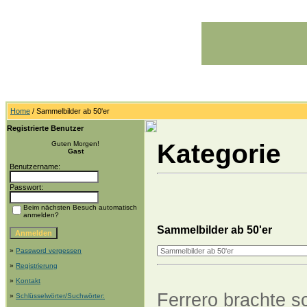
Home
/ Sammelbilder ab 50'er
Registrierte Benutzer
Kategorie
Guten Morgen!
Gast
Benutzername:
Passwort:
Beim nächsten Besuch automatisch
anmelden?
Sammelbilder ab 50'er
»
Password vergessen
»
Registrierung
»
Kontakt
Ferrero brachte s
»
Schlüsselwörter/Suchwörter: