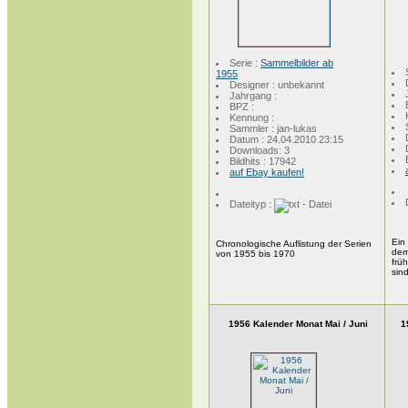
Serie :
Sammelbilder ab
1955
Designer : unbekannt
Jahrgang :
BPZ :
Kennung :
Sammler : jan-lukas
Datum : 24.04.2010 23:15
Downloads: 3
Bildhits : 17942
auf Ebay kaufen!
Dateityp :
Ein
Chronologische Auflistung der Serien
dem
von 1955 bis 1970
frü
si
1956 Kalender Monat Mai / Juni
1