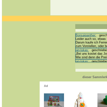
Bonsaipanther:
geschri
Leider auch so, etwas 
Darum kaufe ich Ferre
zum Vorstellen, oder 
jan-lukas:
geschrieben 
„Bei uns kostet das Joy
Wie sind denn die Prei
jan-lukas:
geschrieben 
erledigt *bussi*
Bonsaipanther:
geschri
@ Harald
https://www.ue-ei-por
dieser Sammlerk
Dein Enkel sollte zur 
*bussi*
jan-lukas:
geschrieben 
Für die Figuren VC307
mein Enkel hat die leid
jan-lukas:
geschrieben 
https://www.ferrero-
sammelspass.de/ein