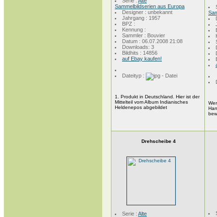
Serie :
Alte
Sammelbildserien aus Europa
Designer : unbekannt
Sam
Jahrgang : 1957
BPZ :
Kennung :
Sammler : Bouvier
Datum : 06.07.2008 21:08
Downloads: 3
Bildhits : 14856
auf Ebay kaufen!
Dateityp :
1. Produkt in Deutschland. Hier ist der
Mittelteil vom Album Indianisches
Wer
Heldenepos abgebildet
Han
bew
Drehscheibe 4
Serie :
Alte