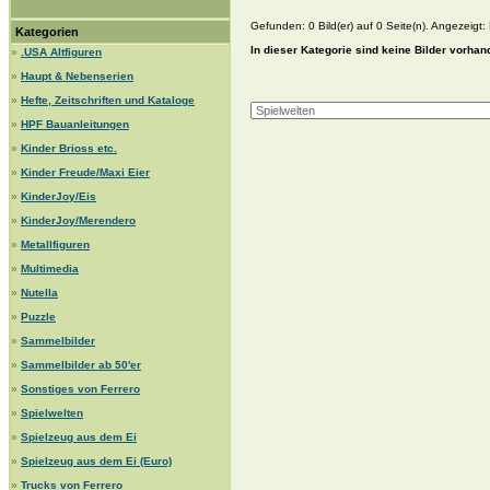
Gefunden: 0 Bild(er) auf 0 Seite(n). Angezeigt: B
Kategorien
In dieser Kategorie sind keine Bilder vorhan
»
.USA Altfiguren
»
Haupt & Nebenserien
»
Hefte, Zeitschriften und Kataloge
»
HPF Bauanleitungen
»
Kinder Brioss etc.
»
Kinder Freude/Maxi Eier
»
KinderJoy/Eis
»
KinderJoy/Merendero
»
Metallfiguren
»
Multimedia
»
Nutella
»
Puzzle
»
Sammelbilder
»
Sammelbilder ab 50'er
»
Sonstiges von Ferrero
»
Spielwelten
»
Spielzeug aus dem Ei
»
Spielzeug aus dem Ei (Euro)
»
Trucks von Ferrero