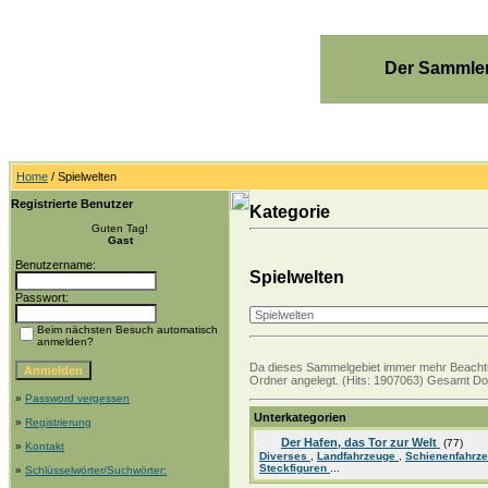
Der Sammler
Home
/ Spielwelten
Registrierte Benutzer
Kategorie
Guten Tag!
Gast
Benutzername:
Spielwelten
Passwort:
Beim nächsten Besuch automatisch
anmelden?
Da dieses Sammelgebiet immer mehr Beachtun
Ordner angelegt. (Hits: 1907063) Gesamt Dow
»
Password vergessen
Unterkategorien
»
Registrierung
Der Hafen, das Tor zur Welt
(77)
»
Kontakt
Diverses
,
Landfahrzeuge
,
Schienenfahrz
Steckfiguren
...
»
Schlüsselwörter/Suchwörter: