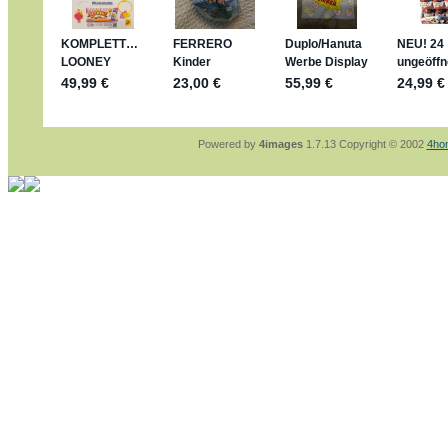
sammelspass.de/einladung/4B72FED814
jan-lukas:
geschrieben am: 28. 4. 2026 - 2
stimmt, jetzt fällt es mir auch ein
*Bussi*
Bonsaipanther:
geschrieben am: 28. 4. 202
So habe ich das in Erinnerung ... oder?
Bonsaipanther:
geschrieben am: 28. 4. 202
Nö, gabs nicht ... die 2020er EM oder WM w
Ferrero hat die aber trotzdem rausgebracht 
Powered by
4images
1.7.13 Copyright © 2002
4ho
jan-lukas:
geschrieben am: 28. 4. 2026 - 1
WM Sticker habe ich komplett, kommen die
Gab es zur WM 2022 keine Teamsticker ??
im Netz finde ich auch keine Info
jan-lukas:
geschrieben am: 26. 4. 2026 - 1
Bin gerade begeistert, Figuren kann man seh
klappt sehr gut mit dem Befehl - gerade ste
versucht es einfach mal mit ChatGPT, man k
erstellen.
jan-lukas:
geschrieben am: 26. 4. 2026 - 1
erledigt
Bonsaipanther:
geschrieben am: 26. 4. 202
Ordner Metallfiguren - den Hinweis oben bitt
jan-lukas:
geschrieben am: 25. 4. 2026 - 2
So, Umzug beendet, hoffe es läuft jetzt bes
Bitte achtet auf fehlende Bilder
Danke
Bonsaipanther:
geschrieben am: 20. 4. 202
NUR ist gut - habe 6 Stück gekauft und davo
Gibt jetzt auch die 3er-Handtaschen - sind m