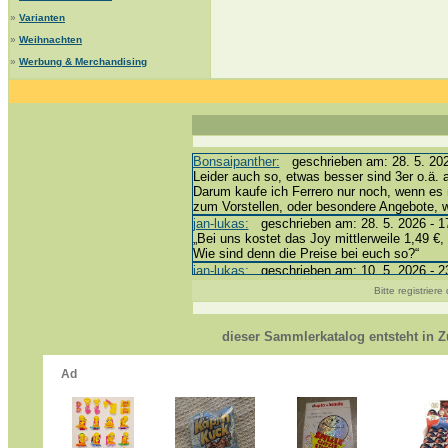
»
Varianten
»
Weihnachten
»
Werbung & Merchandising
Bonsaipanther:
geschrieben am: 28. 5. 202
Leider auch so, etwas besser sind 3er o.ä. 
Darum kaufe ich Ferrero nur noch, wenn es 
zum Vorstellen, oder besondere Angebote,
jan-lukas:
geschrieben am: 28. 5. 2026 - 1
„Bei uns kostet das Joy mittlerweile 1,49 €, 
Wie sind denn die Preise bei euch so?“
jan-lukas:
geschrieben am: 10. 5. 2026 - 2
erledigt *bussi*
Bitte registrier
Bonsaipanther:
geschrieben am: 10. 5. 202
@ Harald
https://www.ue-ei-portal-sammlerkatalog.de
dieser Sammlerkatalog entsteht in
Dein Enkel sollte zur Strafe die nächsten 
*bussi*
jan-lukas:
geschrieben am: 8. 5. 2026 - 12
Für die Figuren VC307, 310, 318 und 326 h
mein Enkel hat die leider weggeworfen *grrrr*
jan-lukas:
geschrieben am: 29. 4. 2026 - 1
https://www.ferrero-