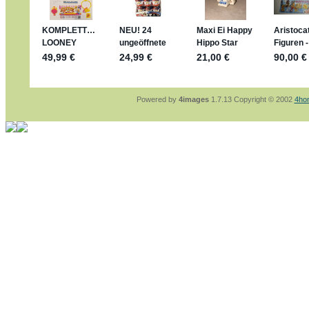
sammelspass.de/einladung/4B72FED814
jan-lukas:
geschrieben am: 28. 4. 2026 - 2
stimmt, jetzt fällt es mir auch ein
*Bussi*
Bonsaipanther:
geschrieben am: 28. 4. 202
So habe ich das in Erinnerung ... oder?
Bonsaipanther:
geschrieben am: 28. 4. 202
Nö, gabs nicht ... die 2020er EM oder WM w
Ferrero hat die aber trotzdem rausgebracht 
Powered by
4images
1.7.13 Copyright © 2002
4ho
jan-lukas:
geschrieben am: 28. 4. 2026 - 1
WM Sticker habe ich komplett, kommen die
Gab es zur WM 2022 keine Teamsticker ??
im Netz finde ich auch keine Info
jan-lukas:
geschrieben am: 26. 4. 2026 - 1
Bin gerade begeistert, Figuren kann man seh
klappt sehr gut mit dem Befehl - gerade ste
versucht es einfach mal mit ChatGPT, man k
erstellen.
jan-lukas:
geschrieben am: 26. 4. 2026 - 1
erledigt
Bonsaipanther:
geschrieben am: 26. 4. 202
Ordner Metallfiguren - den Hinweis oben bitt
jan-lukas:
geschrieben am: 25. 4. 2026 - 2
So, Umzug beendet, hoffe es läuft jetzt bes
Bitte achtet auf fehlende Bilder
Danke
Bonsaipanther:
geschrieben am: 20. 4. 202
NUR ist gut - habe 6 Stück gekauft und davo
Gibt jetzt auch die 3er-Handtaschen - sind m