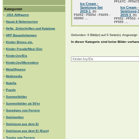
FF147C - FF547D 
Ice Cream -
Spielzeug-Set
Ice Cream -
Kategorien
2019-1
Spielzeug-
(0)
»
.USA Altfiguren
FS052 - FS054 - FS055 -
2019-3
(5)
SD082 ....
FF552 - FF553 - 
»
Haupt & Nebenserien
FF555 ....
»
Hefte, Zeitschriften und Kataloge
Gefunden: 0 Bild(er) auf 0 Seite(n). Angezeigt: B
»
HPF Bauanleitungen
In dieser Kategorie sind keine Bilder vorhan
»
Kinder Brioss etc.
»
Kinder Freude/Maxi Eier
»
KinderJoy/Eis
»
KinderJoy/Merendero
»
Metallfiguren
»
Multimedia
»
Nutella
»
Puzzle
»
Sammelbilder
»
Sammelbilder ab 50'er
»
Sonstiges von Ferrero
»
Spielwelten
»
Spielzeug aus dem Ei
»
Spielzeug aus dem Ei (Euro)
»
Trucks von Ferrero