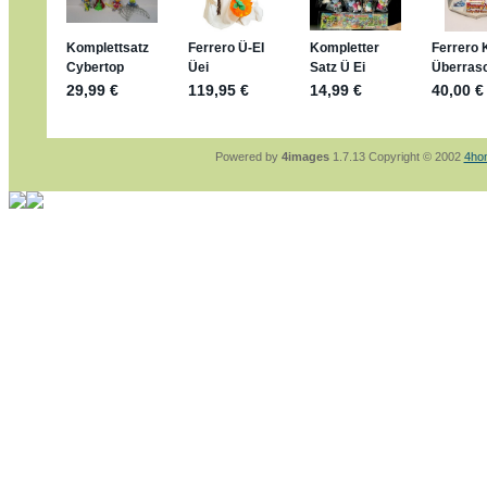
sammelspass.de/einladung/4B72FED814
jan-lukas:
geschrieben am: 28. 4. 2026 - 2
stimmt, jetzt fällt es mir auch ein
*Bussi*
Bonsaipanther:
geschrieben am: 28. 4. 202
So habe ich das in Erinnerung ... oder?
Bonsaipanther:
geschrieben am: 28. 4. 202
Nö, gabs nicht ... die 2020er EM oder WM w
Ferrero hat die aber trotzdem rausgebracht 
Powered by
4images
1.7.13 Copyright © 2002
4ho
jan-lukas:
geschrieben am: 28. 4. 2026 - 1
WM Sticker habe ich komplett, kommen die
Gab es zur WM 2022 keine Teamsticker ??
im Netz finde ich auch keine Info
jan-lukas:
geschrieben am: 26. 4. 2026 - 1
Bin gerade begeistert, Figuren kann man seh
klappt sehr gut mit dem Befehl - gerade ste
versucht es einfach mal mit ChatGPT, man k
erstellen.
jan-lukas:
geschrieben am: 26. 4. 2026 - 1
erledigt
Bonsaipanther:
geschrieben am: 26. 4. 202
Ordner Metallfiguren - den Hinweis oben bitt
jan-lukas:
geschrieben am: 25. 4. 2026 - 2
So, Umzug beendet, hoffe es läuft jetzt bes
Bitte achtet auf fehlende Bilder
Danke
Bonsaipanther:
geschrieben am: 20. 4. 202
NUR ist gut - habe 6 Stück gekauft und davo
Gibt jetzt auch die 3er-Handtaschen - sind m