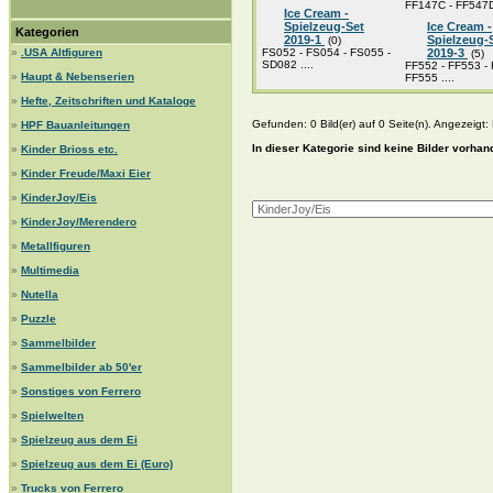
FF147C - FF547D 
Ice Cream -
Spielzeug-Set
Ice Cream -
Kategorien
2019-1
Spielzeug-
(0)
»
.USA Altfiguren
FS052 - FS054 - FS055 -
2019-3
(5)
SD082 ....
FF552 - FF553 - 
»
Haupt & Nebenserien
FF555 ....
»
Hefte, Zeitschriften und Kataloge
Gefunden: 0 Bild(er) auf 0 Seite(n). Angezeigt: B
»
HPF Bauanleitungen
In dieser Kategorie sind keine Bilder vorhan
»
Kinder Brioss etc.
»
Kinder Freude/Maxi Eier
»
KinderJoy/Eis
»
KinderJoy/Merendero
»
Metallfiguren
»
Multimedia
»
Nutella
»
Puzzle
»
Sammelbilder
»
Sammelbilder ab 50'er
»
Sonstiges von Ferrero
»
Spielwelten
»
Spielzeug aus dem Ei
»
Spielzeug aus dem Ei (Euro)
»
Trucks von Ferrero