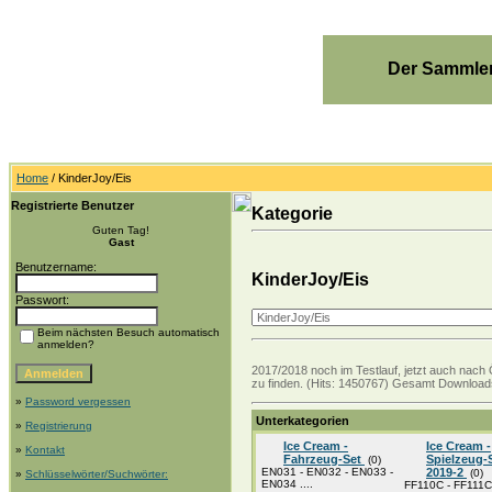
Der Sammler
Home
/ KinderJoy/Eis
Registrierte Benutzer
Kategorie
Guten Tag!
Gast
Benutzername:
KinderJoy/Eis
Passwort:
Beim nächsten Besuch automatisch
anmelden?
2017/2018 noch im Testlauf, jetzt auch nach 
zu finden. (Hits: 1450767) Gesamt Downloads
»
Password vergessen
Unterkategorien
»
Registrierung
Ice Cream -
Ice Cream -
»
Kontakt
Fahrzeug-Set
Spielzeug-
(0)
EN031 - EN032 - EN033 -
2019-2
(0)
»
Schlüsselwörter/Suchwörter:
EN034 ....
FF110C - FF111C