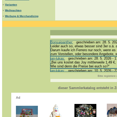
»
Varianten
»
Weihnachten
»
Werbung & Merchandising
Bonsaipanther:
geschrieben am: 28. 5. 202
Leider auch so, etwas besser sind 3er o.ä. 
Darum kaufe ich Ferrero nur noch, wenn es 
zum Vorstellen, oder besondere Angebote,
jan-lukas:
geschrieben am: 28. 5. 2026 - 1
„Bei uns kostet das Joy mittlerweile 1,49 €, 
Wie sind denn die Preise bei euch so?“
jan-lukas:
geschrieben am: 10. 5. 2026 - 2
erledigt *bussi*
Bitte registrier
Bonsaipanther:
geschrieben am: 10. 5. 202
@ Harald
https://www.ue-ei-portal-sammlerkatalog.de
dieser Sammlerkatalog entsteht in
Dein Enkel sollte zur Strafe die nächsten 
*bussi*
jan-lukas:
geschrieben am: 8. 5. 2026 - 12
Für die Figuren VC307, 310, 318 und 326 h
mein Enkel hat die leider weggeworfen *grrrr*
jan-lukas:
geschrieben am: 29. 4. 2026 - 1
https://www.ferrero-