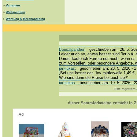
»
Varianten
»
Weihnachten
»
Werbung & Merchandising
Bonsaipanther:
geschrieben am: 28. 5. 202
Leider auch so, etwas besser sind 3er o.ä. 
Darum kaufe ich Ferrero nur noch, wenn es 
zum Vorstellen, oder besondere Angebote,
jan-lukas:
geschrieben am: 28. 5. 2026 - 1
„Bei uns kostet das Joy mittlerweile 1,49 €, 
Wie sind denn die Preise bei euch so?“
jan-lukas:
geschrieben am: 10. 5. 2026 - 2
erledigt *bussi*
Bitte registrier
Bonsaipanther:
geschrieben am: 10. 5. 202
@ Harald
https://www.ue-ei-portal-sammlerkatalog.de
dieser Sammlerkatalog entsteht in
Dein Enkel sollte zur Strafe die nächsten 
*bussi*
jan-lukas:
geschrieben am: 8. 5. 2026 - 12
Für die Figuren VC307, 310, 318 und 326 h
mein Enkel hat die leider weggeworfen *grrrr*
jan-lukas:
geschrieben am: 29. 4. 2026 - 1
https://www.ferrero-