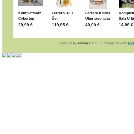
sammelspass.de/einladung/4B72FED814
jan-lukas:
geschrieben am: 28. 4. 2026 - 2
stimmt, jetzt fällt es mir auch ein
*Bussi*
Bonsaipanther:
geschrieben am: 28. 4. 202
So habe ich das in Erinnerung ... oder?
Bonsaipanther:
geschrieben am: 28. 4. 202
Nö, gabs nicht ... die 2020er EM oder WM w
Ferrero hat die aber trotzdem rausgebracht 
Powered by
4images
1.7.13 Copyright © 2002
4ho
jan-lukas:
geschrieben am: 28. 4. 2026 - 1
WM Sticker habe ich komplett, kommen die
Gab es zur WM 2022 keine Teamsticker ??
im Netz finde ich auch keine Info
jan-lukas:
geschrieben am: 26. 4. 2026 - 1
Bin gerade begeistert, Figuren kann man seh
klappt sehr gut mit dem Befehl - gerade ste
versucht es einfach mal mit ChatGPT, man k
erstellen.
jan-lukas:
geschrieben am: 26. 4. 2026 - 1
erledigt
Bonsaipanther:
geschrieben am: 26. 4. 202
Ordner Metallfiguren - den Hinweis oben bitt
jan-lukas:
geschrieben am: 25. 4. 2026 - 2
So, Umzug beendet, hoffe es läuft jetzt bes
Bitte achtet auf fehlende Bilder
Danke
Bonsaipanther:
geschrieben am: 20. 4. 202
NUR ist gut - habe 6 Stück gekauft und davo
Gibt jetzt auch die 3er-Handtaschen - sind m