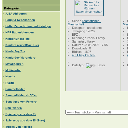
Kategorien
»
.USA Altfiguren
»
Haupt & Nebenserien
Serie :
Teamsticker -
Mannschaft
Man
»
Hefte, Zeitschriften und Kataloge
Designer : unbekannt
Jahrgang : 2026
»
HPF Bauanleitungen
BPZ :
Kennung : Panini Family
»
Kinder Brioss etc.
Sammler : Harry
Datum : 23.05.2026 17:05
»
Kinder Freude/Maxi Eier
Downloads: 0
»
KinderJoy/Eis
Bildhits : 1807
auf Ebay kaufen!
»
KinderJoy/Merendero
»
Metallfiguren
Dateityp :
»
Multimedia
»
Nutella
»
Puzzle
»
Sammelbilder
»
Sammelbilder ab 50'er
»
Sonstiges von Ferrero
»
Spielwelten
»
Spielzeug aus dem Ei
»
Spielzeug aus dem Ei (Euro)
»
Trucks von Ferrero