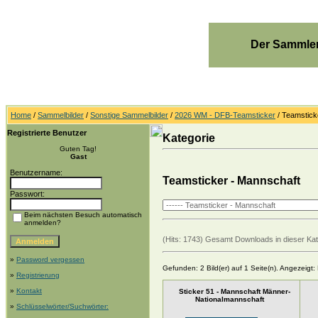
Der Sammler
Home
/
Sammelbilder
/
Sonstige Sammelbilder
/
2026 WM - DFB-Teamsticker
/ Teamstick
Registrierte Benutzer
Kategorie
Guten Tag!
Gast
Benutzername:
Teamsticker - Mannschaft
Passwort:
Beim nächsten Besuch automatisch
anmelden?
(Hits: 1743) Gesamt Downloads in dieser Kat
»
Password vergessen
Gefunden: 2 Bild(er) auf 1 Seite(n). Angezeigt: B
»
Registrierung
»
Kontakt
Sticker 51 - Mannschaft Männer-
Nationalmannschaft
»
Schlüsselwörter/Suchwörter: