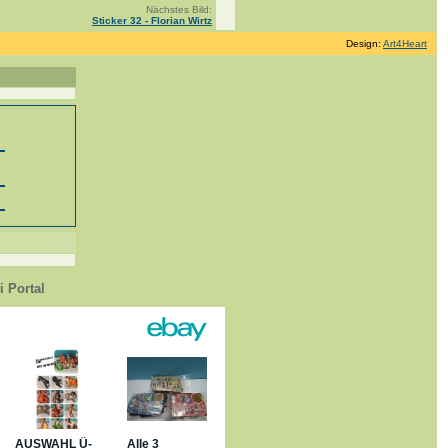
Nächstes Bild:
Sticker 32 - Florian Wirtz
Design:
Art4Heart
 Portal
1