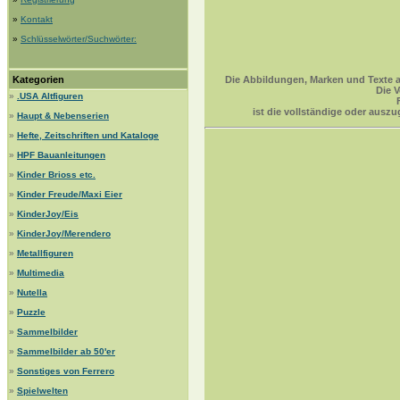
»
Kontakt
»
Schlüsselwörter/Suchwörter:
Kategorien
Die Abbildungen, Marken und Texte a
Die V
»
.USA Altfiguren
ist die vollständige oder ausz
»
Haupt & Nebenserien
»
Hefte, Zeitschriften und Kataloge
»
HPF Bauanleitungen
»
Kinder Brioss etc.
»
Kinder Freude/Maxi Eier
»
KinderJoy/Eis
»
KinderJoy/Merendero
»
Metallfiguren
»
Multimedia
»
Nutella
»
Puzzle
»
Sammelbilder
»
Sammelbilder ab 50'er
»
Sonstiges von Ferrero
»
Spielwelten