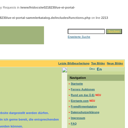
ny Requests in
/www/htdocs/w0218230/ue-ei-portal-
230/ue-ei-portal-sammlerkatalog.de/includes/functions.php
on line
2213
Erweiterte Suche
Letzte Bildbearbeitung
Top Bilder
Neue Bilder
Navigation
»
Startseite
»
Ferrero Auktionen
»
Rund um das Ü-Ei
NEU
»
Eiertante.com
NEU
»
Fremdfirmenkatalog
»
Datenschutzerklärung
ebsite dargestellt werden dürfen.
»
Impressum
n ich gerne bereit, die entsprechenden
»
FAQ
werden können.