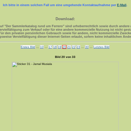
Ich bitte in einem solchen Fall um eine umgehende Kontaktaufnahme per
E-Mail
.
Download:
uf "Der Sammlerkatalog rund um Ferrero" sind urheberrechtlich sowie durch andere 
ervielfältigung zum Verkauf oder für eine andere kommerzielle Nutzung ist nicht gesta
Für den privaten persönlichen Gebrauch sowie für andere, nicht kommerzielle Zweck
ugsweise Vervielfältigung dieser Internet-Seiten erlaubt, sofern keine inhaltlichen
Erstes Bild
...
10
...
17
18
19
20
21
22
23
...
30
...
Letztes Bild
Bild 20 von 33