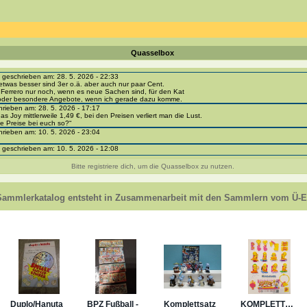
Quasselbox
eschrieben am: 28. 5. 2026 - 22:33
etwas besser sind 3er o.ä. aber auch nur paar Cent.
 Ferrero nur noch, wenn es neue Sachen sind, für den Kat
 oder besondere Angebote, wenn ich gerade dazu komme.
ieben am: 28. 5. 2026 - 17:17
as Joy mittlerweile 1,49 €, bei den Preisen verliert man die Lust.
e Preise bei euch so?“
ieben am: 10. 5. 2026 - 23:04
eschrieben am: 10. 5. 2026 - 12:08
i-portal-sammlerkatalog.de/categories.php?cat_id=1043
- BPZ obere Reihe
Bitte registriere dich, um die Quasselbox zu nutzen.
e zur Strafe die nächsten 3 Monate keine Ü-Eier bekommen ;))
ieben am: 8. 5. 2026 - 12:01
 VC307, 310, 318 und 326 habe ich keine BPZ
Sammlerkatalog entsteht in Zusammenarbeit mit den Sammlern vom Ü-Ei
e leider weggeworfen *grrrr* ;)
ieben am: 29. 4. 2026 - 18:04
ro-
e/einladung/4B72FED814DD42F481659307EF984D5033DD87A60AD94E1389FBB91B6F2859C
ieben am: 28. 4. 2026 - 21:49
t es mir auch ein
eschrieben am: 28. 4. 2026 - 21:01
in Erinnerung ... oder?
eschrieben am: 28. 4. 2026 - 20:59
... die 2020er EM oder WM wurde verschoben auf 2021 (Sch...corona).
aber trotzdem rausgebracht und dafür gab es 2022 nüscht.
ieben am: 28. 4. 2026 - 15:05