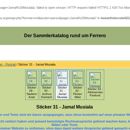
se&page=Jamal%20Musiala): failed to open stream: HTTP request failed! HTTP/1.1 429 Too Ma
wikipedia.org/w/api.php?format=xml&action=parse&page=Jamal%20Musiala" in
/www/htdocs/w0218
Der Sammlerkatalog rund um Ferrero
r - Portrait
/ Sticker 31 - Jamal Musiala
Sticker
Sticker
Sticker
Sticker
Sticker 33 -
29 -
30 -
31 -
32 -
Aleksandar
Nadiem
Joshua
Jamal
Florian
Pavlović
Amiri
Kimmich
Musiala
Wirtz
Sticker 31 - Jamal Musiala
der und Texte sind wir davon ausgegangen, dass diese kostenfrei auf einer privaten W
echt verletzt haben und jemand berechtigte Rechtsansprüche geltend machen kann, bi
Bilder oder Texte
einer Website zu entfernen, ohne dass damit weitere Ansprüche geltend gemacht 