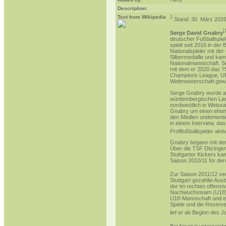
Description:
Text from Wikipedia
2
Stand: 30. März 202
[
Serge David Gnabry
deutscher
Fußballspiel
spielt seit 2016 in der
B
Nationalspieler
mit der
Silbermedaille und kam
Nationalmannschaft
. S
mit dem er 2020 das ?
Champions League
,
U
Weltmeisterschaft
gew
Serge Gnabry wurde a
württembergischen
Lan
nordwestlich in
Weissa
Gnabry um einen ehe
den Medien undementie
in einem Interview, dass
Profifußballspieler
akti
Gnabry begann mit de
Über die
TSF Ditzinge
Stuttgarter Kickers
kam
Saison
2010/11
für de
Zur Saison
2011/12
ver
Stuttgart gezahlte Au
der im rechten offensi
Nachwuchsteam (U18) zu
U18-Mannschaft und erz
Spiele und die Reserve
lief er ab Beginn des J
Bei Arsenal unterzeich