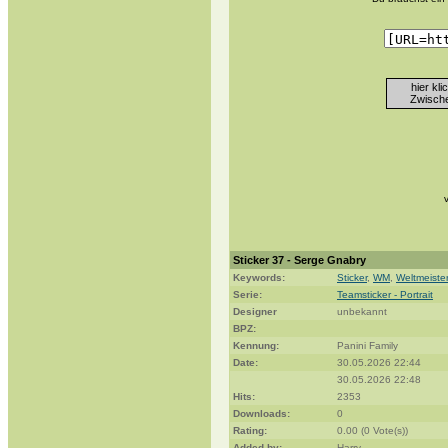
hier kl
Zwische
Sticker 37 - Serge Gnabry
Keywords:
Sticker
,
WM
,
Weltmeiste
Serie:
Teamsticker - Portrait
Designer
unbekannt
BPZ:
Kennung:
Panini Family
Date:
30.05.2026 22:44
30.05.2026 22:48
Hits:
2353
Downloads:
0
Rating:
0.00 (0 Vote(s))
Added by:
Harry