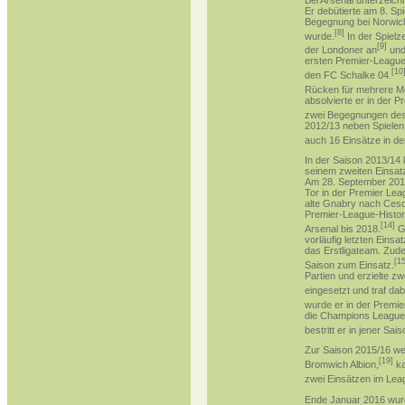
Er debütierte am 8. Sp
Begegnung bei
Norwic
[
8
]
wurde.
In der
Spielz
[
9
]
der Londoner an
und
ersten Premier-League-
[
10
den
FC Schalke 04
.
Rücken für mehrere M
absolvierte er in der Pr
zwei Begegnungen de
2012/13 neben Spielen
auch 16 Einsätze in der
In der Saison
2013/14
seinem zweiten Einsatz 
Am 28. September 2013
Tor in der Premier Lea
alte Gnabry nach
Cesc
Premier-League-Histori
[
14
]
Arsenal bis 2018.
Gn
vorläufig letzten Eins
das Erstligateam. Zu
[
1
Saison
zum Einsatz.
Partien und erzielte z
eingesetzt und traf dab
wurde er in der Premie
die Champions Leagu
bestritt er in jener Sa
Zur Saison
2015/16
we
[
19
]
Bromwich Albion
,
ka
zwei Einsätzen im
Lea
Ende Januar 2016 wur