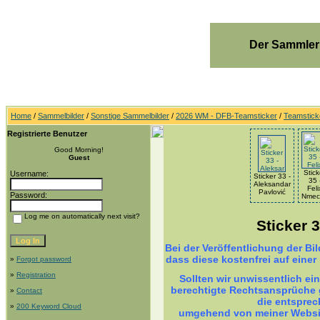
Der Sammler
Home
/
Sammelbilder
/
Sonstige Sammelbilder
/
2026 WM - DFB-Teamsticker
/
Teamsticke
Registrierte Benutzer
Good Morning!
Guest
Stick
Username:
Sticker 33 -
35 
Aleksandar
Feli
Pavlović
Password:
Nmec
Log me on automatically next visit?
Sticker 
Bei der Veröffentlichung der B
dass diese kostenfrei auf einer
»
Forgot password
»
Registration
Sollten wir unwissentlich ei
berechtigte Rechtsansprüche g
»
Contact
die entsprec
»
200 Keyword Cloud
umgehend von meiner Websit