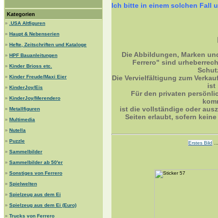
Ich bitte in einem solchen Fa
Kategorien
»
.USA Altfiguren
»
Haupt & Nebenserien
»
Hefte, Zeitschriften und Kataloge
Die Abbildungen, Marken un
»
HPF Bauanleitungen
Ferrero" sind urheberrec
»
Kinder Brioss etc.
Schut
»
Kinder Freude/Maxi Eier
Die Vervielfältigung zum Verkau
ist
»
KinderJoy/Eis
Für den privaten persönli
»
KinderJoy/Merendero
komm
ist die vollständige oder ausz
»
Metallfiguren
Seiten erlaubt, sofern kei
»
Multimedia
»
Nutella
»
Puzzle
Erstes Bild
..
»
Sammelbilder
»
Sammelbilder ab 50'er
»
Sonstiges von Ferrero
»
Spielwelten
»
Spielzeug aus dem Ei
»
Spielzeug aus dem Ei (Euro)
»
Trucks von Ferrero