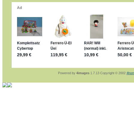
*bussi*
jan-lukas:
geschrieben am: 8. 5. 2026 - 12:
Für die Figuren VC307, 310, 318 und 326 ha
mein Enkel hat die leider weggeworfen *grrrr*
jan-lukas:
geschrieben am: 29. 4. 2026 - 18
https://www.ferrero-
sammelspass.de/einladung/4B72FED814
jan-lukas:
geschrieben am: 28. 4. 2026 - 21
stimmt, jetzt fällt es mir auch ein
*Bussi*
Bonsaipanther:
geschrieben am: 28. 4. 2026
So habe ich das in Erinnerung ... oder?
Bonsaipanther:
geschrieben am: 28. 4. 2026
Nö, gabs nicht ... die 2020er EM oder WM w
Ferrero hat die aber trotzdem rausgebracht 
Powered by
4images
1.7.13 Copyright © 2002
4hom
jan-lukas:
geschrieben am: 28. 4. 2026 - 15
WM Sticker habe ich komplett, kommen die 
Gab es zur WM 2022 keine Teamsticker ???
im Netz finde ich auch keine Info
jan-lukas:
geschrieben am: 26. 4. 2026 - 11
Bin gerade begeistert, Figuren kann man sehr
klappt sehr gut mit dem Befehl - gerade stel
versucht es einfach mal mit ChatGPT, man k
erstellen.
jan-lukas:
geschrieben am: 26. 4. 2026 - 10
erledigt
Bonsaipanther:
geschrieben am: 26. 4. 2026
Ordner Metallfiguren - den Hinweis oben bitt