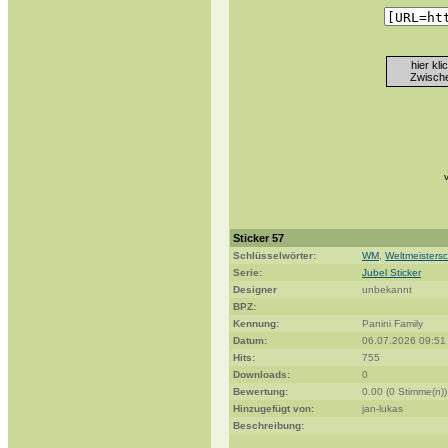
hier kl
Zwische
Sticker 57
Schlüsselwörter:
WM
,
Weltmeistersc
Serie:
Jubel Sticker
Designer
unbekannt
BPZ:
Kennung:
Panini Family
Datum:
06.07.2026 09:51
Hits:
755
Downloads:
0
Bewertung:
0.00 (0 Stimme(n))
Hinzugefügt von:
jan-lukas
Beschreibung: