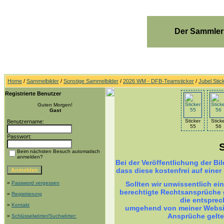
Der Sammler
Home
/
Sammelbilder
/
Sonstige Sammelbilder
/
2026 WM - DFB-Teamsticker
/
Jubel Stic
Registrierte Benutzer
Guten Morgen!
Gast
Sticker
Stick
Benutzername:
55
56
Passwort:
Beim nächsten Besuch automatisch
anmelden?
Bei der Veröffentlichung der B
dass diese kostenfrei auf einer
»
Password vergessen
Sollten wir unwissentlich ei
berechtigte Rechtsansprüche g
»
Registrierung
die entsprec
»
Kontakt
umgehend von meiner Websit
Ansprüche gelt
»
Schlüsselwörter/Suchwörter: