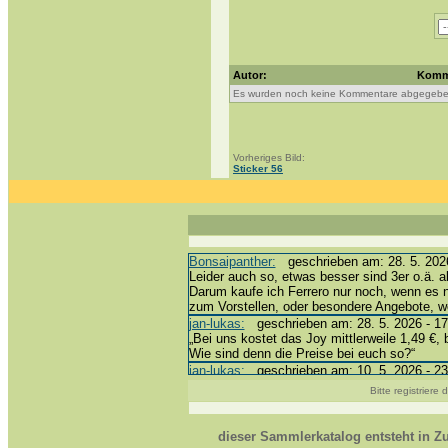
Autor:
Komm
Es wurden noch keine Kommentare abgegebe
Vorheriges Bild:
Sticker 56
Bonsaipanther:
geschrieben am: 28. 5. 2026
Leider auch so, etwas besser sind 3er o.ä. a
Darum kaufe ich Ferrero nur noch, wenn es 
zum Vorstellen, oder besondere Angebote, 
jan-lukas:
geschrieben am: 28. 5. 2026 - 17
„Bei uns kostet das Joy mittlerweile 1,49 €, 
Wie sind denn die Preise bei euch so?“
jan-lukas:
geschrieben am: 10. 5. 2026 - 23
erledigt *bussi*
Bitte registriere
Bonsaipanther:
geschrieben am: 10. 5. 2026
@ Harald
https://www.ue-ei-portal-sammlerkatalog.de/
dieser Sammlerkatalog entsteht in 
Dein Enkel sollte zur Strafe die nächsten 3