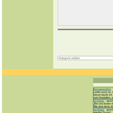
Bonsaipanther:
g
Leider auch so, 
Darum kaufe ich 
zum Vorstellen,
jan-lukas:
geschr
„Bei uns kostet d
Wie sind denn di
jan-lukas:
geschr
erledigt *bussi*