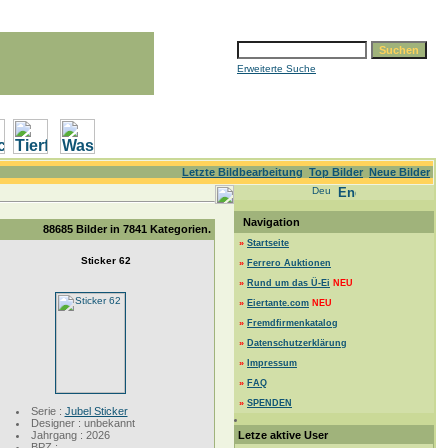
Erweiterte Suche
Letzte Bildbearbeitung
Top Bilder
Neue Bilder
Navigation
88685
Bilder in
7841
Kategorien.
»
Startseite
Sticker 62
»
Ferrero Auktionen
»
Rund um das Ü-Ei
NEU
»
Eiertante.com
NEU
»
Fremdfirmenkatalog
»
Datenschutzerklärung
»
Impressum
»
FAQ
»
SPENDEN
Serie :
Jubel Sticker
Designer : unbekannt
Jahrgang : 2026
Letze aktive User
BPZ :