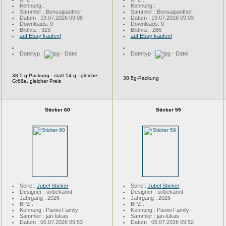
Kennung :
Kennung :
Sammler : Bonsaipanther
Sammler : Bonsaipanther
Datum : 19.07.2026 09:08
Datum : 19.07.2026 09:03
Downloads: 0
Downloads: 0
Bildhits : 323
Bildhits : 286
auf Ebay kaufen!
auf Ebay kaufen!
Dateityp :
Dateityp :
38,5 g-Packung - statt 54 g - gleiche
38,5g-Packung
Größe, gleicher Preis
Sticker 60
Sticker 59
Serie :
Jubel Sticker
Serie :
Jubel Sticker
Designer : unbekannt
Designer : unbekannt
Jahrgang : 2026
Jahrgang : 2026
BPZ :
BPZ :
Kennung : Panini Family
Kennung : Panini Family
Sammler : jan-lukas
Sammler : jan-lukas
Datum : 06.07.2026 09:53
Datum : 06.07.2026 09:52