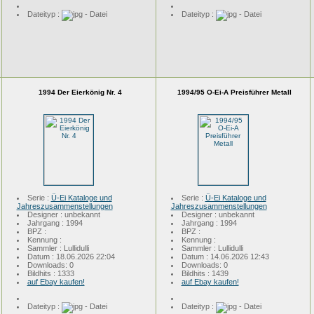
Dateityp :
Dateityp :
1994 Der Eierkönig Nr. 4
1994/95 O-Ei-A Preisführer Metall
Serie :
Ü-Ei Kataloge und
Serie :
Ü-Ei Kataloge und
Jahreszusammenstellungen
Jahreszusammenstellungen
Designer : unbekannt
Designer : unbekannt
Jahrgang : 1994
Jahrgang : 1994
BPZ :
BPZ :
Kennung :
Kennung :
Sammler : Lullidulli
Sammler : Lullidulli
Datum : 18.06.2026 22:04
Datum : 14.06.2026 12:43
Downloads: 0
Downloads: 0
Bildhits : 1333
Bildhits : 1439
auf Ebay kaufen!
auf Ebay kaufen!
Dateityp :
Dateityp :