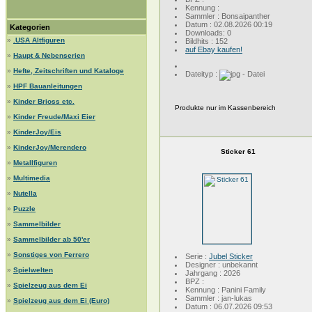
Kennung :
Sammler : Bonsaipanther
Datum : 02.08.2026 00:19
Kategorien
Downloads: 0
»
.USA Altfiguren
Bildhits : 152
auf Ebay kaufen!
»
Haupt & Nebenserien
»
Hefte, Zeitschriften und Kataloge
Dateityp :
»
HPF Bauanleitungen
»
Kinder Brioss etc.
Produkte nur im Kassenbereich
»
Kinder Freude/Maxi Eier
»
KinderJoy/Eis
»
KinderJoy/Merendero
Sticker 61
»
Metallfiguren
»
Multimedia
»
Nutella
»
Puzzle
»
Sammelbilder
»
Sammelbilder ab 50'er
»
Sonstiges von Ferrero
Serie :
Jubel Sticker
Designer : unbekannt
»
Spielwelten
Jahrgang : 2026
BPZ :
»
Spielzeug aus dem Ei
Kennung : Panini Family
Sammler : jan-lukas
»
Spielzeug aus dem Ei (Euro)
Datum : 06.07.2026 09:53