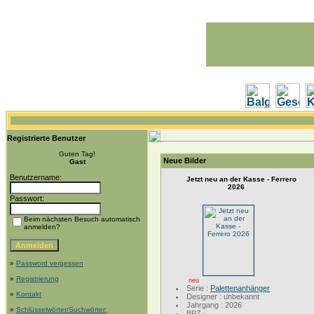
Registrierte Benutzer
Guten Tag!
Neue Bilder
Gast
Benutzername:
Jetzt neu an der Kasse - Ferrero
2026
Passwort:
Beim nächsten Besuch automatisch
anmelden?
»
Password vergessen
»
Registrierung
neu
Serie :
Palettenanhänger
»
Kontakt
Designer : unbekannt
Jahrgang : 2026
»
Schlüsselwörter/Suchwörter:
BPZ :