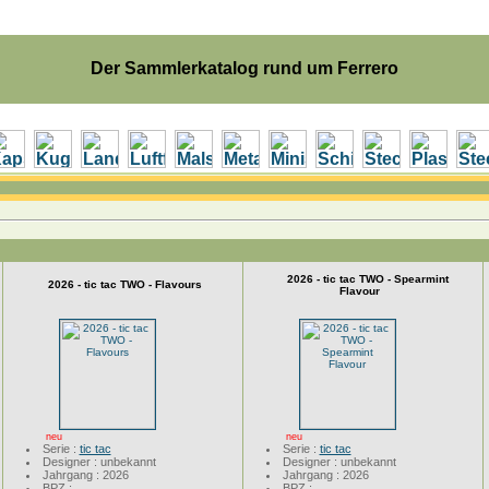
Der Sammlerkatalog rund um Ferrero
2026 - tic tac TWO - Spearmint
2026 - tic tac TWO - Flavours
Flavour
neu
neu
Serie :
tic tac
Serie :
tic tac
Designer : unbekannt
Designer : unbekannt
Jahrgang : 2026
Jahrgang : 2026
BPZ :
BPZ :