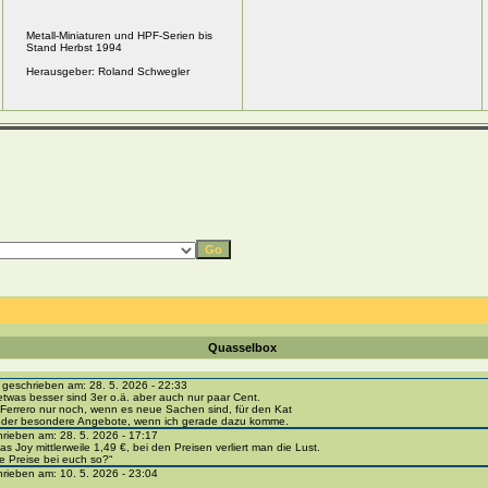
Metall-Miniaturen und HPF-Serien bis
Stand Herbst 1994
Herausgeber: Roland Schwegler
Quasselbox
eschrieben am: 28. 5. 2026 - 22:33
etwas besser sind 3er o.ä. aber auch nur paar Cent.
Ferrero nur noch, wenn es neue Sachen sind, für den Kat
 oder besondere Angebote, wenn ich gerade dazu komme.
ieben am: 28. 5. 2026 - 17:17
as Joy mittlerweile 1,49 €, bei den Preisen verliert man die Lust.
e Preise bei euch so?“
ieben am: 10. 5. 2026 - 23:04