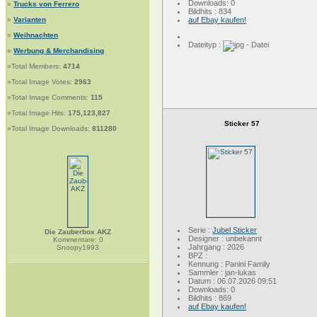
Downloads: 0
»
Trucks von Ferrero
Bildhits : 834
»
Varianten
auf Ebay kaufen!
»
Weihnachten
Dateityp :
»
Werbung & Merchandising
»Total Members:
4714
»Total Image Votes:
2963
»Total Image Comments:
115
»Total Image Hits:
175,123,827
Sticker 57
»Total Image Downloads:
811280
Serie :
Jubel Sticker
Die Zauberbox AKZ
Designer : unbekannt
Kommentare: 0
Jahrgang : 2026
Snoopy1993
BPZ :
Kennung : Panini Family
Sammler : jan-lukas
Datum : 06.07.2026 09:51
Downloads: 0
Bildhits : 869
auf Ebay kaufen!