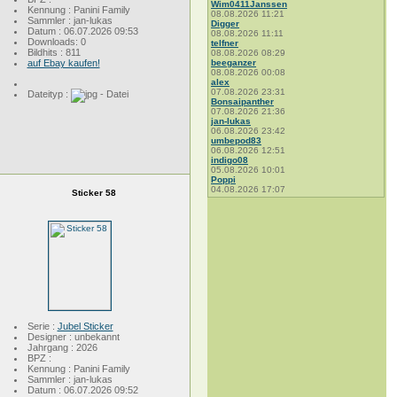
Wim0411Janssen
Kennung : Panini Family
08.08.2026 11:21
Sammler : jan-lukas
Digger
Datum : 06.07.2026 09:53
08.08.2026 11:11
Downloads: 0
telfner
Bildhits : 811
08.08.2026 08:29
auf Ebay kaufen!
beeganzer
08.08.2026 00:08
alex
07.08.2026 23:31
Dateityp :
Bonsaipanther
07.08.2026 21:36
jan-lukas
06.08.2026 23:42
umbepod83
06.08.2026 12:51
indigo08
05.08.2026 10:01
Poppi
04.08.2026 17:07
Sticker 58
Serie :
Jubel Sticker
Designer : unbekannt
Jahrgang : 2026
BPZ :
Kennung : Panini Family
Sammler : jan-lukas
Datum : 06.07.2026 09:52