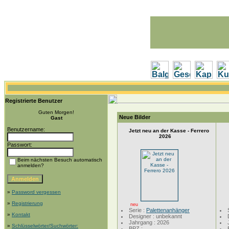
Registrierte Benutzer
Guten Morgen!
Neue Bilder
Gast
Benutzername:
Jetzt neu an der Kasse - Ferrero
2026
Passwort:
Beim nächsten Besuch automatisch
anmelden?
»
Password vergessen
»
Registrierung
neu
Serie :
Palettenanhänger
»
Kontakt
Designer : unbekannt
Jahrgang : 2026
»
Schlüsselwörter/Suchwörter:
BPZ :