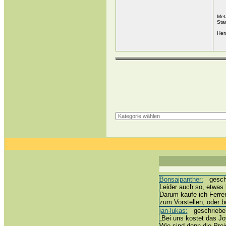
Met
Sta
Her
Bonsaipanther:
geschri
Leider auch so, etwas 
Darum kaufe ich Ferre
zum Vorstellen, oder 
jan-lukas:
geschrieben 
„Bei uns kostet das Joy
Wie sind denn die Prei