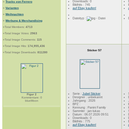
Downloads: 0
»
Trucks von Ferrero
Bildhits : 745
»
Varianten
auf Ebay kaufen!
»
Weihnachten
Dateityp :
»
Werbung & Merchandising
»Total Members:
4713
»Total Image Votes:
2963
»Total Image Comments:
115
»Total Image Hits:
174,955,436
Sticker 57
»Total Image Downloads:
811280
Serie :
Jubel Sticker
Figur 2
Designer : unbekannt
Kommentare: 0
Jahrgang : 2026
blueMoon
BPZ :
Kennung : Panini Family
Sammler : jan-lukas
Datum : 06.07.2026 09:51
Downloads: 0
Bildhits : 775
auf Ebay kaufen!