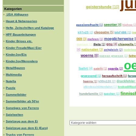
j
geisterstunde
[10]
Kategorien
»
.USA Altfiguren
»
Haupt & Nebenserien
seeotter
[4]
passionsfrucht
[1]
hiphop
[2
»
Hefte, Zeitschriften und Kataloge
cleopatre
[5]
k97n25
[2]
bild°486
[1]
jo
»
HPF Bauanleitungen
moeglicherweise
[
069
[3]
mehren
[1]
»
Kinder Brioss etc.
gnu
[4]
mariani
[2]
theta
[1]
chiappella
[
»
Kinder Freude/Maxi Eier
[4]
nationalen
[3]
zeitgleich
[2]
nudelwa
»
KinderJoy/Eis
woerns
[8]
suesse gruesse
[1]
fathe
oe
»
KinderJoy/Merendero
»
Metallfiguren
faehrt
[4]
satelit
[1]
sparda
[2]
»
Multimedia
gruessend
[1]
herzaufschrift
[1]
farop
druckfehler
»
Nutella
haerra
[1]
k99n120
[2]
pferdeschlittenfahrt
[1]
krokodilfisc
»
Puzzle
finnisc
hundefamilie
[2]
tuecher
[1]
»
Sammelbilder
»
Sammelbilder ab 50'er
»
Sonstiges von Ferrero
»
Spielwelten
»
Spielzeug aus dem Ei
»
Spielzeug aus dem Ei (Euro)
»
Trucks von Ferrero