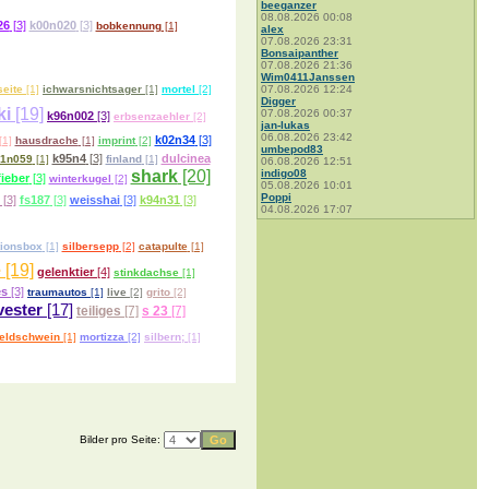
beeganzer
08.08.2026 00:08
26
[3]
k00n020
[3]
bobkennung
[1]
alex
07.08.2026 23:31
Bonsaipanther
07.08.2026 21:36
Wim0411Janssen
eite
[1]
ichwarsnichtsager
[1]
mortel
[2]
07.08.2026 12:24
Digger
ki
[19]
07.08.2026 00:37
k96n002
[3]
erbsenzaehler
[2]
jan-lukas
06.08.2026 23:42
k02n34
[3]
[1]
hausdrache
[1]
imprint
[2]
umbepod83
k95n4
[3]
dulcinea
1n059
[1]
finland
[1]
06.08.2026 12:51
shark
[20]
indigo08
ieber
[3]
winterkugel
[2]
05.08.2026 10:01
Poppi
[3]
fs187
[3]
weisshai
[3]
k94n31
[3]
04.08.2026 17:07
tionsbox
[1]
silbersepp
[2]
catapulte
[1]
e
[19]
gelenktier
[4]
stinkdachse
[1]
es
[3]
traumautos
[1]
live
[2]
grito
[2]
vester
[17]
teiliges
[7]
s 23
[7]
eldschwein
[1]
mortizza
[2]
silbern;
[1]
Bilder pro Seite: