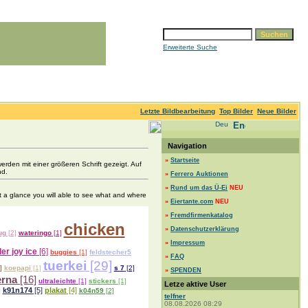
Erweiterte Suche
Letzte Bildbearbeitung
Top Bilder
Neue Bilder
Navigation
»
Startseite
rden mit einer größeren Schrift gezeigt. Auf
nd.
»
Ferrero Auktionen
»
Rund um das Ü-Ei
NEU
t a glance you will able to see what and where
»
Eiertante.com
NEU
»
Fremdfirmenkatalog
chicken
»
Datenschutzerklärung
ug
[2]
wateringo
[1]
»
Impressum
er joy ice
[6]
buggies
[1]
feldstecher5
»
FAQ
tuerkei
[29]
]
koepapi
[1]
s 7
[2]
»
SPENDEN
erna
[16]
ultraleichte
[1]
stickers
[1]
Letze aktive User
k91n174
[5]
plakat
[4]
]
k04n59
[2]
telfner
08.08.2026 08:29