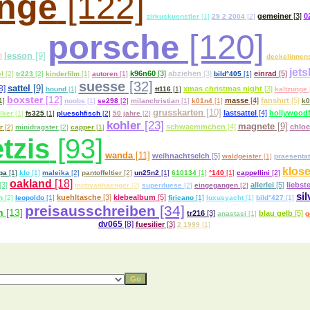
unge
[122]
gemeiner
[3]
0
zirkuskuenstler
[1]
29 2 2004
[2]
porsche
[120]
lesson
[9]
]
deckelinnens
jets
k96n60
[3]
abziehen
[3]
einrad
[5]
el
[2]
tr223
[2]
kinderfilm
[1]
autoren
[1]
bild°405
[1]
suesse
[32]
8]
sattel
[9]
xmas christmas night
[3]
hound
[1]
tt116
[1]
kaltzunge
boxster
[12]
masse
[4]
fanshirt
[5]
1]
noobs
[1]
se298
[2]
milanchristian
[1]
k01n4
[1]
k0
grusskarten
[10]
lastsattel
[4]
hollywoodf
lker
[1]
fs325
[1]
plueschfisch
[2]
50 jahre
[2]
kohler
[23]
magnete
[9]
schwaemmchen
[4]
chloe
r
[2]
minidragster
[2]
capper
[1]
tzis
[93]
wanda
[11]
weihnachtselch
[5]
waldgeister
[1]
praesenta
klos
pa
[1]
klo
[1]
maleika
[2]
pantoffeltier
[2]
un25n2
[1]
610134
[1]
°140
[1]
cappellini
[2]
oakland
[18]
[3]
allerlei
[5]
liebst
motivanhaenger
[2]
superduese
[2]
eingegangen
[2]
sil
kuehltasche
[3]
klebealbum
[5]
h
[2]
leopoldo
[1]
firicano
[1]
luxusyacht
[1]
bild°427
[1]
preisausschreiben
[34]
h
[13]
tr216
[3]
blau gelb
[5]
anastasi
[1]
g
dv065
[8]
fuesilier
[3]
2 1999
[1]