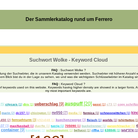
Der Sammlerkatalog rund um Ferrero
Suchwort Wolke - Keyword Cloud
FAQ :
Suchwort Wolke ?
llung der Suchwörter, die in unserem Katalog verwendet werden. Suchwörter mit höherer Anzahl we
nem Blick bist du in der Lage zu sehen, wo und was die wichtigsten Schlüsselwörter im Katalog si
FAQ :
Keyword Cloud ?
f keywords used on this website. Keywords having higher density are showed in a larger fonts. A
my most important keywords are.
auspuff
[20]
ueberschlag
[9]
[5]
citycars
[1]
dirs
[1]
gassi
[1]
c73
[2]
copy schriftz
]
nv050
[7]
kind
marin
[2]
dc157
[1]
chivington
[1]
media
[1]
formica
[1]
schneeewittchen
[1]
fernsehturm
[3]
kuechenzwerge
[3]
1450
[2]
k92n048
[1]
fleisch
[1]
worlds
[1]
tshirttattoo
[1
b37
[3]
maxifussball
[1]
duerfte
[1]
tuerig
[1]
705090
[1]
buckelrenner
[1]
panzerklnacker
[1]
container
[9]
konditorei
[1]
schaumgummi
[1]
bellucci
[1]
riffha
[1]
638846
[1]
bild°374
[1