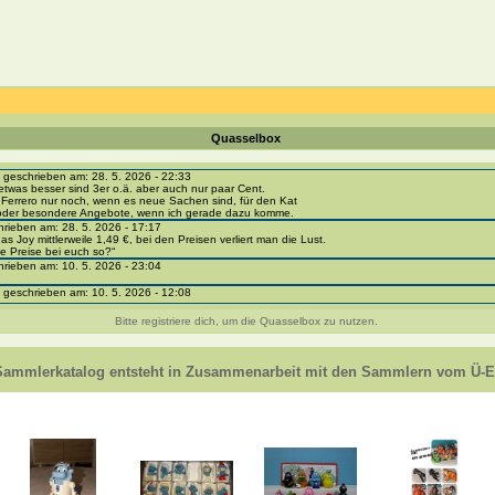
Quasselbox
eschrieben am: 28. 5. 2026 - 22:33
etwas besser sind 3er o.ä. aber auch nur paar Cent.
 Ferrero nur noch, wenn es neue Sachen sind, für den Kat
 oder besondere Angebote, wenn ich gerade dazu komme.
ieben am: 28. 5. 2026 - 17:17
as Joy mittlerweile 1,49 €, bei den Preisen verliert man die Lust.
e Preise bei euch so?“
ieben am: 10. 5. 2026 - 23:04
eschrieben am: 10. 5. 2026 - 12:08
i-portal-sammlerkatalog.de/categories.php?cat_id=1043
- BPZ obere Reihe
Bitte registriere dich, um die Quasselbox zu nutzen.
e zur Strafe die nächsten 3 Monate keine Ü-Eier bekommen ;))
ieben am: 8. 5. 2026 - 12:01
 VC307, 310, 318 und 326 habe ich keine BPZ
Sammlerkatalog entsteht in Zusammenarbeit mit den Sammlern vom Ü-Ei
e leider weggeworfen *grrrr* ;)
ieben am: 29. 4. 2026 - 18:04
ro-
e/einladung/4B72FED814DD42F481659307EF984D5033DD87A60AD94E1389FBB91B6F2859C
ieben am: 28. 4. 2026 - 21:49
t es mir auch ein
eschrieben am: 28. 4. 2026 - 21:01
in Erinnerung ... oder?