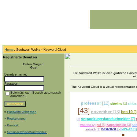
Home
/ Suchwort Wolke - Keyword Cloud
Registrierte Benutzer
Guten Morgen!
Gast
Die Suchwort Wolke ist eine grafische Darste
Benutzername:
ei
Passwort:
The Keyword Cloud is a visual representation o
Beim nächsten Besuch automatisch
anmelden?
professor
[12]
sirius
pipeline
[1]
[43]
november
[13]
ben 10
[8
»
Password vergessen
»
Registrierung
verpackungsbandschneider
[7]
[1]
raf
[3]
zappelphilip
[3]
se
zweiten
[2]
»
Kontakt
bastelteil
[5]
aetsch
[1]
k03n13
[1]
»
Schlüsselwörter/Suchwörter: