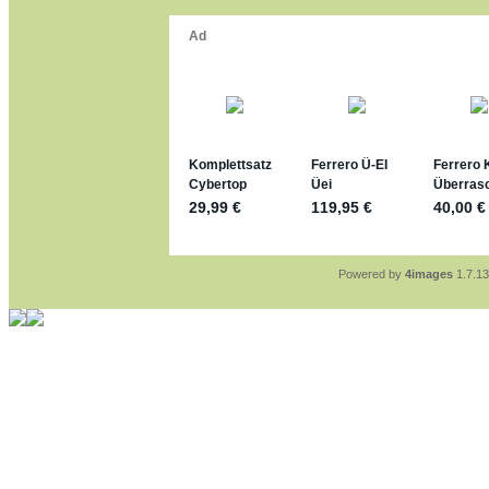
Dein Enkel sollte zur St
*bussi*
jan-lukas:
geschrieben a
Für die Figuren VC307, 
mein Enkel hat die leider
jan-lukas:
geschrieben a
https://www.ferrero-
sammelspass.de/einl
jan-lukas:
geschrieben a
stimmt, jetzt fällt es mir
*Bussi*
Bonsaipanther:
geschrie
So habe ich das in Erinn
Bonsaipanther:
geschrie
Nö, gabs nicht ... die 
Ferrero hat die aber tro
Powered by
4images
1.7.13
jan-lukas:
geschrieben a
WM Sticker habe ich ko
Gab es zur WM 2022 kei
im Netz finde ich auch k
jan-lukas:
geschrieben a
Bin gerade begeistert, F
klappt sehr gut mit dem 
versucht es einfach mal
erstellen.
jan-lukas:
geschrieben a
erledigt
Bonsaipanther:
geschrie
Ordner Metallfiguren - d