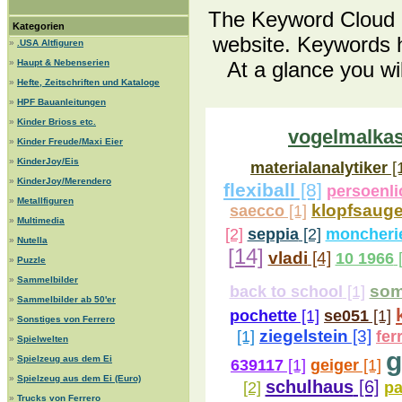
The Keyword Cloud is
Kategorien
website. Keywords h
»
.USA Altfiguren
»
Haupt & Nebenserien
At a glance you wi
»
Hefte, Zeitschriften und Kataloge
»
HPF Bauanleitungen
»
Kinder Brioss etc.
vogelmalka
»
Kinder Freude/Maxi Eier
»
KinderJoy/Eis
materialanalytiker
[
»
KinderJoy/Merendero
flexiball
[8]
persoenli
»
Metallfiguren
klopfsauge
saecco
[1]
»
Multimedia
[2]
seppia
[2]
moncheri
»
Nutella
[14]
vladi
[4]
10 1966
[
»
Puzzle
»
Sammelbilder
som
back to school
[1]
»
Sammelbilder ab 50'er
pochette
[1]
se051
[1]
»
Sonstiges von Ferrero
ziegelstein
[3]
[1]
fer
»
Spielwelten
g
»
Spielzeug aus dem Ei
639117
[1]
geiger
[1]
»
Spielzeug aus dem Ei (Euro)
schulhaus
[6]
[2]
p
»
Trucks von Ferrero