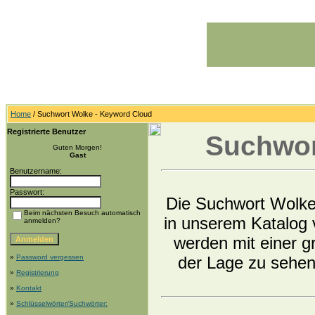
Home
/ Suchwort Wolke - Keyword Cloud
Registrierte Benutzer
Suchwor
Guten Morgen!
Gast
Benutzername:
Passwort:
Die Suchwort Wolke 
Beim nächsten Besuch automatisch
in unserem Katalog 
anmelden?
werden mit einer gr
»
Password vergessen
der Lage zu sehen
»
Registrierung
»
Kontakt
»
Schlüsselwörter/Suchwörter: