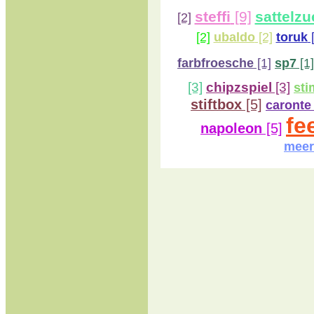
steffi
[9]
sattelz
[2]
[2]
ubaldo
[2]
toruk
[
farbfroesche
[1]
sp7
[1]
[3]
chipzspiel
[3]
st
stiftbox
[5]
caronte
fe
napoleon
[5]
meer