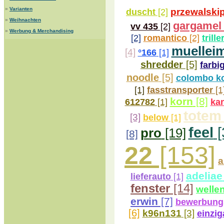
»
Varianten
duscht
[2]
przewalski
»
Weihnachten
gargamel
vv 435
[2]
»
Werbung & Merchandising
[2]
romantico
[2]
trille
muellei
[4]
°166
[1]
shredder
[5]
farbi
noodle
[5]
colombo k
[1]
fasstransporter
[1
korn
[8]
612782
[1]
ka
totem
[3]
below
[1]
feel
[
pro
[19]
[8]
22
[153]
a
adeliae
lieferauto
[1]
fenster
[14]
wellen
erwin
[7]
bewerbung
[6]
k96n131
[3]
einzig