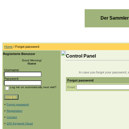
Der Sammler
Home
/ Forgot password
Registrierte Benutzer
Control Panel
Good Morning!
Guest
Username:
In case you forgot your password, en
Password:
Forgot password
Log me on automatically next visit?
Email:
»
Forgot password
»
Registration
»
Contact
»
200 Keyword Cloud