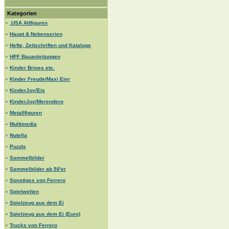
Kategorien
»
.USA Altfiguren
»
Haupt & Nebenserien
»
Hefte, Zeitschriften und Kataloge
»
HPF Bauanleitungen
»
Kinder Brioss etc.
»
Kinder Freude/Maxi Eier
»
KinderJoy/Eis
»
KinderJoy/Merendero
»
Metallfiguren
»
Multimedia
»
Nutella
»
Puzzle
»
Sammelbilder
»
Sammelbilder ab 50'er
»
Sonstiges von Ferrero
»
Spielwelten
»
Spielzeug aus dem Ei
»
Spielzeug aus dem Ei (Euro)
»
Trucks von Ferrero