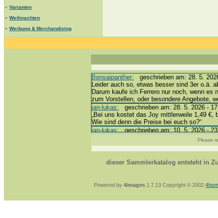
»
Varianten
»
Weihnachten
»
Werbung & Merchandising
Bonsaipanther:
geschrieben am: 28. 5. 2026
Leider auch so, etwas besser sind 3er o.ä. a
Darum kaufe ich Ferrero nur noch, wenn es 
zum Vorstellen, oder besondere Angebote, 
jan-lukas:
geschrieben am: 28. 5. 2026 - 17
„Bei uns kostet das Joy mittlerweile 1,49 €, 
Wie sind denn die Preise bei euch so?“
jan-lukas:
geschrieben am: 10. 5. 2026 - 23
erledigt *bussi*
Please re
Bonsaipanther:
geschrieben am: 10. 5. 2026
@ Harald
https://www.ue-ei-portal-sammlerkatalog.de/
dieser Sammlerkatalog entsteht in 
Dein Enkel sollte zur Strafe die nächsten 3
*bussi*
jan-lukas:
geschrieben am: 8. 5. 2026 - 12:
Powered by
4images
1.7.13 Copyright © 2002
4hom
Für die Figuren VC307, 310, 318 und 326 ha
mein Enkel hat die leider weggeworfen *grrrr* 
jan-lukas:
geschrieben am: 29. 4. 2026 - 18
https://www.ferrero-