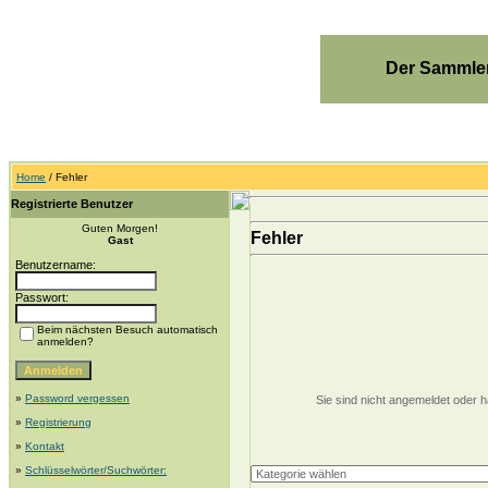
Der Sammler
Home
/ Fehler
Registrierte Benutzer
Guten Morgen!
Fehler
Gast
Benutzername:
Passwort:
Beim nächsten Besuch automatisch
anmelden?
»
Password vergessen
Sie sind nicht angemeldet oder h
»
Registrierung
»
Kontakt
»
Schlüsselwörter/Suchwörter: