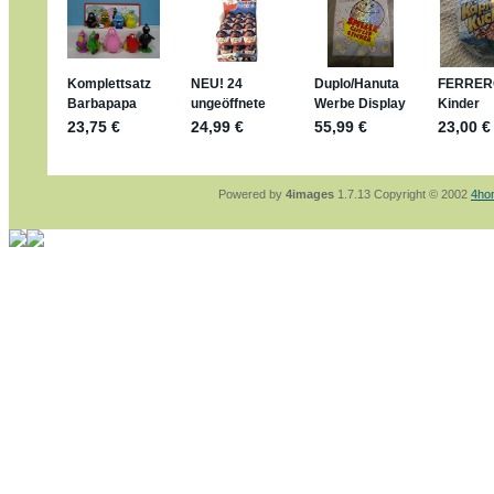
jan-lukas:
geschrieben am: 29. 4. 2026 - 1
https://www.ferrero-
sammelspass.de/einladung/4B72FED81
jan-lukas:
geschrieben am: 28. 4. 2026 - 2
stimmt, jetzt fällt es mir auch ein
*Bussi*
Bonsaipanther:
geschrieben am: 28. 4. 202
So habe ich das in Erinnerung ... oder?
Bonsaipanther:
geschrieben am: 28. 4. 202
Nö, gabs nicht ... die 2020er EM oder WM w
Ferrero hat die aber trotzdem rausgebracht
Powered by
4images
1.7.13 Copyright © 2002
4ho
jan-lukas:
geschrieben am: 28. 4. 2026 - 1
WM Sticker habe ich komplett, kommen die
Gab es zur WM 2022 keine Teamsticker ??
im Netz finde ich auch keine Info
jan-lukas:
geschrieben am: 26. 4. 2026 - 1
Bin gerade begeistert, Figuren kann man seh
klappt sehr gut mit dem Befehl - gerade ste
versucht es einfach mal mit ChatGPT, man k
erstellen.
jan-lukas:
geschrieben am: 26. 4. 2026 - 1
erledigt
Bonsaipanther:
geschrieben am: 26. 4. 202
Ordner Metallfiguren - den Hinweis oben bitt
jan-lukas:
geschrieben am: 25. 4. 2026 - 2
So, Umzug beendet, hoffe es läuft jetzt bes
Bitte achtet auf fehlende Bilder
Danke