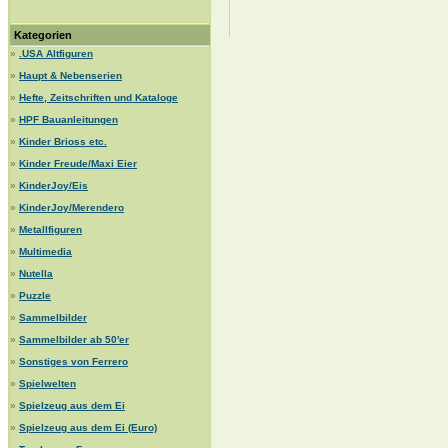
Kategorien
»
.USA Altfiguren
»
Haupt & Nebenserien
»
Hefte, Zeitschriften und Kataloge
»
HPF Bauanleitungen
»
Kinder Brioss etc.
»
Kinder Freude/Maxi Eier
»
KinderJoy/Eis
»
KinderJoy/Merendero
»
Metallfiguren
»
Multimedia
»
Nutella
»
Puzzle
»
Sammelbilder
»
Sammelbilder ab 50'er
»
Sonstiges von Ferrero
»
Spielwelten
»
Spielzeug aus dem Ei
»
Spielzeug aus dem Ei (Euro)