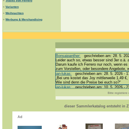
»
Trucks von Ferrero
»
Varianten
»
Weihnachten
»
Werbung & Merchandising
Bonsaipanther:
geschrieben am: 28. 5. 202
Leider auch so, etwas besser sind 3er o.ä. 
Darum kaufe ich Ferrero nur noch, wenn es 
zum Vorstellen, oder besondere Angebote,
jan-lukas:
geschrieben am: 28. 5. 2026 - 1
„Bei uns kostet das Joy mittlerweile 1,49 €,
Wie sind denn die Preise bei euch so?“
jan-lukas:
geschrieben am: 10. 5. 2026 - 2
erledigt *bussi*
Bitte registrier
Bonsaipanther:
geschrieben am: 10. 5. 202
@ Harald
https://www.ue-ei-portal-sammlerkatalog.de
dieser Sammlerkatalog entsteht in
Dein Enkel sollte zur Strafe die nächsten 
*bussi*
jan-lukas:
geschrieben am: 8. 5. 2026 - 12
Für die Figuren VC307, 310, 318 und 326 h
mein Enkel hat die leider weggeworfen *grrrr*