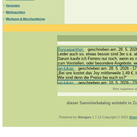
»
Varianten
»
Weihnachten
»
Werbung & Merchandising
Bonsaipanther:
geschrieben am: 28. 5. 2026
Leider auch so, etwas besser sind 3er o.ä. a
Darum kaufe ich Ferrero nur noch, wenn es 
zum Vorstellen, oder besondere Angebote, 
jan-lukas:
geschrieben am: 28. 5. 2026 - 17
„Bei uns kostet das Joy mittlerweile 1,49 €, 
Wie sind denn die Preise bei euch so?“
jan-lukas:
geschrieben am: 10. 5. 2026 - 23
erledigt *bussi*
Bitte registriere
Bonsaipanther:
geschrieben am: 10. 5. 2026
@ Harald
https://www.ue-ei-portal-sammlerkatalog.de/
dieser Sammlerkatalog entsteht in 
Dein Enkel sollte zur Strafe die nächsten 3
*bussi*
jan-lukas:
geschrieben am: 8. 5. 2026 - 12:
Powered by
4images
1.7.13 Copyright © 2002
4hom
Für die Figuren VC307, 310, 318 und 326 ha
mein Enkel hat die leider weggeworfen *grrrr* 
jan-lukas:
geschrieben am: 29. 4. 2026 - 18
https://www.ferrero-