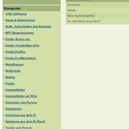
Vorname
Kategorien
Hobby
»
.USA Altfiguren
Dein Sammelgebiet
»
Haupt & Nebenserien
Du möchtest tauschen?
»
Hefte, Zeitschriften und Kataloge
»
HPF Bauanleitungen
»
Kinder Brioss etc.
»
Kinder Freude/Maxi Eier
»
KinderJoy/Eis
»
KinderJoy/Merendero
»
Metallfiguren
»
Multimedia
»
Nutella
»
Puzzle
»
Sammelbilder
»
Sammelbilder ab 50'er
»
Sonstiges von Ferrero
»
Spielwelten
»
Spielzeug aus dem Ei
»
Spielzeug aus dem Ei (Euro)
»
Trucks von Ferrero