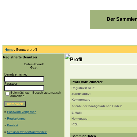
Der Sammler
Home
/ Benutzerprofil
Registrierte Benutzer
Profil
Guten Abend!
Gast
Benutzername:
Profil von: cluberer
Passwort:
Registriert seit:
Beim nächsten Besuch automatisch
Zuletzt aktiv:
anmelden?
Kommentare:
Anzahl der hochgeladenen Bilder:
»
Password vergessen
E-Mail:
»
Registrierung
Homepage:
ICQ:
»
Kontakt
»
Schlüsselwörter/Suchwörter:
Sammler Daten