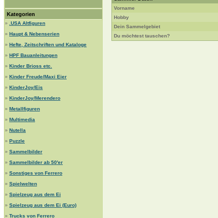
Vorname
Kategorien
Hobby
»
.USA Altfiguren
Dein Sammelgebiet
»
Haupt & Nebenserien
Du möchtest tauschen?
»
Hefte, Zeitschriften und Kataloge
»
HPF Bauanleitungen
»
Kinder Brioss etc.
»
Kinder Freude/Maxi Eier
»
KinderJoy/Eis
»
KinderJoy/Merendero
»
Metallfiguren
»
Multimedia
»
Nutella
»
Puzzle
»
Sammelbilder
»
Sammelbilder ab 50'er
»
Sonstiges von Ferrero
»
Spielwelten
»
Spielzeug aus dem Ei
»
Spielzeug aus dem Ei (Euro)
»
Trucks von Ferrero