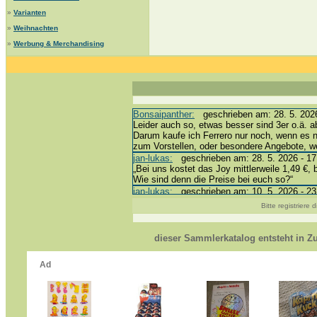
»
Varianten
»
Weihnachten
»
Werbung & Merchandising
Bonsaipanther:
geschrieben am: 28. 5. 2026
Leider auch so, etwas besser sind 3er o.ä. a
Darum kaufe ich Ferrero nur noch, wenn es 
zum Vorstellen, oder besondere Angebote, 
jan-lukas:
geschrieben am: 28. 5. 2026 - 17
„Bei uns kostet das Joy mittlerweile 1,49 €, 
Wie sind denn die Preise bei euch so?“
jan-lukas:
geschrieben am: 10. 5. 2026 - 23
erledigt *bussi*
Bitte registriere
Bonsaipanther:
geschrieben am: 10. 5. 2026
@ Harald
https://www.ue-ei-portal-sammlerkatalog.de/
dieser Sammlerkatalog entsteht in 
Dein Enkel sollte zur Strafe die nächsten 3
*bussi*
jan-lukas:
geschrieben am: 8. 5. 2026 - 12:
Für die Figuren VC307, 310, 318 und 326 ha
mein Enkel hat die leider weggeworfen *grrrr* 
jan-lukas:
geschrieben am: 29. 4. 2026 - 18
https://www.ferrero-