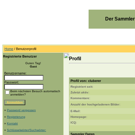
Der Sammler
Home
/ Benutzerprofil
Registrierte Benutzer
Profil
Guten Tag!
Gast
Benutzername:
Profil von: cluberer
Passwort:
Registriert seit:
Beim nächsten Besuch automatisch
Zuletzt aktiv:
anmelden?
Kommentare:
Anzahl der hochgeladenen Bilder:
»
Password vergessen
E-Mail:
»
Registrierung
Homepage:
ICQ:
»
Kontakt
»
Schlüsselwörter/Suchwörter:
Sammler Daten