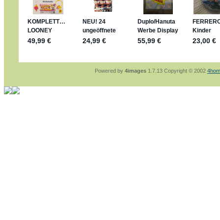
sammelspass.de/einladung/4B72FED814
jan-lukas:
geschrieben am: 28. 4. 2026 - 21
stimmt, jetzt fällt es mir auch ein
*Bussi*
Bonsaipanther:
geschrieben am: 28. 4. 2026
So habe ich das in Erinnerung ... oder?
Bonsaipanther:
geschrieben am: 28. 4. 2026
Nö, gabs nicht ... die 2020er EM oder WM w
Ferrero hat die aber trotzdem rausgebracht 
Powered by
4images
1.7.13 Copyright © 2002
4hom
jan-lukas:
geschrieben am: 28. 4. 2026 - 15
WM Sticker habe ich komplett, kommen die 
Gab es zur WM 2022 keine Teamsticker ???
im Netz finde ich auch keine Info
jan-lukas:
geschrieben am: 26. 4. 2026 - 11
Bin gerade begeistert, Figuren kann man sehr
klappt sehr gut mit dem Befehl - gerade stel
versucht es einfach mal mit ChatGPT, man k
erstellen.
jan-lukas:
geschrieben am: 26. 4. 2026 - 10
erledigt
Bonsaipanther:
geschrieben am: 26. 4. 2026
Ordner Metallfiguren - den Hinweis oben bitt
jan-lukas:
geschrieben am: 25. 4. 2026 - 22
So, Umzug beendet, hoffe es läuft jetzt bess
Bitte achtet auf fehlende Bilder
Danke
Bonsaipanther:
geschrieben am: 20. 4. 2026
NUR ist gut - habe 6 Stück gekauft und davo
Gibt jetzt auch die 3er-Handtaschen - sind mi