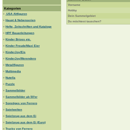
Vorname
Kategorien
Hobby
»
.USA Altfiguren
Dein Sammelgebiet
»
Haupt & Nebenserien
Du möchtest tauschen?
»
Hefte, Zeitschriften und Kataloge
»
HPF Bauanleitungen
»
Kinder Brioss etc.
»
Kinder Freude/Maxi Eier
»
KinderJoy/Eis
»
KinderJoy/Merendero
»
Metallfiguren
»
Multimedia
»
Nutella
»
Puzzle
»
Sammelbilder
»
Sammelbilder ab 50'er
»
Sonstiges von Ferrero
»
Spielwelten
»
Spielzeug aus dem Ei
»
Spielzeug aus dem Ei (Euro)
»
Trucks von Ferrero