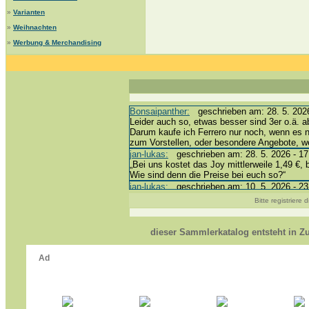
»
Varianten
»
Weihnachten
»
Werbung & Merchandising
Bonsaipanther:
geschrieben am: 28. 5. 2026
Leider auch so, etwas besser sind 3er o.ä. a
Darum kaufe ich Ferrero nur noch, wenn es 
zum Vorstellen, oder besondere Angebote, 
jan-lukas:
geschrieben am: 28. 5. 2026 - 17
„Bei uns kostet das Joy mittlerweile 1,49 €, 
Wie sind denn die Preise bei euch so?“
jan-lukas:
geschrieben am: 10. 5. 2026 - 23
erledigt *bussi*
Bitte registriere
Bonsaipanther:
geschrieben am: 10. 5. 2026
@ Harald
https://www.ue-ei-portal-sammlerkatalog.de/
dieser Sammlerkatalog entsteht in 
Dein Enkel sollte zur Strafe die nächsten 3
*bussi*
jan-lukas:
geschrieben am: 8. 5. 2026 - 12:
Für die Figuren VC307, 310, 318 und 326 ha
mein Enkel hat die leider weggeworfen *grrrr* 
jan-lukas:
geschrieben am: 29. 4. 2026 - 18
https://www.ferrero-