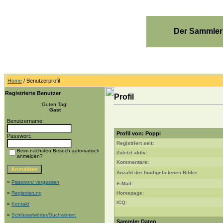
Der Sammler
Home
/ Benutzerprofil
Registrierte Benutzer
Profil
Guten Tag!
Gast
Benutzername:
Profil von: Poppi
Passwort:
Registriert seit:
Beim nächsten Besuch automatisch
Zuletzt aktiv:
anmelden?
Kommentare:
Anzahl der hochgeladenen Bilder:
»
Password vergessen
E-Mail:
»
Registrierung
Homepage:
ICQ:
»
Kontakt
»
Schlüsselwörter/Suchwörter:
Sammler Daten