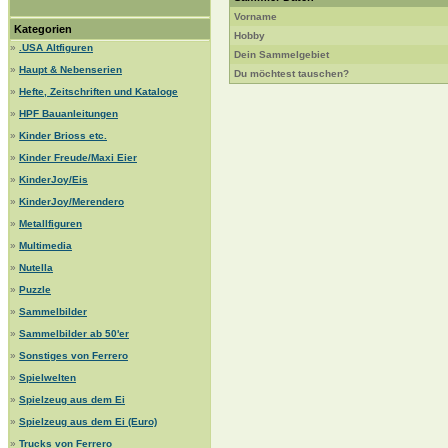
Vorname
Kategorien
Hobby
»
.USA Altfiguren
Dein Sammelgebiet
»
Haupt & Nebenserien
Du möchtest tauschen?
»
Hefte, Zeitschriften und Kataloge
»
HPF Bauanleitungen
»
Kinder Brioss etc.
»
Kinder Freude/Maxi Eier
»
KinderJoy/Eis
»
KinderJoy/Merendero
»
Metallfiguren
»
Multimedia
»
Nutella
»
Puzzle
»
Sammelbilder
»
Sammelbilder ab 50'er
»
Sonstiges von Ferrero
»
Spielwelten
»
Spielzeug aus dem Ei
»
Spielzeug aus dem Ei (Euro)
»
Trucks von Ferrero