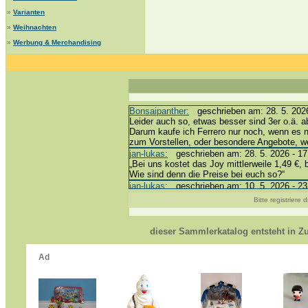
»
Varianten
»
Weihnachten
»
Werbung & Merchandising
Bonsaipanther:
geschrieben am: 28. 5. 2026
Leider auch so, etwas besser sind 3er o.ä. a
Darum kaufe ich Ferrero nur noch, wenn es 
zum Vorstellen, oder besondere Angebote, 
jan-lukas:
geschrieben am: 28. 5. 2026 - 17
„Bei uns kostet das Joy mittlerweile 1,49 €, 
Wie sind denn die Preise bei euch so?“
jan-lukas:
geschrieben am: 10. 5. 2026 - 23
erledigt *bussi*
Bitte registriere
Bonsaipanther:
geschrieben am: 10. 5. 2026
@ Harald
https://www.ue-ei-portal-sammlerkatalog.de/
dieser Sammlerkatalog entsteht in 
Dein Enkel sollte zur Strafe die nächsten 3
*bussi*
jan-lukas:
geschrieben am: 8. 5. 2026 - 12:
Für die Figuren VC307, 310, 318 und 326 ha
mein Enkel hat die leider weggeworfen *grrrr* 
jan-lukas:
geschrieben am: 29. 4. 2026 - 18
https://www.ferrero-