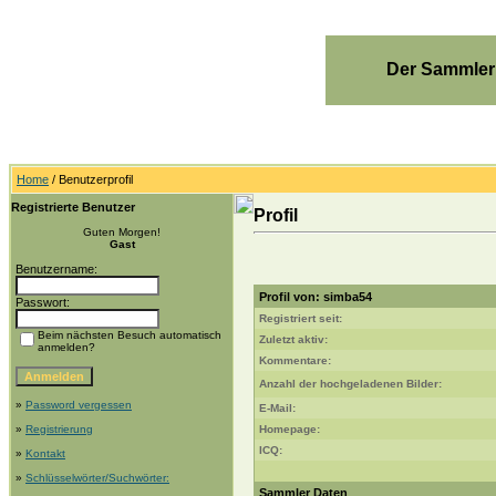
Der Sammler
Home
/ Benutzerprofil
Registrierte Benutzer
Profil
Guten Morgen!
Gast
Benutzername:
Profil von: simba54
Passwort:
Registriert seit:
Beim nächsten Besuch automatisch
Zuletzt aktiv:
anmelden?
Kommentare:
Anzahl der hochgeladenen Bilder:
»
Password vergessen
E-Mail:
»
Registrierung
Homepage:
ICQ:
»
Kontakt
»
Schlüsselwörter/Suchwörter:
Sammler Daten