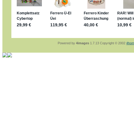
sammelspass.de/einladung/4B72FED814
jan-lukas:
geschrieben am: 28. 4. 2026 - 21
stimmt, jetzt fällt es mir auch ein
*Bussi*
Bonsaipanther:
geschrieben am: 28. 4. 2026
So habe ich das in Erinnerung ... oder?
Bonsaipanther:
geschrieben am: 28. 4. 2026
Nö, gabs nicht ... die 2020er EM oder WM w
Ferrero hat die aber trotzdem rausgebracht 
Powered by
4images
1.7.13 Copyright © 2002
4hom
jan-lukas:
geschrieben am: 28. 4. 2026 - 15
WM Sticker habe ich komplett, kommen die 
Gab es zur WM 2022 keine Teamsticker ???
im Netz finde ich auch keine Info
jan-lukas:
geschrieben am: 26. 4. 2026 - 11
Bin gerade begeistert, Figuren kann man sehr
klappt sehr gut mit dem Befehl - gerade stel
versucht es einfach mal mit ChatGPT, man k
erstellen.
jan-lukas:
geschrieben am: 26. 4. 2026 - 10
erledigt
Bonsaipanther:
geschrieben am: 26. 4. 2026
Ordner Metallfiguren - den Hinweis oben bitt
jan-lukas:
geschrieben am: 25. 4. 2026 - 22
So, Umzug beendet, hoffe es läuft jetzt bess
Bitte achtet auf fehlende Bilder
Danke
Bonsaipanther:
geschrieben am: 20. 4. 2026
NUR ist gut - habe 6 Stück gekauft und davo
Gibt jetzt auch die 3er-Handtaschen - sind mi