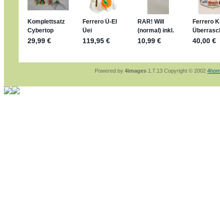
sammelspass.de/einladung/4B72FED814
jan-lukas:
geschrieben am: 28. 4. 2026 - 21
stimmt, jetzt fällt es mir auch ein
*Bussi*
Bonsaipanther:
geschrieben am: 28. 4. 2026
So habe ich das in Erinnerung ... oder?
Bonsaipanther:
geschrieben am: 28. 4. 2026
Nö, gabs nicht ... die 2020er EM oder WM w
Ferrero hat die aber trotzdem rausgebracht 
Powered by
4images
1.7.13 Copyright © 2002
4hom
jan-lukas:
geschrieben am: 28. 4. 2026 - 15
WM Sticker habe ich komplett, kommen die 
Gab es zur WM 2022 keine Teamsticker ???
im Netz finde ich auch keine Info
jan-lukas:
geschrieben am: 26. 4. 2026 - 11
Bin gerade begeistert, Figuren kann man sehr
klappt sehr gut mit dem Befehl - gerade stel
versucht es einfach mal mit ChatGPT, man k
erstellen.
jan-lukas:
geschrieben am: 26. 4. 2026 - 10
erledigt
Bonsaipanther:
geschrieben am: 26. 4. 2026
Ordner Metallfiguren - den Hinweis oben bitt
jan-lukas:
geschrieben am: 25. 4. 2026 - 22
So, Umzug beendet, hoffe es läuft jetzt bess
Bitte achtet auf fehlende Bilder
Danke
Bonsaipanther:
geschrieben am: 20. 4. 2026
NUR ist gut - habe 6 Stück gekauft und davo
Gibt jetzt auch die 3er-Handtaschen - sind mi