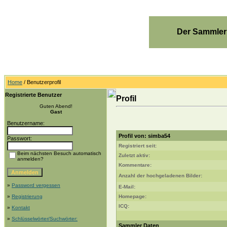
Der Sammler
Home
/ Benutzerprofil
Registrierte Benutzer
Profil
Guten Abend!
Gast
Benutzername:
Profil von: simba54
Passwort:
Registriert seit:
Beim nächsten Besuch automatisch
Zuletzt aktiv:
anmelden?
Kommentare:
Anzahl der hochgeladenen Bilder:
»
Password vergessen
E-Mail:
»
Registrierung
Homepage:
ICQ:
»
Kontakt
»
Schlüsselwörter/Suchwörter:
Sammler Daten