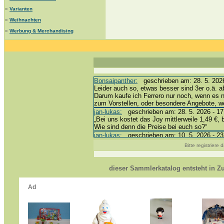
»
Varianten
»
Weihnachten
»
Werbung & Merchandising
Bonsaipanther:
geschrieben am: 28. 5. 2026
Leider auch so, etwas besser sind 3er o.ä. a
Darum kaufe ich Ferrero nur noch, wenn es 
zum Vorstellen, oder besondere Angebote, 
jan-lukas:
geschrieben am: 28. 5. 2026 - 17
„Bei uns kostet das Joy mittlerweile 1,49 €, 
Wie sind denn die Preise bei euch so?“
jan-lukas:
geschrieben am: 10. 5. 2026 - 23
erledigt *bussi*
Bitte registriere
Bonsaipanther:
geschrieben am: 10. 5. 2026
@ Harald
https://www.ue-ei-portal-sammlerkatalog.de/
dieser Sammlerkatalog entsteht in 
Dein Enkel sollte zur Strafe die nächsten 3
*bussi*
jan-lukas:
geschrieben am: 8. 5. 2026 - 12:
Für die Figuren VC307, 310, 318 und 326 ha
mein Enkel hat die leider weggeworfen *grrrr* 
jan-lukas:
geschrieben am: 29. 4. 2026 - 18
https://www.ferrero-