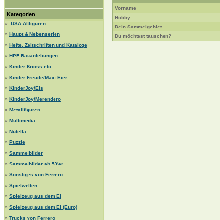
Vorname
Kategorien
Hobby
»
.USA Altfiguren
Dein Sammelgebiet
»
Haupt & Nebenserien
Du möchtest tauschen?
»
Hefte, Zeitschriften und Kataloge
»
HPF Bauanleitungen
»
Kinder Brioss etc.
»
Kinder Freude/Maxi Eier
»
KinderJoy/Eis
»
KinderJoy/Merendero
»
Metallfiguren
»
Multimedia
»
Nutella
»
Puzzle
»
Sammelbilder
»
Sammelbilder ab 50'er
»
Sonstiges von Ferrero
»
Spielwelten
»
Spielzeug aus dem Ei
»
Spielzeug aus dem Ei (Euro)
»
Trucks von Ferrero