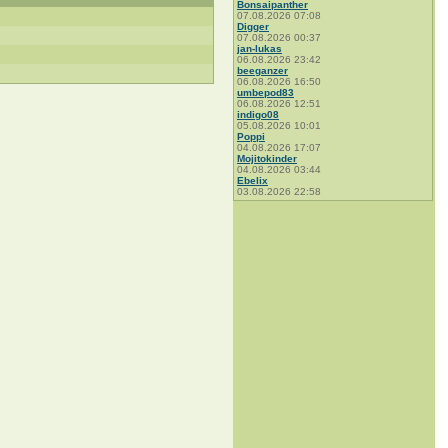
Bonsaipanther
07.08.2026 07:08
Digger
07.08.2026 00:37
jan-lukas
06.08.2026 23:42
beeganzer
06.08.2026 16:50
umbepod83
06.08.2026 12:51
indigo08
05.08.2026 10:01
Poppi
04.08.2026 17:07
Mojitokinder
04.08.2026 03:44
Ebelix
03.08.2026 22:58