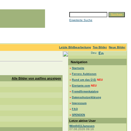
Erweiterte Suche
Letzte Bildbearbeitung
Top Bilder
Neue Bilder
Navigation
»
Startseite
»
Ferrero Auktionen
Alle Bilder von patfino anzeigen
»
Rund um das Ü-Ei
NEU
»
Eiertante.com
NEU
»
Fremdfirmenkatalog
»
Datenschutzerklärung
»
Impressum
»
FAQ
»
SPENDEN
Letze aktive User
Wim0411Janssen
07.08.2026 09:16