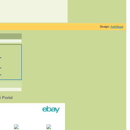
Design:
Art4Heart
 Portal
1