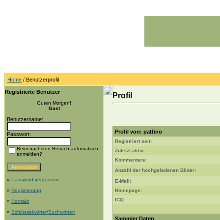
Home
/ Benutzerprofil
Registrierte Benutzer
Profil
Guten Morgen!
Gast
Benutzername:
Profil von: patfino
Passwort:
Registriert seit:
Beim nächsten Besuch automatisch
Zuletzt aktiv:
anmelden?
Kommentare:
Anzahl der hochgeladenen Bilder:
»
Password vergessen
E-Mail:
»
Registrierung
Homepage:
ICQ:
»
Kontakt
»
Schlüsselwörter/Suchwörter:
Sammler Daten