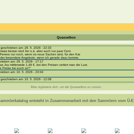
Quasselbox
eschrieben am: 28. 5. 2026 - 22:33
etwas besser sind 3er o.ä. aber auch nur paar Cent.
Ferrero nur noch, wenn es neue Sachen sind, für den Kat
 oder besondere Angebote, wenn ich gerade dazu komme.
ieben am: 28. 5. 2026 - 17:17
as Joy mittlerweile 1,49 €, bei den Preisen verliert man die Lust.
e Preise bei euch so?“
ieben am: 10. 5. 2026 - 23:04
eschrieben am: 10. 5. 2026 - 12:08
i-portal-sammlerkatalog.de/categories.php?cat_id=1043
- BPZ obere Reihe
Bitte registriere dich, um die Quasselbox zu nutzen.
e zur Strafe die nächsten 3 Monate keine Ü-Eier bekommen ;))
ieben am: 8. 5. 2026 - 12:01
 VC307, 310, 318 und 326 habe ich keine BPZ
Sammlerkatalog entsteht in Zusammenarbeit mit den Sammlern vom Ü-Ei
e leider weggeworfen *grrrr* ;)
ieben am: 29. 4. 2026 - 18:04
ro-
e/einladung/4B72FED814DD42F481659307EF984D5033DD87A60AD94E1389FBB91B6F2859C
ieben am: 28. 4. 2026 - 21:49
t es mir auch ein
eschrieben am: 28. 4. 2026 - 21:01
in Erinnerung ... oder?