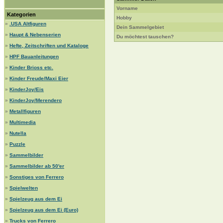
Vorname
Kategorien
Hobby
»
.USA Altfiguren
Dein Sammelgebiet
»
Haupt & Nebenserien
Du möchtest tauschen?
»
Hefte, Zeitschriften und Kataloge
»
HPF Bauanleitungen
»
Kinder Brioss etc.
»
Kinder Freude/Maxi Eier
»
KinderJoy/Eis
»
KinderJoy/Merendero
»
Metallfiguren
»
Multimedia
»
Nutella
»
Puzzle
»
Sammelbilder
»
Sammelbilder ab 50'er
»
Sonstiges von Ferrero
»
Spielwelten
»
Spielzeug aus dem Ei
»
Spielzeug aus dem Ei (Euro)
»
Trucks von Ferrero