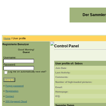
Der Sammler
Home
/ User profile
Registrierte Benutzer
Control Panel
Good Morning!
Guest
Username:
User profile of: Sebos
Password:
Join Date:
Log me on automatically next visit?
Last Activity:
Comments:
Number of high-loaded pictures:
»
Forgot password
Email:
»
Registration
Homepage:
»
Contact
ICQ:
»
200 Keyword Cloud
Sammler Daten