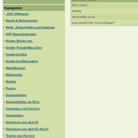
first name
Kategorien
Hobby
»
.USA Altfiguren
Assembly area
»
Haupt & Nebenserien
you would like to exchange?
»
Hefte, Zeitschriften und Kataloge
»
HPF Bauanleitungen
»
Kinder Brioss etc.
»
Kinder Freude/Maxi Eier
»
KinderJoy/Eis
»
KinderJoy/Merendero
»
Metallfiguren
»
Multimedia
»
Nutella
»
Puzzle
»
Sammelbilder
»
Sammelbilder ab 50'er
»
Sonstiges von Ferrero
»
Spielwelten
»
Spielzeug aus dem Ei
»
Spielzeug aus dem Ei (Euro)
»
Trucks von Ferrero