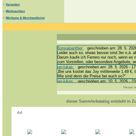
»
Varianten
»
Weihnachten
»
Werbung & Merchandising
Bonsaipanther:
geschrieben am: 28. 5. 2026
Leider auch so, etwas besser sind 3er o.ä. a
Darum kaufe ich Ferrero nur noch, wenn es 
zum Vorstellen, oder besondere Angebote, 
jan-lukas:
geschrieben am: 28. 5. 2026 - 17
„Bei uns kostet das Joy mittlerweile 1,49 €, 
Wie sind denn die Preise bei euch so?“
jan-lukas:
geschrieben am: 10. 5. 2026 - 23
erledigt *bussi*
Please re
Bonsaipanther:
geschrieben am: 10. 5. 2026
@ Harald
https://www.ue-ei-portal-sammlerkatalog.de/
dieser Sammlerkatalog entsteht in 
Dein Enkel sollte zur Strafe die nächsten 3
*bussi*
jan-lukas:
geschrieben am: 8. 5. 2026 - 12:
Für die Figuren VC307, 310, 318 und 326 ha
mein Enkel hat die leider weggeworfen *grrrr* 
jan-lukas:
geschrieben am: 29. 4. 2026 - 18
https://www.ferrero-