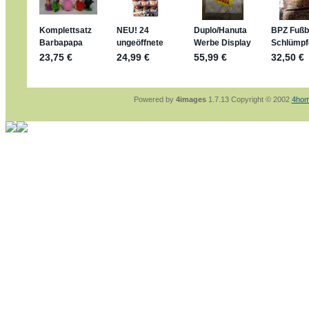
sammelspass.de/einladung/4B72FED814
jan-lukas:
geschrieben am: 28. 4. 2026 - 21
stimmt, jetzt fällt es mir auch ein
*Bussi*
Bonsaipanther:
geschrieben am: 28. 4. 2026
So habe ich das in Erinnerung ... oder?
Bonsaipanther:
geschrieben am: 28. 4. 2026
Nö, gabs nicht ... die 2020er EM oder WM w
Ferrero hat die aber trotzdem rausgebracht 
Powered by
4images
1.7.13 Copyright © 2002
4hom
jan-lukas:
geschrieben am: 28. 4. 2026 - 15
WM Sticker habe ich komplett, kommen die 
Gab es zur WM 2022 keine Teamsticker ???
im Netz finde ich auch keine Info
jan-lukas:
geschrieben am: 26. 4. 2026 - 11
Bin gerade begeistert, Figuren kann man sehr
klappt sehr gut mit dem Befehl - gerade stel
versucht es einfach mal mit ChatGPT, man k
erstellen.
jan-lukas:
geschrieben am: 26. 4. 2026 - 10
erledigt
Bonsaipanther:
geschrieben am: 26. 4. 2026
Ordner Metallfiguren - den Hinweis oben bitt
jan-lukas:
geschrieben am: 25. 4. 2026 - 22
So, Umzug beendet, hoffe es läuft jetzt bess
Bitte achtet auf fehlende Bilder
Danke
Bonsaipanther:
geschrieben am: 20. 4. 2026
NUR ist gut - habe 6 Stück gekauft und davo
Gibt jetzt auch die 3er-Handtaschen - sind mi