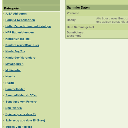
Sammler Daten
Kategorien
Vorname
»
.USA Altfiguren
Alle über dieses Benut
»
Haupt & Nebenserien
Hobby
und zeigen genau die au
»
Hefte, Zeitschriften und Kataloge
Dein Sammelgebiet
»
HPF Bauanleitungen
Du möchtest
tauschen?
»
Kinder Brioss etc.
»
Kinder Freude/Maxi Eier
»
KinderJoy/Eis
»
KinderJoy/Merendero
»
Metallfiguren
»
Multimedia
»
Nutella
»
Puzzle
»
Sammelbilder
»
Sammelbilder ab 50'er
»
Sonstiges von Ferrero
»
Spielwelten
»
Spielzeug aus dem Ei
»
Spielzeug aus dem Ei (Euro)
»
Trucks von Ferrero