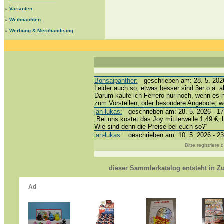
»
Varianten
»
Weihnachten
»
Werbung & Merchandising
Bonsaipanther:
geschrieben am: 28. 5. 2026
Leider auch so, etwas besser sind 3er o.ä. a
Darum kaufe ich Ferrero nur noch, wenn es 
zum Vorstellen, oder besondere Angebote, 
jan-lukas:
geschrieben am: 28. 5. 2026 - 17
„Bei uns kostet das Joy mittlerweile 1,49 €, 
Wie sind denn die Preise bei euch so?“
jan-lukas:
geschrieben am: 10. 5. 2026 - 23
erledigt *bussi*
Bitte registriere
Bonsaipanther:
geschrieben am: 10. 5. 2026
@ Harald
https://www.ue-ei-portal-sammlerkatalog.de/
dieser Sammlerkatalog entsteht in 
Dein Enkel sollte zur Strafe die nächsten 3
*bussi*
jan-lukas:
geschrieben am: 8. 5. 2026 - 12:
Für die Figuren VC307, 310, 318 und 326 ha
mein Enkel hat die leider weggeworfen *grrrr*
jan-lukas:
geschrieben am: 29. 4. 2026 - 18
https://www.ferrero-