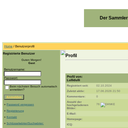
Der Sammler
Home
/ Benutzerprofil
Registrierte Benutzer
Profil
Guten Morgen!
Gast
Benutzername:
Profil von:
Passwort:
Lullidulli
Registriert seit:
02.10.2024
Beim nächsten Besuch automatisch
anmelden?
Zuletzt aktiv:
17.06.2026 21:50
Kommentare:
0
Anzahl der
76
»
Password vergessen
hochgeladenen
Bilder:
»
Registrierung
E-Mail:
»
Kontakt
Homepage:
»
Schlüsselwörter/Suchwörter:
ICQ: