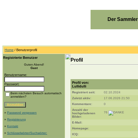
Der Sammler
Home
/ Benutzerprofil
Registrierte Benutzer
Profil
Guten Abend!
Gast
Benutzername:
Profil von:
Passwort:
Lullidulli
Registriert seit:
02.10.2024
Beim nächsten Besuch automatisch
anmelden?
Zuletzt aktiv:
17.06.2026 21:50
Kommentare:
0
Anzahl der
76
»
Password vergessen
hochgeladenen
Bilder:
»
Registrierung
E-Mail:
»
Kontakt
Homepage:
»
Schlüsselwörter/Suchwörter:
ICQ: