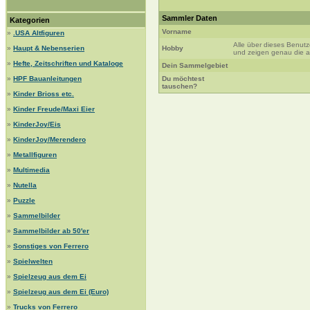
Sammler Daten
Kategorien
Vorname
»
.USA Altfiguren
Alle über dieses Benut
»
Haupt & Nebenserien
Hobby
und zeigen genau die au
»
Hefte, Zeitschriften und Kataloge
Dein Sammelgebiet
»
HPF Bauanleitungen
Du möchtest
tauschen?
»
Kinder Brioss etc.
»
Kinder Freude/Maxi Eier
»
KinderJoy/Eis
»
KinderJoy/Merendero
»
Metallfiguren
»
Multimedia
»
Nutella
»
Puzzle
»
Sammelbilder
»
Sammelbilder ab 50'er
»
Sonstiges von Ferrero
»
Spielwelten
»
Spielzeug aus dem Ei
»
Spielzeug aus dem Ei (Euro)
»
Trucks von Ferrero