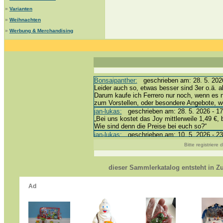
»
Varianten
»
Weihnachten
»
Werbung & Merchandising
Bonsaipanther:
geschrieben am: 28. 5. 2026
Leider auch so, etwas besser sind 3er o.ä. a
Darum kaufe ich Ferrero nur noch, wenn es 
zum Vorstellen, oder besondere Angebote, 
jan-lukas:
geschrieben am: 28. 5. 2026 - 17
„Bei uns kostet das Joy mittlerweile 1,49 €, 
Wie sind denn die Preise bei euch so?“
jan-lukas:
geschrieben am: 10. 5. 2026 - 23
erledigt *bussi*
Bitte registriere
Bonsaipanther:
geschrieben am: 10. 5. 2026
@ Harald
https://www.ue-ei-portal-sammlerkatalog.de/
dieser Sammlerkatalog entsteht in 
Dein Enkel sollte zur Strafe die nächsten 3
*bussi*
jan-lukas:
geschrieben am: 8. 5. 2026 - 12:
Für die Figuren VC307, 310, 318 und 326 ha
mein Enkel hat die leider weggeworfen *grrrr*
jan-lukas:
geschrieben am: 29. 4. 2026 - 18
https://www.ferrero-