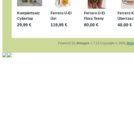
sammelspass.de/einladung/4B72FED814
jan-lukas:
geschrieben am: 28. 4. 2026 - 21
stimmt, jetzt fällt es mir auch ein
*Bussi*
Bonsaipanther:
geschrieben am: 28. 4. 2026
So habe ich das in Erinnerung ... oder?
Bonsaipanther:
geschrieben am: 28. 4. 2026
Nö, gabs nicht ... die 2020er EM oder WM w
Ferrero hat die aber trotzdem rausgebracht 
Powered by
4images
1.7.13 Copyright © 2002
4hom
jan-lukas:
geschrieben am: 28. 4. 2026 - 15
WM Sticker habe ich komplett, kommen die 
Gab es zur WM 2022 keine Teamsticker ???
im Netz finde ich auch keine Info
jan-lukas:
geschrieben am: 26. 4. 2026 - 11
Bin gerade begeistert, Figuren kann man sehr
klappt sehr gut mit dem Befehl - gerade stel
versucht es einfach mal mit ChatGPT, man k
erstellen.
jan-lukas:
geschrieben am: 26. 4. 2026 - 10
erledigt
Bonsaipanther:
geschrieben am: 26. 4. 2026
Ordner Metallfiguren - den Hinweis oben bitt
jan-lukas:
geschrieben am: 25. 4. 2026 - 22
So, Umzug beendet, hoffe es läuft jetzt bess
Bitte achtet auf fehlende Bilder
Danke
Bonsaipanther:
geschrieben am: 20. 4. 2026
NUR ist gut - habe 6 Stück gekauft und davo
Gibt jetzt auch die 3er-Handtaschen - sind mi