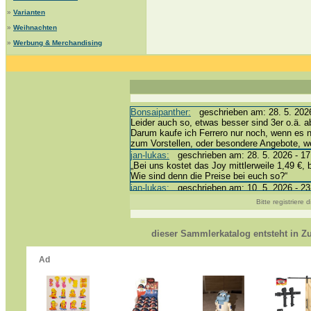
»
Varianten
»
Weihnachten
»
Werbung & Merchandising
Bonsaipanther:
geschrieben am: 28. 5. 2026
Leider auch so, etwas besser sind 3er o.ä. a
Darum kaufe ich Ferrero nur noch, wenn es 
zum Vorstellen, oder besondere Angebote, 
jan-lukas:
geschrieben am: 28. 5. 2026 - 17
„Bei uns kostet das Joy mittlerweile 1,49 €, 
Wie sind denn die Preise bei euch so?“
jan-lukas:
geschrieben am: 10. 5. 2026 - 23
erledigt *bussi*
Bitte registriere
Bonsaipanther:
geschrieben am: 10. 5. 2026
@ Harald
https://www.ue-ei-portal-sammlerkatalog.de/
dieser Sammlerkatalog entsteht in 
Dein Enkel sollte zur Strafe die nächsten 3
*bussi*
jan-lukas:
geschrieben am: 8. 5. 2026 - 12:
Für die Figuren VC307, 310, 318 und 326 ha
mein Enkel hat die leider weggeworfen *grrrr* 
jan-lukas:
geschrieben am: 29. 4. 2026 - 18
https://www.ferrero-