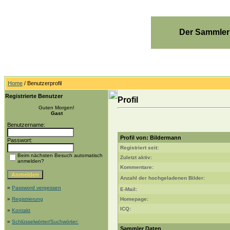
Der Sammler
Home
/ Benutzerprofil
Registrierte Benutzer
Profil
Guten Morgen!
Gast
Benutzername:
Profil von: Bildermann
Passwort:
Registriert seit:
Beim nächsten Besuch automatisch
Zuletzt aktiv:
anmelden?
Kommentare:
Anzahl der hochgeladenen Bilder:
»
Password vergessen
E-Mail:
»
Registrierung
Homepage:
ICQ:
»
Kontakt
»
Schlüsselwörter/Suchwörter:
Sammler Daten