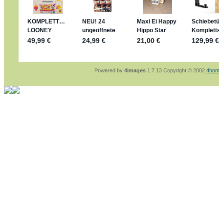
sammelspass.de/einladung/4B72FED814
jan-lukas:
geschrieben am: 28. 4. 2026 - 21
stimmt, jetzt fällt es mir auch ein
*Bussi*
Bonsaipanther:
geschrieben am: 28. 4. 2026
So habe ich das in Erinnerung ... oder?
Bonsaipanther:
geschrieben am: 28. 4. 2026
Nö, gabs nicht ... die 2020er EM oder WM w
Ferrero hat die aber trotzdem rausgebracht 
Powered by
4images
1.7.13 Copyright © 2002
4hom
jan-lukas:
geschrieben am: 28. 4. 2026 - 15
WM Sticker habe ich komplett, kommen die 
Gab es zur WM 2022 keine Teamsticker ???
im Netz finde ich auch keine Info
jan-lukas:
geschrieben am: 26. 4. 2026 - 11
Bin gerade begeistert, Figuren kann man sehr
klappt sehr gut mit dem Befehl - gerade stel
versucht es einfach mal mit ChatGPT, man k
erstellen.
jan-lukas:
geschrieben am: 26. 4. 2026 - 10
erledigt
Bonsaipanther:
geschrieben am: 26. 4. 2026
Ordner Metallfiguren - den Hinweis oben bitt
jan-lukas:
geschrieben am: 25. 4. 2026 - 22
So, Umzug beendet, hoffe es läuft jetzt bess
Bitte achtet auf fehlende Bilder
Danke
Bonsaipanther:
geschrieben am: 20. 4. 2026
NUR ist gut - habe 6 Stück gekauft und davo
Gibt jetzt auch die 3er-Handtaschen - sind mi