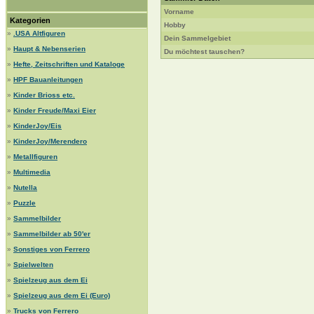
Vorname
Kategorien
Hobby
»
.USA Altfiguren
Dein Sammelgebiet
»
Haupt & Nebenserien
Du möchtest tauschen?
»
Hefte, Zeitschriften und Kataloge
»
HPF Bauanleitungen
»
Kinder Brioss etc.
»
Kinder Freude/Maxi Eier
»
KinderJoy/Eis
»
KinderJoy/Merendero
»
Metallfiguren
»
Multimedia
»
Nutella
»
Puzzle
»
Sammelbilder
»
Sammelbilder ab 50'er
»
Sonstiges von Ferrero
»
Spielwelten
»
Spielzeug aus dem Ei
»
Spielzeug aus dem Ei (Euro)
»
Trucks von Ferrero