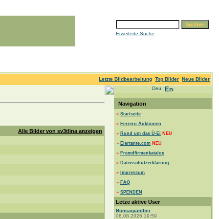
Erweiterte Suche
Letzte Bildbearbeitung
Top Bilder
Neue Bilder
Navigation
»
Startseite
»
Ferrero Auktionen
Alle Bilder von sv3tlina anzeigen
»
Rund um das Ü-Ei
NEU
»
Eiertante.com
NEU
»
Fremdfirmenkatalog
»
Datenschutzerklärung
»
Impressum
»
FAQ
»
SPENDEN
Letze aktive User
Bonsaipanther
06.08.2026 19:59