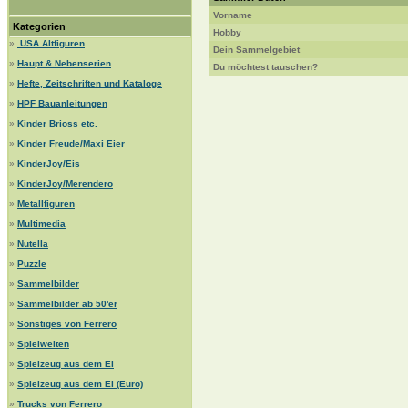
Vorname
Kategorien
Hobby
»
.USA Altfiguren
Dein Sammelgebiet
»
Haupt & Nebenserien
Du möchtest tauschen?
»
Hefte, Zeitschriften und Kataloge
»
HPF Bauanleitungen
»
Kinder Brioss etc.
»
Kinder Freude/Maxi Eier
»
KinderJoy/Eis
»
KinderJoy/Merendero
»
Metallfiguren
»
Multimedia
»
Nutella
»
Puzzle
»
Sammelbilder
»
Sammelbilder ab 50'er
»
Sonstiges von Ferrero
»
Spielwelten
»
Spielzeug aus dem Ei
»
Spielzeug aus dem Ei (Euro)
»
Trucks von Ferrero