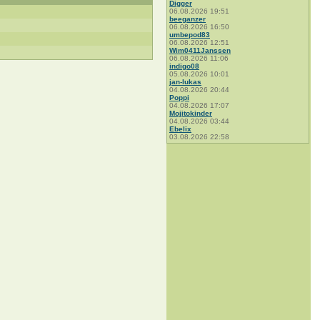
Digger
06.08.2026 19:51
beeganzer
06.08.2026 16:50
umbepod83
06.08.2026 12:51
Wim0411Janssen
06.08.2026 11:06
indigo08
05.08.2026 10:01
jan-lukas
04.08.2026 20:44
Poppi
04.08.2026 17:07
Mojitokinder
04.08.2026 03:44
Ebelix
03.08.2026 22:58