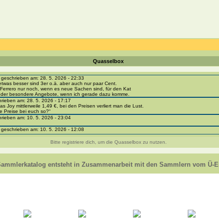
Quasselbox
eschrieben am: 28. 5. 2026 - 22:33
etwas besser sind 3er o.ä. aber auch nur paar Cent.
Ferrero nur noch, wenn es neue Sachen sind, für den Kat
 oder besondere Angebote, wenn ich gerade dazu komme.
ieben am: 28. 5. 2026 - 17:17
as Joy mittlerweile 1,49 €, bei den Preisen verliert man die Lust.
e Preise bei euch so?“
ieben am: 10. 5. 2026 - 23:04
eschrieben am: 10. 5. 2026 - 12:08
i-portal-sammlerkatalog.de/categories.php?cat_id=1043
- BPZ obere Reihe
Bitte registriere dich, um die Quasselbox zu nutzen.
e zur Strafe die nächsten 3 Monate keine Ü-Eier bekommen ;))
ieben am: 8. 5. 2026 - 12:01
 VC307, 310, 318 und 326 habe ich keine BPZ
Sammlerkatalog entsteht in Zusammenarbeit mit den Sammlern vom Ü-Ei
e leider weggeworfen *grrrr* ;)
ieben am: 29. 4. 2026 - 18:04
ro-
e/einladung/4B72FED814DD42F481659307EF984D5033DD87A60AD94E1389FBB91B6F2859C
ieben am: 28. 4. 2026 - 21:49
t es mir auch ein
eschrieben am: 28. 4. 2026 - 21:01
in Erinnerung ... oder?