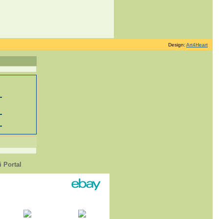
Design:
Art4Heart
 Portal
1