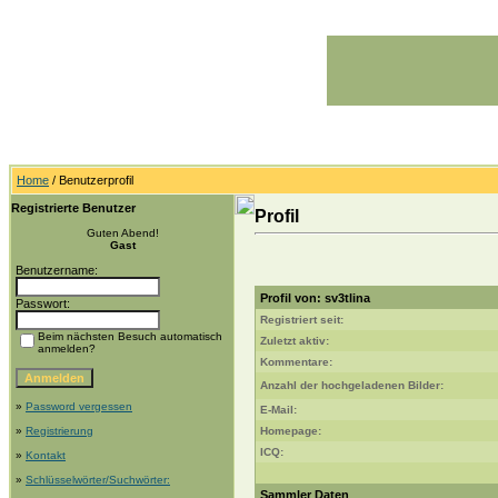
Home
/ Benutzerprofil
Registrierte Benutzer
Profil
Guten Abend!
Gast
Benutzername:
Profil von: sv3tlina
Passwort:
Registriert seit:
Beim nächsten Besuch automatisch
Zuletzt aktiv:
anmelden?
Kommentare:
Anzahl der hochgeladenen Bilder:
»
Password vergessen
E-Mail:
»
Registrierung
Homepage:
ICQ:
»
Kontakt
»
Schlüsselwörter/Suchwörter:
Sammler Daten