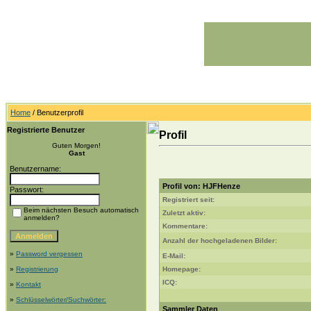
Home
/ Benutzerprofil
Registrierte Benutzer
Profil
Guten Morgen!
Gast
Benutzername:
Profil von: HJFHenze
Passwort:
Registriert seit:
Beim nächsten Besuch automatisch
Zuletzt aktiv:
anmelden?
Kommentare:
Anzahl der hochgeladenen Bilder:
»
Password vergessen
E-Mail:
»
Registrierung
Homepage:
ICQ:
»
Kontakt
»
Schlüsselwörter/Suchwörter:
Sammler Daten