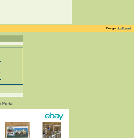
Design:
Art4Heart
 Portal
1