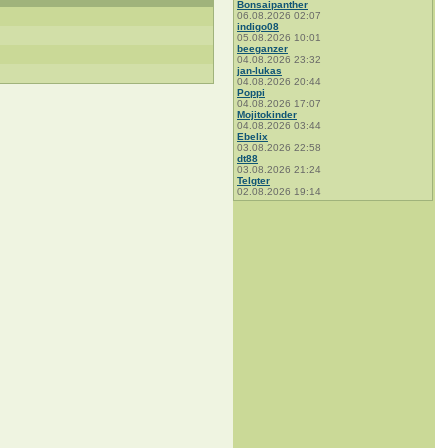
Bonsaipanther
06.08.2026 02:07
indigo08
05.08.2026 10:01
beeganzer
04.08.2026 23:32
jan-lukas
04.08.2026 20:44
Poppi
04.08.2026 17:07
Mojitokinder
04.08.2026 03:44
Ebelix
03.08.2026 22:58
dt88
03.08.2026 21:24
Telgter
02.08.2026 19:14