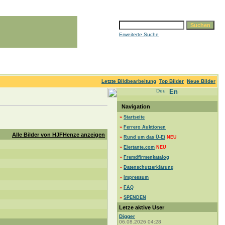
Erweiterte Suche
Letzte Bildbearbeitung
Top Bilder
Neue Bilder
Navigation
»
Startseite
»
Ferrero Auktionen
Alle Bilder von HJFHenze anzeigen
»
Rund um das Ü-Ei
NEU
»
Eiertante.com
NEU
»
Fremdfirmenkatalog
»
Datenschutzerklärung
»
Impressum
»
FAQ
»
SPENDEN
Letze aktive User
Digger
06.08.2026 04:28