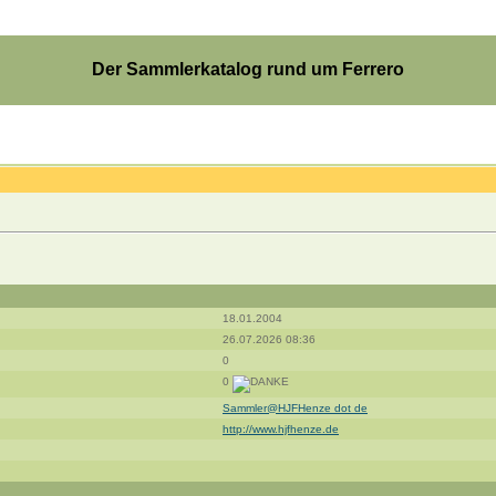
Der Sammlerkatalog rund um Ferrero
18.01.2004
26.07.2026 08:36
0
0
Sammler@HJFHenze dot de
http://www.hjfhenze.de