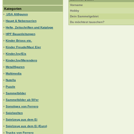
Vorname
Kategorien
Hobby
»
.USA Altfiguren
Dein Sammelgebiet
»
Haupt & Nebenserien
Du möchtest tauschen?
»
Hefte, Zeitschriften und Kataloge
»
HPF Bauanleitungen
»
Kinder Brioss etc.
»
Kinder Freude/Maxi Eier
»
KinderJoy/Eis
»
KinderJoy/Merendero
»
Metallfiguren
»
Multimedia
»
Nutella
»
Puzzle
»
Sammelbilder
»
Sammelbilder ab 50'er
»
Sonstiges von Ferrero
»
Spielwelten
»
Spielzeug aus dem Ei
»
Spielzeug aus dem Ei (Euro)
»
Trucks von Ferrero