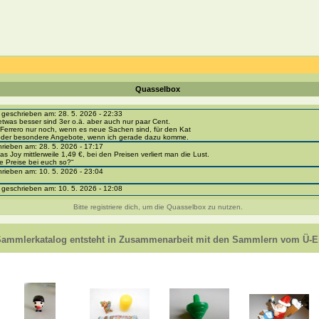
Quasselbox
eschrieben am: 28. 5. 2026 - 22:33
etwas besser sind 3er o.ä. aber auch nur paar Cent.
Ferrero nur noch, wenn es neue Sachen sind, für den Kat
 oder besondere Angebote, wenn ich gerade dazu komme.
ieben am: 28. 5. 2026 - 17:17
as Joy mittlerweile 1,49 €, bei den Preisen verliert man die Lust.
e Preise bei euch so?“
ieben am: 10. 5. 2026 - 23:04
eschrieben am: 10. 5. 2026 - 12:08
i-portal-sammlerkatalog.de/categories.php?cat_id=1043
- BPZ obere Reihe
Bitte registriere dich, um die Quasselbox zu nutzen.
e zur Strafe die nächsten 3 Monate keine Ü-Eier bekommen ;))
ieben am: 8. 5. 2026 - 12:01
 VC307, 310, 318 und 326 habe ich keine BPZ
Sammlerkatalog entsteht in Zusammenarbeit mit den Sammlern vom Ü-Ei
e leider weggeworfen *grrrr* ;)
ieben am: 29. 4. 2026 - 18:04
ro-
e/einladung/4B72FED814DD42F481659307EF984D5033DD87A60AD94E1389FBB91B6F2859C
ieben am: 28. 4. 2026 - 21:49
t es mir auch ein
eschrieben am: 28. 4. 2026 - 21:01
in Erinnerung ... oder?