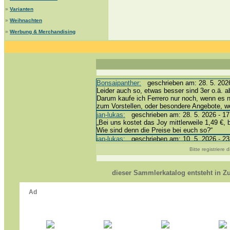
»
Varianten
»
Weihnachten
»
Werbung & Merchandising
Bonsaipanther:
geschrieben am: 28. 5. 2026
Leider auch so, etwas besser sind 3er o.ä. a
Darum kaufe ich Ferrero nur noch, wenn es 
zum Vorstellen, oder besondere Angebote, 
jan-lukas:
geschrieben am: 28. 5. 2026 - 17
„Bei uns kostet das Joy mittlerweile 1,49 €, 
Wie sind denn die Preise bei euch so?“
jan-lukas:
geschrieben am: 10. 5. 2026 - 23
erledigt *bussi*
Bitte registriere
Bonsaipanther:
geschrieben am: 10. 5. 2026
@ Harald
https://www.ue-ei-portal-sammlerkatalog.de/
dieser Sammlerkatalog entsteht in 
Dein Enkel sollte zur Strafe die nächsten 3
*bussi*
jan-lukas:
geschrieben am: 8. 5. 2026 - 12:
Für die Figuren VC307, 310, 318 und 326 ha
mein Enkel hat die leider weggeworfen *grrrr* 
jan-lukas:
geschrieben am: 29. 4. 2026 - 18
https://www.ferrero-