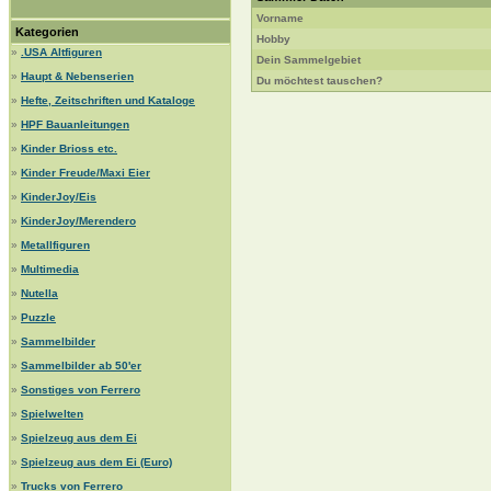
Vorname
Kategorien
Hobby
»
.USA Altfiguren
Dein Sammelgebiet
»
Haupt & Nebenserien
Du möchtest tauschen?
»
Hefte, Zeitschriften und Kataloge
»
HPF Bauanleitungen
»
Kinder Brioss etc.
»
Kinder Freude/Maxi Eier
»
KinderJoy/Eis
»
KinderJoy/Merendero
»
Metallfiguren
»
Multimedia
»
Nutella
»
Puzzle
»
Sammelbilder
»
Sammelbilder ab 50'er
»
Sonstiges von Ferrero
»
Spielwelten
»
Spielzeug aus dem Ei
»
Spielzeug aus dem Ei (Euro)
»
Trucks von Ferrero