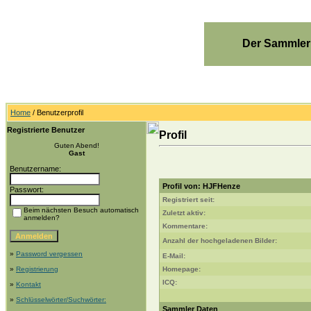
Der Sammler
Home
/ Benutzerprofil
Registrierte Benutzer
Profil
Guten Abend!
Gast
Benutzername:
Profil von: HJFHenze
Passwort:
Registriert seit:
Beim nächsten Besuch automatisch
Zuletzt aktiv:
anmelden?
Kommentare:
Anzahl der hochgeladenen Bilder:
»
Password vergessen
E-Mail:
»
Registrierung
Homepage:
ICQ:
»
Kontakt
»
Schlüsselwörter/Suchwörter:
Sammler Daten