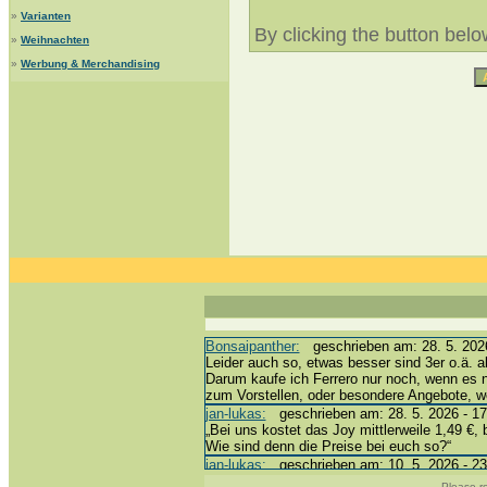
»
Varianten
By clicking the button bel
»
Weihnachten
»
Werbung & Merchandising
Bonsaipanther:
geschrieben am: 28. 5. 2026
Leider auch so, etwas besser sind 3er o.ä. a
Darum kaufe ich Ferrero nur noch, wenn es 
zum Vorstellen, oder besondere Angebote, 
jan-lukas:
geschrieben am: 28. 5. 2026 - 17
„Bei uns kostet das Joy mittlerweile 1,49 €, 
Wie sind denn die Preise bei euch so?“
jan-lukas:
geschrieben am: 10. 5. 2026 - 23
erledigt *bussi*
Please r