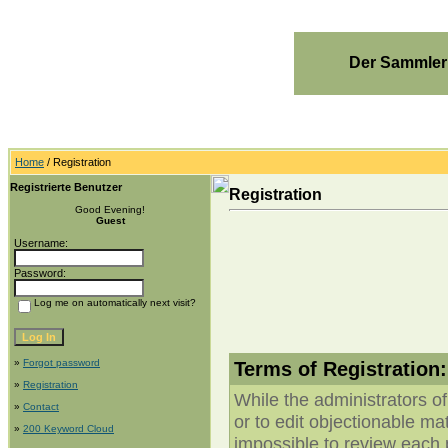
Der Sammler
Home
/ Registration
Registrierte Benutzer
Registration
Good Evening!
Guest
Username:
Password:
Log me on automatically next visit?
»
Forgot password
Terms of Registration:
»
Registration
While the administrators of
»
Contact
or to edit objectionable mate
»
200 Keyword Cloud
impossible to review each