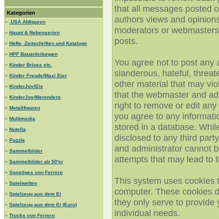
that all messages posted on
Kategorien
authors views and opinions
»
.USA Altfiguren
moderators or webmasters c
»
Haupt & Nebenserien
posts.
»
Hefte, Zeitschriften und Kataloge
»
HPF Bauanleitungen
You agree not to post any 
»
Kinder Brioss etc.
slanderous, hateful, threat
»
Kinder Freude/Maxi Eier
other material that may vi
»
KinderJoy/Eis
that the webmaster and adm
»
KinderJoy/Merendero
right to remove or edit any 
»
Metallfiguren
you agree to any informat
»
Multimedia
stored in a database. While
»
Nutella
disclosed to any third par
»
Puzzle
and administrator cannot b
»
Sammelbilder
attempts that may lead to
»
Sammelbilder ab 50'er
»
Sonstiges von Ferrero
This system uses cookies t
»
Spielwelten
computer. These cookies d
»
Spielzeug aus dem Ei
they only serve to provide 
»
Spielzeug aus dem Ei (Euro)
individual needs.
»
Trucks von Ferrero