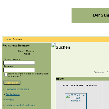
Der Sam
Home
/ Suchen
Registrierte Benutzer
Suchen
Guten Morgen!
Gast
Benutzername:
Passwort:
Gefunden: 3 Bi
Beim nächsten Besuch automatisch
anmelden?
Bilder
2026 - tic tac TWO - Flavours
»
Password vergessen
»
Registrierung
»
Kontakt
»
Schlüsselwörter/Suchwörter: