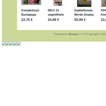
sammelspass.de/einladung/4B72F
jan-lukas:
geschrieben am: 28. 4. 202
stimmt, jetzt fällt es mir auch ein
*Bussi*
Bonsaipanther:
geschrieben am: 28. 4.
So habe ich das in Erinnerung ... oder?
Bonsaipanther:
geschrieben am: 28. 4.
Nö, gabs nicht ... die 2020er EM oder
Ferrero hat die aber trotzdem rausgebr
Powered by
4images
1.7.13 Copyright © 20
jan-lukas:
geschrieben am: 28. 4. 202
WM Sticker habe ich komplett, komme
Gab es zur WM 2022 keine Teamsticke
im Netz finde ich auch keine Info
jan-lukas:
geschrieben am: 26. 4. 2026
Bin gerade begeistert, Figuren kann ma
klappt sehr gut mit dem Befehl - gerad
versucht es einfach mal mit ChatGPT, 
erstellen.
jan-lukas:
geschrieben am: 26. 4. 202
erledigt
Bonsaipanther:
geschrieben am: 26. 4.
Ordner Metallfiguren - den Hinweis oben
jan-lukas:
geschrieben am: 25. 4. 202
So, Umzug beendet, hoffe es läuft jetz
Bitte achtet auf fehlende Bilder
Danke
Bonsaipanther:
geschrieben am: 20. 4.
NUR ist gut - habe 6 Stück gekauft und
Gibt jetzt auch die 3er-Handtaschen - s