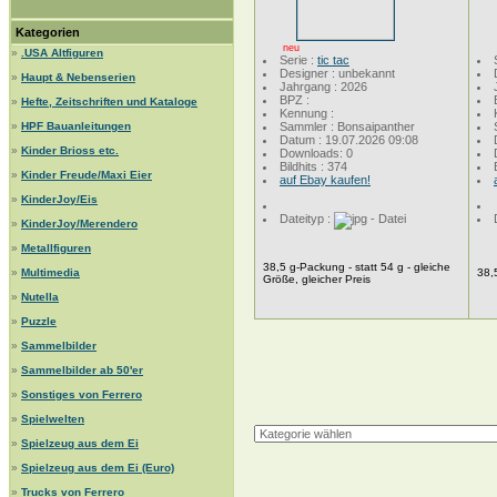
Kategorien
neu
»
.USA Altfiguren
Serie :
tic tac
Designer : unbekannt
»
Haupt & Nebenserien
Jahrgang : 2026
BPZ :
»
Hefte, Zeitschriften und Kataloge
Kennung :
»
HPF Bauanleitungen
Sammler : Bonsaipanther
Datum : 19.07.2026 09:08
»
Kinder Brioss etc.
Downloads: 0
Bildhits : 374
»
Kinder Freude/Maxi Eier
auf Ebay kaufen!
»
KinderJoy/Eis
Dateityp :
»
KinderJoy/Merendero
»
Metallfiguren
38,5 g-Packung - statt 54 g - gleiche
»
Multimedia
38,
Größe, gleicher Preis
»
Nutella
»
Puzzle
»
Sammelbilder
»
Sammelbilder ab 50'er
»
Sonstiges von Ferrero
»
Spielwelten
»
Spielzeug aus dem Ei
»
Spielzeug aus dem Ei (Euro)
»
Trucks von Ferrero