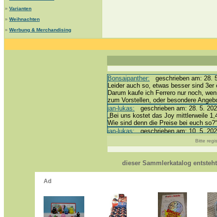
»
Varianten
»
Weihnachten
»
Werbung & Merchandising
Bonsaipanther:
geschrieben am: 28. 5.
Leider auch so, etwas besser sind 3er 
Darum kaufe ich Ferrero nur noch, wen
zum Vorstellen, oder besondere Angeb
jan-lukas:
geschrieben am: 28. 5. 202
„Bei uns kostet das Joy mittlerweile 1,
Wie sind denn die Preise bei euch so?“
jan-lukas:
geschrieben am: 10. 5. 202
erledigt *bussi*
Bitte reg
Bonsaipanther:
geschrieben am: 10. 5.
@ Harald
https://www.ue-ei-portal-sammlerkatal
dieser Sammlerkatalog entsteh
Dein Enkel sollte zur Strafe die näch
*bussi*
jan-lukas:
geschrieben am: 8. 5. 2026 
Für die Figuren VC307, 310, 318 und 
mein Enkel hat die leider weggeworfen *g
jan-lukas:
geschrieben am: 29. 4. 202
https://www.ferrero-