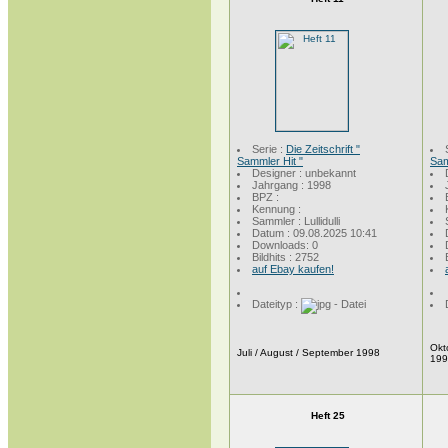
Serie :
Die Zeitschrift "
Sammler Hit "
Sam
Designer : unbekannt
Jahrgang : 1998
BPZ :
Kennung :
Sammler : Lullidulli
Datum : 09.08.2025 10:41
Downloads: 0
Bildhits : 2752
auf Ebay kaufen!
Dateityp :
Okt
Juli / August / September 1998
19
Heft 25