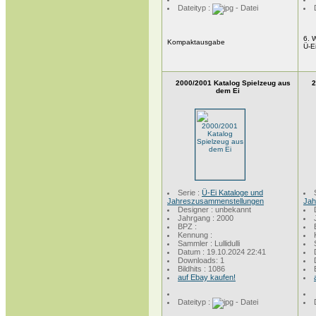
Dateityp :
6. 
Kompaktausgabe
Ü-E
2000/2001 Katalog Spielzeug aus
2
dem Ei
Serie :
Ü-Ei Kataloge und
Jahreszusammenstellungen
Jah
Designer : unbekannt
Jahrgang : 2000
BPZ :
Kennung :
Sammler : Lullidulli
Datum : 19.10.2024 22:41
Downloads: 1
Bildhits : 1086
auf Ebay kaufen!
Dateityp :