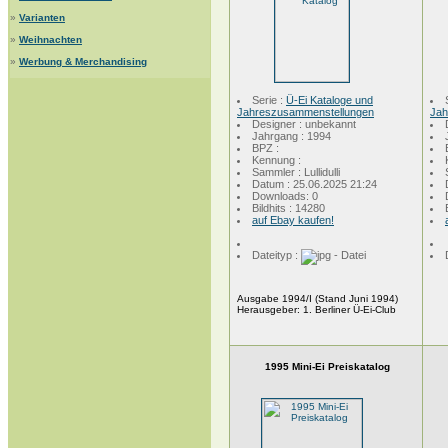
»
Varianten
»
Weihnachten
»
Werbung & Merchandising
Serie :
Ü-Ei Kataloge und
Jahreszusammenstellungen
Jah
Designer : unbekannt
Jahrgang : 1994
BPZ :
Kennung :
Sammler : Lullidulli
Datum : 25.06.2025 21:24
Downloads: 0
Bildhits : 14280
auf Ebay kaufen!
Dateityp :
Ausgabe 1994/I (Stand Juni 1994)
Herausgeber: 1. Berliner Ü-Ei-Club
1995 Mini-Ei Preiskatalog