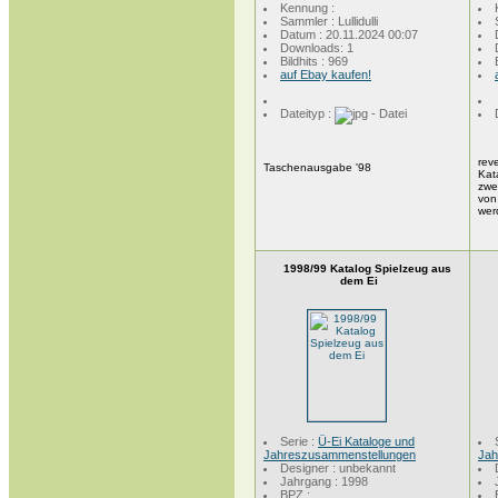
Kennung :
Sammler : Lullidulli
Datum : 20.11.2024 00:07
Downloads: 1
Bildhits : 969
auf Ebay kaufen!
Dateityp :
reve
Taschenausgabe '98
Kat
zwe
von
we
1998/99 Katalog Spielzeug aus
dem Ei
Serie :
Ü-Ei Kataloge und
Jahreszusammenstellungen
Jah
Designer : unbekannt
Jahrgang : 1998
BPZ :