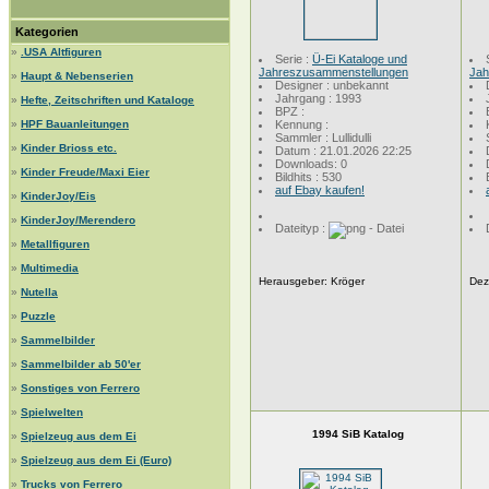
Kategorien
»
.USA Altfiguren
Serie :
Ü-Ei Kataloge und
Jahreszusammenstellungen
Jah
»
Haupt & Nebenserien
Designer : unbekannt
Jahrgang : 1993
»
Hefte, Zeitschriften und Kataloge
BPZ :
»
HPF Bauanleitungen
Kennung :
Sammler : Lullidulli
»
Kinder Brioss etc.
Datum : 21.01.2026 22:25
Downloads: 0
»
Kinder Freude/Maxi Eier
Bildhits : 530
auf Ebay kaufen!
»
KinderJoy/Eis
»
KinderJoy/Merendero
Dateityp :
»
Metallfiguren
»
Multimedia
Herausgeber: Kröger
De
»
Nutella
»
Puzzle
»
Sammelbilder
»
Sammelbilder ab 50'er
»
Sonstiges von Ferrero
»
Spielwelten
1994 SiB Katalog
»
Spielzeug aus dem Ei
»
Spielzeug aus dem Ei (Euro)
»
Trucks von Ferrero