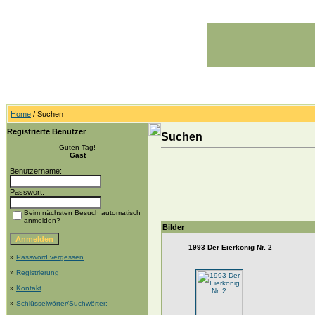
Home
/ Suchen
Registrierte Benutzer
Suchen
Guten Tag!
Gast
Benutzername:
Passwort:
Beim nächsten Besuch automatisch
anmelden?
Bilder
1993 Der Eierkönig Nr. 2
»
Password vergessen
»
Registrierung
»
Kontakt
»
Schlüsselwörter/Suchwörter: