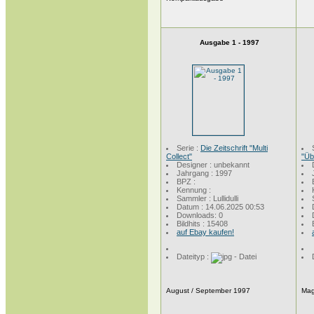
Ausgabe 1 - 1997
Serie :
Die Zeitschrift "Multi
Collect"
"Üb
Designer : unbekannt
Jahrgang : 1997
BPZ :
Kennung :
Sammler : Lullidulli
Datum : 14.06.2025 00:53
Downloads: 0
Bildhits : 15408
auf Ebay kaufen!
Dateityp :
August / September 1997
Mag