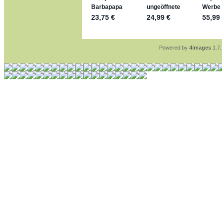
*Bussi*
Bonsaipanther:
geschri
So habe ich das in Eri
Bonsaipanther:
geschri
Nö, gabs nicht ... di
Ferrero hat die aber t
Powered by
4images
1.7.
jan-lukas:
geschrieben 
WM Sticker habe ich k
Gab es zur WM 2022 k
im Netz finde ich auch
jan-lukas:
geschrieben 
Bin gerade begeistert,
klappt sehr gut mit de
versucht es einfach m
erstellen.
jan-lukas:
geschrieben 
erledigt
Bonsaipanther:
geschri
Ordner Metallfiguren -
jan-lukas:
geschrieben 
So, Umzug beendet, hof
Bitte achtet auf fehlen
Danke
Bonsaipanther:
geschri
NUR ist gut - habe 6 S
Gibt jetzt auch die 3er
jan-lukas:
geschrieben 
Was für ein Glück, sind
simba54:
geschrieben 